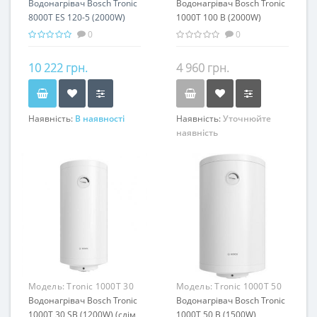
120-5 (2000W)
Водонагрівач Bosch Tronic
B
Водонагрівач Bosch Tronic
8000T ES 120-5 (2000W)
1000T 100 B (2000W)
0
0
10 222 грн.
4 960 грн.
Наявність:
В наявності
Наявність:
Уточнюйте
наявність
Модель:
Tronic 1000T 30
Модель:
Tronic 1000T 50
SB (1200W) (слім версія)
Водонагрівач Bosch Tronic
B
Водонагрівач Bosch Tronic
1000T 30 SB (1200W) (слім
1000T 50 B (1500W)