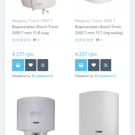
Модель:
Tronic 2000 T
Модель:
Tronic 2000 T
mini 15 B
Водонагрівач Bosch Tronic
mini 15 T
Водонагрівач Bosch Tronic
2000 T mini 15 B (над
2000 T mini 15 T (під мойку)
мойкою)
0
0
4 237 грн.
4 237 грн.
Наявність:
В наявності
Наявність:
В наявності