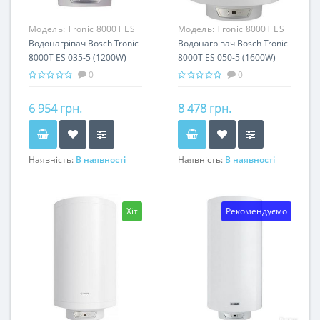
Модель:
Tronic 8000T ES
Модель:
Tronic 8000T ES
035-5 (1200W)
Водонагрівач Bosch Tronic
050-5 (1600W)
Водонагрівач Bosch Tronic
8000T ES 035-5 (1200W)
8000T ES 050-5 (1600W)
0
0
6 954 грн.
8 478 грн.
Наявність:
В наявності
Наявність:
В наявності
Хіт
Рекомендуємо