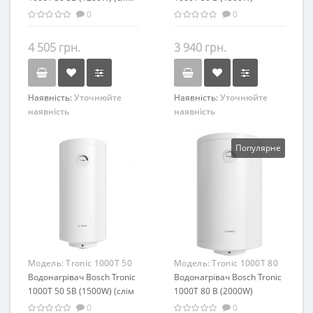
версія)
0
0
4 505 грн.
3 940 грн.
Наявність:
Уточнюйте
Наявність:
Уточнюйте
наявність
наявність
Популярне
Модель:
Tronic 1000T 50
Модель:
Tronic 1000T 80
SB (1500W) (слім версія)
Водонагрівач Bosch Tronic
B
Водонагрівач Bosch Tronic
1000T 50 SB (1500W) (слім
1000T 80 B (2000W)
версія)
0
0