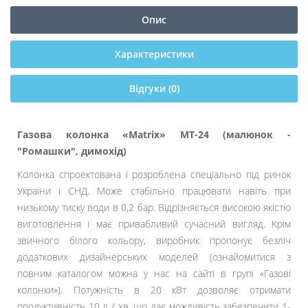
Опис
Характеристики
Відгуки (0)
Газова колонка «Matrix» МТ-24 (малюнок -
"Ромашки", димохід)
Колонка спроектована і розроблена спеціально під ринок
України і СНД. Може стабільно працювати навіть при
низькому тиску води в 0,2 бар. Відрізняється високою якістю
виготовлення і має привабливий сучасний вигляд. Крім
звичного білого кольору, виробник пропонує безліч
додаткових дизайнерських моделей (ознайомитися з
повним каталогом можна у нас на сайті в групі «Газові
колонки»). Потужність в 20 кВт дозволяє отримати
продуктивність 10 л / хв, що дає можливість забезпечити 1-