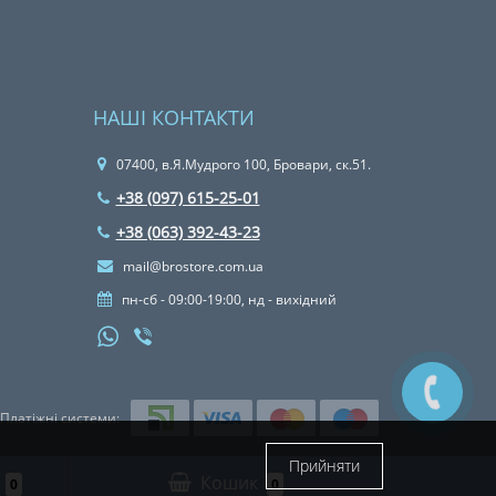
НАШІ КОНТАКТИ
07400, в.Я.Мудрого 100, Бровари, ск.51.
+38 (097) 615-25-01
+38 (063) 392-43-23
mail@brostore.com.ua
пн-сб - 09:00-19:00, нд - вихідний
Платіжні системи:
Прийняти
Кошик
0
0