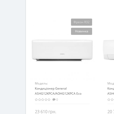
Фреон R32
Новинка
Модель:
Мод
ASHG12KPCA/AOHG12KPCA Eco
Кондиціонер General
ASH
Кон
Range
ASHG12KPCA/AOHG12KPCA Eco
ASH
Range (Inverter)
(Inve
0
23 610 грн.
20 