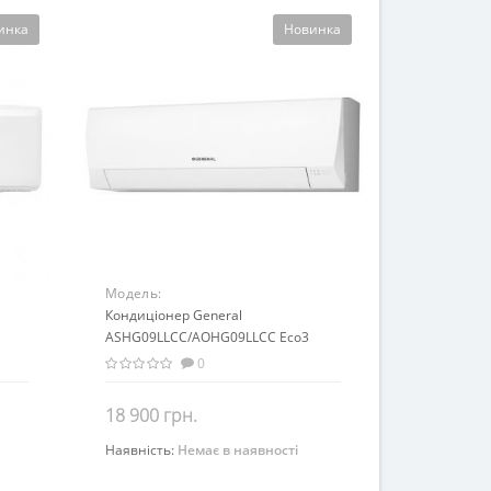
инка
Новинка
Модель:
o
ASHG09LLCC/AOHG09LLCC Eco3
Кондиціонер General
ASHG09LLCC/AOHG09LLCC Eco3
(Inverter)
0
18 900 грн.
Наявність:
Немає в наявності
Закінчився