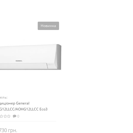
Новинка
ель:
G12LLCC/AOHG12LLCC Eco3
диціонер General
G12LLCC/AOHG12LLCC Eco3
rter)
0
730 грн.