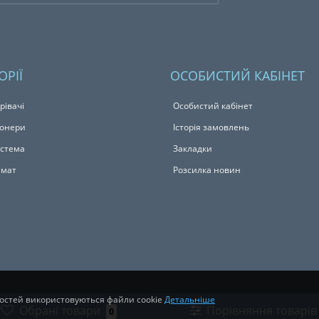
ОРІЇ
ОСОБИСТИЙ КАБІНЕТ
рівачі
Особистий кабінет
іонери
Історія замовлень
истема
Закладки
імат
Розсилка новин
востей використовуються файли cookie
Детальніше
Обрані товари
Порівняння товарів
0