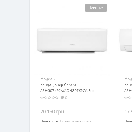
Новинка
Модель:
Мод
ASHG07KPCA/AOHG07KPCA Eco
Кондиціонер General
ASH
Кон
Range
ASHG07KPCA/AOHG07KPCA Eco
ASH
Range (Inverter)
(Inve
0
20 190 грн.
17 
Наявність:
Немає в наявності
Ная
Закінчився