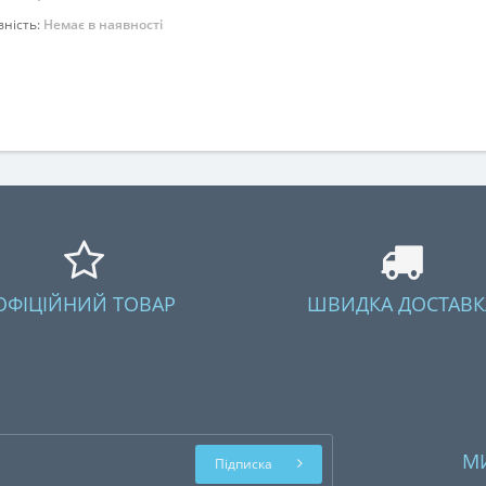
вність:
Немає в наявності
Закінчився
ОФІЦІЙНИЙ ТОВАР
ШВИДКА ДОСТАВК
М
Підписка