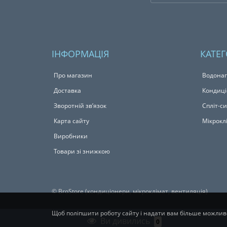
ІНФОРМАЦІЯ
КАТЕГ
Про магазин
Водонаг
Доставка
Кондиц
Зворотній зв’язок
Спліт-с
Карта сайту
Мікрокл
Виробники
Товари зі знижкою
© BroStore (кондиціонери, мікроклімат, вентиляція)
Щоб поліпшити роботу сайту і надати вам більше можли
Ви дивились
0