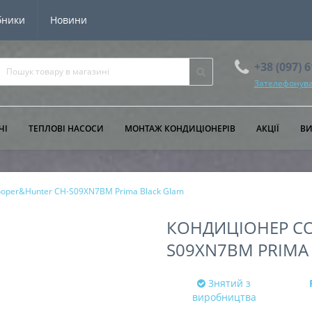
бники
Новини
+38 (097) 
Зателефонува
ЧІ
ТЕПЛОВІ НАСОСИ
МОНТАЖ КОНДИЦІОНЕРІВ
АКЦІЇ
В
oper&Hunter CH-S09XN7BM Prima Black Glam
КОНДИЦІОНЕР C
S09XN7BM PRIMA
Знятий з
виробництва