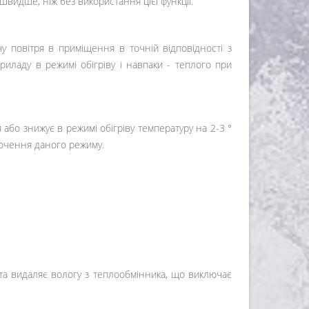
идше, ніж без використання цієї функції.
у повітря в приміщення в точній відповідності з
ладу в режимі обігріву і навпаки - теплого при
бо знижує в режимі обігріву температуру на 2-3 °
лючення даного режиму.
та видаляє вологу з теплообмінника, що виключає