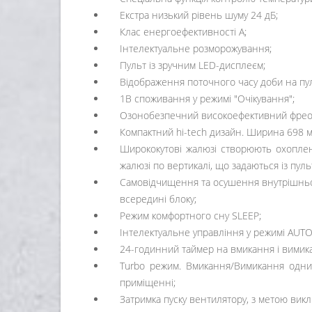
Екстра низький рівень шуму 24 дБ;
Клас енергоефективності А;
Інтелектуальне розморожування;
Пульт із зручним LED-дисплеєм;
Відображення поточного часу доби на пул
1В споживання у режимі "Очікування";
Озонобезпечний високоефективний фрео
Компактний hi-tech дизайн. Ширина 698 м
Ширококутові жалюзі створюють охопленн
жалюзі по вертикалі, що задаються із пул
Самовідчищення та осушення внутрішнього
всередині блоку;
Режим комфортного сну SLЕЕР;
Інтелектуальне управління у режимі AUTO
24-годинний таймер на вмикання і вимик
Turbo режим. Вмикання/Вимикання одни
приміщенні;
Затримка пуску вентилятору, з метою вик