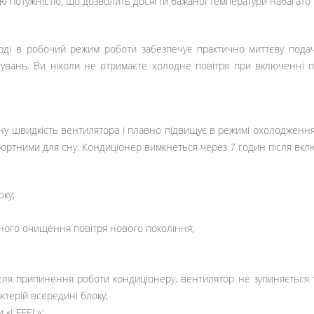
потужністю, що дозволить досягти бажаної температури набагато шв
ході в робочий режим роботи забезпечує практично миттєву подач
вань. Ви ніколи не отримаєте холодне повітря при включенні при
у швидкість вентилятора і плавно підвищує в режимі охолодження а
мфортними для сну. Кондиціонер вимкнеться через 7 годин після вк
оку;
льного очищення повітря нового покоління;
ля припинення роботи кондиціонеру, вентилятор не зупиняється 
ктерій всередині блоку;
«I FEEL»;