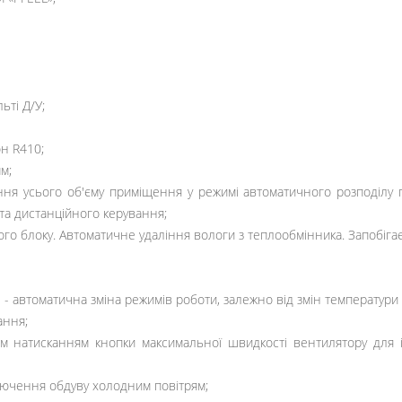
ьті Д/У;
н R410;
м;
я усього об'єму приміщення у режимі автоматичного розподілу п
ьта дистанційного керування;
 блоку. Автоматичне удаління вологи з теплообмінника. Запобігає 
 - автоматична зміна режимів роботи, залежно від змін температури
ання;
м натисканням кнопки максимальної швидкості вентилятору для 
лючення обдуву холодним повітрям;