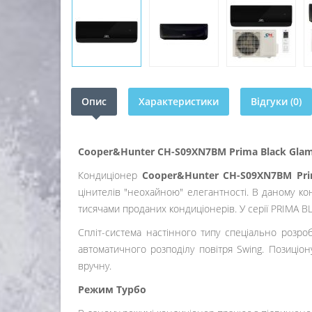
Опис
Характеристики
Відгуки (0)
Cooper&Hunter CH-S09XN7BM Prima Black Gla
Кондиціонер
Cooper&Hunter CH-S09XN7BM Prim
цінителів "неохайною" елегантності. В даному конд
тисячами проданих кондиціонерів. У серії PRIMA B
Спліт-система настінного типу спеціально розр
автоматичного розподілу повітря Swing. Позиціон
вручну.
Режим Турбо