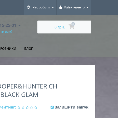
Час роботи
Клієнт-центр
615-25-01
0
0 грн.
ти вам?
ИРОБНИКИ
БЛОГ
OOPER&HUNTER CH-
 BLACK GLAM
Рейтинг:
Залишити відгук