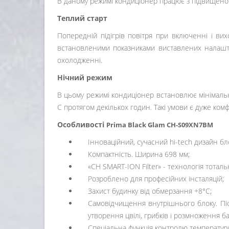
В даному режимі кондиціонер працює з підвищеною 
Теплий старт
Попередній підігрів повітря при включенні і ви
встановленими показниками виставлених налашту
охолодженні.
Нічний режим
В цьому режимі кондиціонер встановлює мінімальн
С протягом декількох годин. Такі умови є дуже ко
Особливості
Prima Black Glam CH-S09XN7BM
Інноваційний, сучасний hi-tech дизайн бл
Компактність. Ширина 698 мм;
«CH SMART-ION Filter» - технологія тота
Розроблено для професійних інсталяцій;
Захист будинку від обмерзання +8°C;
Самовідчищення внутрішнього блоку. Піс
утворення цвілі, грибків і розмноження ба
Спеціальна функція контролю температури 