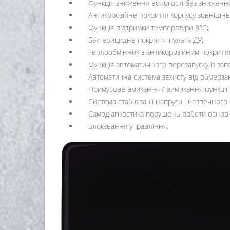
Функція зниження вологості без зниженн
Антикорозійне покриття корпусу зовнішнь
Функція підтримки температури 8°C;
Бактерицидне покриття пульта ДУ;
Теплообмінник з антикорозійним покритт
Функція автоматичного перезапуску із за
Автоматична система захисту від обмерза
Примусове вмикання / вимикання функції
Система стабілізації напруги і безпечного
Самодіагностика порушень роботи основн
Блокування управління.