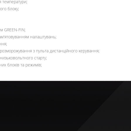
я температури;
ого блоку;
ям GREEN-FIN;
пам'ятовуванням налаштувань;
ння;
 розморожування з пульта дистанційного керування;
 низьковольтного старту;
их блоків та режимів;