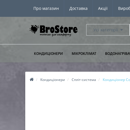
Про магазин
Доставка
Акції
Виро
Усі категорії
КОНДИЦІОНЕРИ
МІКРОКЛІМАТ
ВОДОНАГРІВА
Кондиціонери
Спліт-система
Кондиціонер Co