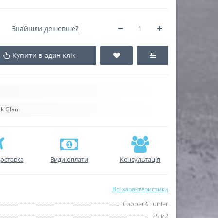
Знайшли дешевше?
Купити в один клік
ck Glam
оставка
Види оплати
Консультація
Всі характеристики
Cooper&Hunter
25 м2