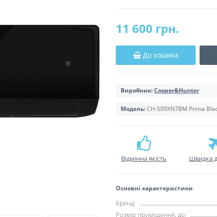
11 600 грн.
До кошика
Виробник:
Cooper&Hunter
Модель:
CH-S09XN7BM Prima Bla
Відмінна якість
Швидка д
Основні характеристики
Бренд:
Розмір приміщення, до: