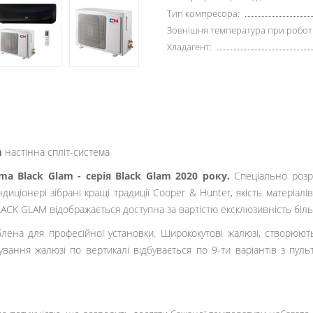
Тип компресора:
Зовнішня температура при роботі 
Хладагент:
m
настінна спліт-система
a Black Glam - серія Black Glam 2020 року.
Спеціально розр
иціонері зібрані кращі традиції Cooper & Hunter, якість матеріалів
LACK GLAM відображається доступна за вартістю ексклюзивність біл
облена для професійної установки. Ширококутові жалюзі, створюю
ування жалюзі по вертикалі відбувається по 9-ти варіантів з пул