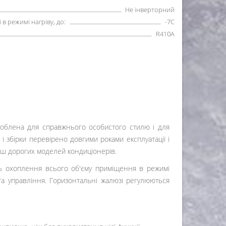
Не інверторний
в режимі нагріву, до:
-7С
R410А
облена для справжнього особистого стилю і для
 і збірки перевірено довгими роками експлуатації і
ьш дорогих моделей кондиціонерів.
ть охоплення всього об'єму приміщення в режимі
ьта управління. Горизонтальні жалюзі регулюються