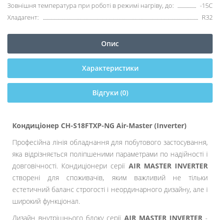
Зовнішня температура при роботі в режимі нагріву, до:
-15С
Хладагент:
R32
Опис
Характеристики
Відгуки (0)
Кондиціонер CH-S18FTXP-NG Air-Master (Inverter)
Професійна лінія обладнання для побутового застосування,
яка відрізняється поліпшеними параметрами по надійності і
довговічності. Кондиціонери серії
AIR MASTER INVERTER
створені для споживачів, яким важливий не тільки
естетичний баланс строгості і неординарного дизайну, але і
широкий функціонал.
Дизайн внутрішнього блоку серії
AIR MASTER INVERTER
-