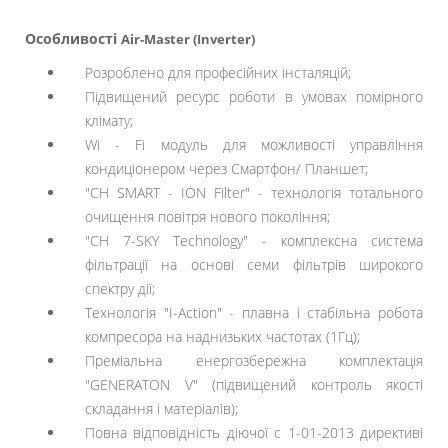
Особливості
Air-Master (Inverter)
Розроблено для професійних інсталяцій;
Підвищений ресурс роботи в умовах помірного
клімату;
Wi - Fi модуль для можливості управління
кондиціонером через Смартфон/ Планшет;
"CH SMART - ION Filter" - технологія тотального
очищення повітря нового покоління;
"CH 7-SKY Technology" - комплексна система
фільтрації на основі семи фільтрів широкого
спектру дії;
Технологія "I-Action" - плавна і стабільна робота
компресора на наднизьких частотах (1Гц);
Преміальна енергозбережна комплектація
"GENERATON V" (підвищений контроль якості
складання і матеріалів);
Повна відповідність діючої c 1-01-2013 директиві