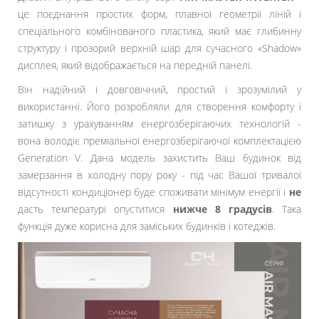
це поєднання простих форм, плавної геометрії ліній і
спеціального комбінованого пластика, який має глибинну
структуру і прозорий верхній шар для сучасного «Shadow»
дисплея, який відображається на передній панелі.
Він надійний і довговічний, простий і зрозумілий у
використанні. Його розробляли для створення комфорту і
затишку з урахуванням енергозберігаючих технологій -
вона володіє преміальної енергозберігаючої комплектацією
Generation V. Дана модель захистить Ваш будинок від
замерзання в холодну пору року - під час Вашої тривалої
відсутності кондиціонер буде споживати мінімум енергії і
не
дасть температурі опуститися
нижче 8 градусів
. Така
функція дуже корисна для заміських будинків і котеджів.