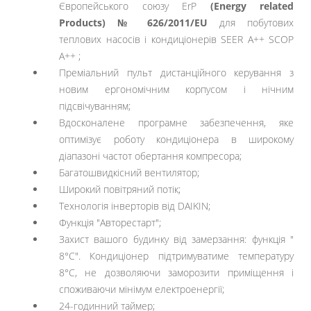
Європейського союзу ErP
(Energy related
Products) № 626/2011/EU
для побутових
теплових насосів і кондиціонерів SEER A++ SCOP
A++ ;
Преміальний пульт дистанційного керування з
новим ергономічним корпусом і нічним
підсвічуванням;
Вдосконалене програмне забезпечення, яке
оптимізує роботу кондиціонера в широкому
діапазоні частот обертання компресора;
Багатошвидкісний вентилятор;
Широкий повітряний потік;
Технологія інверторів від DAIKIN;
Функція "Авторестарт";
Захист вашого будинку від замерзання: функція "
8°C". Кондиціонер підтримуватиме температуру
8°C, не дозволяючи заморозити приміщення і
споживаючи мінімум електроенергії;
24-годинний таймер;