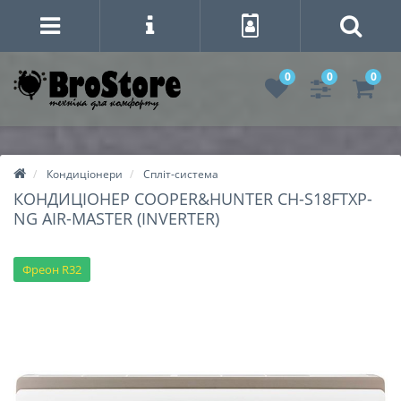
0
0
0
Кондиціонери
Спліт-система
КОНДИЦІОНЕР COOPER&HUNTER CH-S18FTXP-
NG AIR-MASTER (INVERTER)
Фреон R32