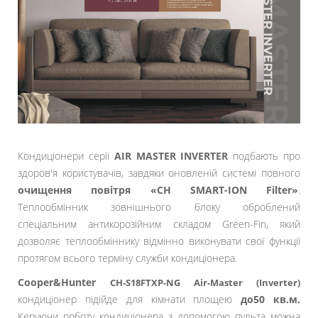
Кондиціонери серії
AIR MASTER INVERTER
подбають про
здоров'я користувачів, завдяки оновленій системі повного
очищення повітря «CH SMART-ION Filter»
.
Теплообмінник зовнішнього блоку оброблений
спеціальним антикорозійним складом Green-Fin, який
дозволяє теплообміннику відмінно виконувати свої функції
протягом всього терміну служби кондиціонера.
Cooper&Hunter
CH-S18FTXP-NG Air-Master (Inverter)
кондиціонер підійде для кімнати площею
до50 кв.м.
Керуючи роботу кондиціонера з допомогою пульта можна