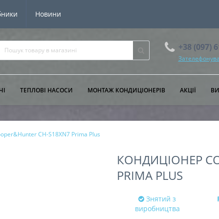
бники
Новини
+38 (097) 
Зателефонува
ЧІ
ТЕПЛОВІ НАСОСИ
МОНТАЖ КОНДИЦІОНЕРІВ
АКЦІЇ
В
oper&Hunter CH-S18XN7 Prima Plus
КОНДИЦІОНЕР CO
PRIMA PLUS
Знятий з
виробництва