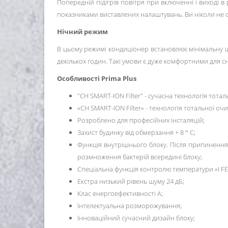
Попередній підігрів повітря при включенні і виході
показниками виставлених налаштувань. Ви ніколи не о
Нічний режим
В цьому режимі кондиціонер встановлює мінімальну шв
декількох годин. Такі умови є дуже комфортними для 
Особливості
Prima Plus
"CH SMART-ION Filter" - сучасна технологія тота
«CH SMART-ION Filter» - технологія тотальної о
Розроблено для професійних інсталяцій;
Захист будинку від обмерзання + 8 ° C;
Функція внутрішнього блоку. Після припинення 
розмноження бактерій всередині блоку;
Спеціальна функція контролю температури «I FE
Екстра низький рівень шуму 24 дБ;
Клас енергоефективності А;
Інтелектуальна розморожування;
Інноваційний сучасний дизайн блоку;