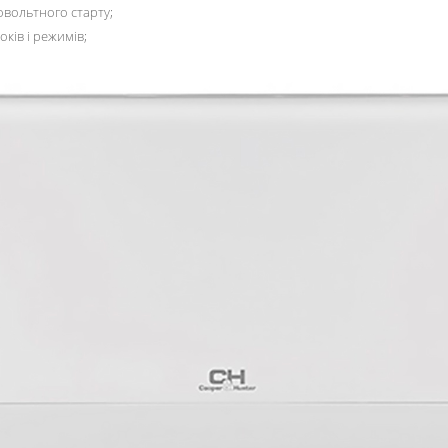
овольтного старту;
ків і режимів;