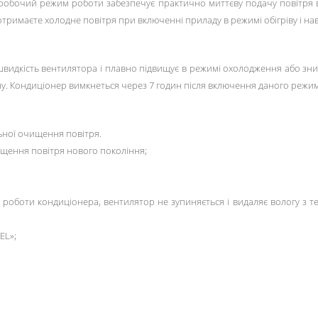
 в робочий режим роботи забезпечує практично миттєву подачу повітря 
тримаєте холодне повітря при включенні приладу в режимі обігріву і на
идкість вентилятора і плавно підвищує в режимі охолодження або зниж
сну. Кондиціонер вимкнеться через 7 годин після включення даного режим
льної очищення повітря.
чищення повітря нового покоління;
роботи кондиціонера, вентилятор не зупиняється і видаляє вологу з те
EL»;