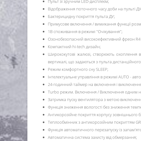
Пульт зі зручним LED-дисплеєм;
Відображення поточного часу доби на пульті ДУ
Бактерицидну покриття пульта ДУ;
Примусове включення / вимикання функції розм
1В споживання в режимі "Очікування";
Озонобезопасний високоефективний фреон R4
Компактний hi-tech дизайн;
Ширококутові жалюзі, створюють охоплення вс
вертикалі, що задаються з пульта дистанційного
Режим комфортного сну SLЕЕР;
Інтелектуальне управління в режимі AUTO - авт
24-годинний таймер на включення і виключенн
Turbo режим. Включення / Виключення одним на
Затримка пуску вентилятора з метою виключенн
Функція зниження вологості без зниження темп
Антикорозійне покриття корпусу зовнішнього б
Теплообмінник з антикорозійним покриттям GR
Функція автоматичного перезапуску із запам'я
Автоматична система захисту від обмерзання;