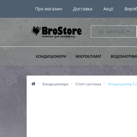
Про магазин
Доставка
Акції
Виро
Усі категорії
КОНДИЦІОНЕРИ
МІКРОКЛІМАТ
ВОДОНАГРІВА
Кондиціонери
Спліт-система
Кондиціонер Co