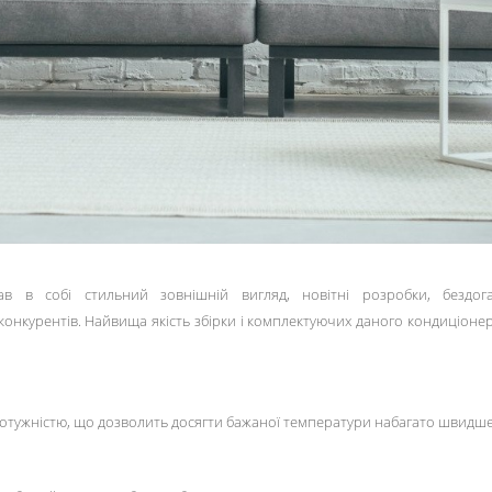
в в собі стильний зовнішній вигляд, новітні розробки, бездог
конкурентів. Найвища якість збірки і комплектуючих даного кондиціон
ужністю, що дозволить досягти бажаної температури набагато швидше, н