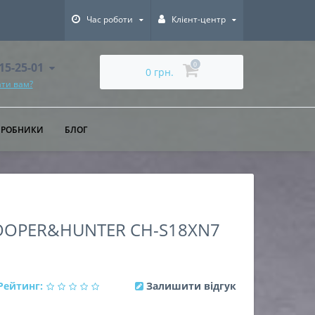
Час роботи
Клієнт-центр
615-25-01
0
0 грн.
ти вам?
ИРОБНИКИ
БЛОГ
OPER&HUNTER CH-S18XN7
Рейтинг:
Залишити відгук