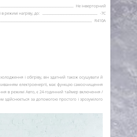
Не інверторний
в режимі нагріву, до:
-7С
R410А
холодження і обігріву, він здатний також осушувати й
живанням електроенергії, має функцію самоочищення
ння в режимі Авто, є 24-годинний таймер включення /
ром здійснюється за допомогою простого і зрозумілого