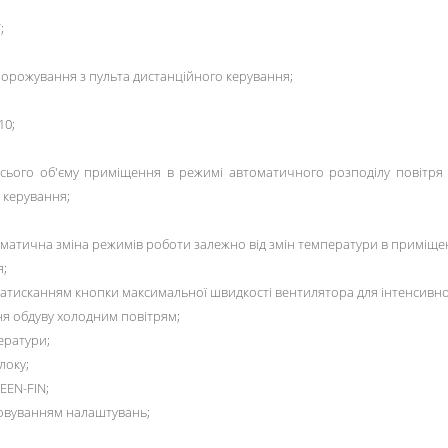
;
орожування з пульта дистанційного керування;
10;
ього об'єму приміщення в режимі автоматичного розподілу повітря S
 керування;
оматична зміна режимів роботи залежно від змін температури в приміщен
я;
тисканням кнопки максимальної швидкості вентилятора для інтенсивно
я обдуву холодним повітрям;
ератури;
локу;
EEN-FIN;
товуванням налаштувань;