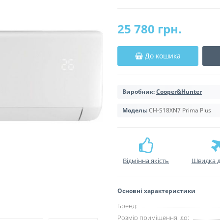
25 780 грн.
До кошика
Виробник:
Cooper&Hunter
Модель:
CH-S18XN7 Prima Plus
Відмінна якість
Швидка д
Основні характеристики
Бренд:
Розмір приміщення, до: