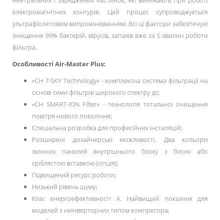
нейтральних і заряджених частинок, які виникають при роботі
електромагнітних контурів. Цей процес супроводжується
ультрафіолетовим випромінюванням. Всі ці фактори забезпечую
знищення 99% бактерій, вірусів, запахів вже за 5 хвилин роботи
фільтра.
Особливості
Air-Master Plus
:
«CH 7-SKY Technology» - комплексна система фільтрації на
основі семи фільтрів широкого спектру дії;
«CH SMART-ION Filter» - технологія тотальної очищення
повітря нового покоління;
Спеціальна розробка для професійних інсталяцій;
Розширені дизайнерські можливості. Два кольори
змінних панелей внутрішнього блоку з білою або
сріблястою вставкою (опція);
Підвищений ресурс роботи;
Низький рівень шуму;
Клас енергоефективності А. Найвищий показник для
моделей з неінверторних типом компресора;