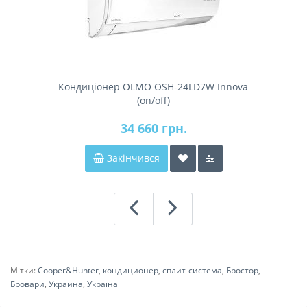
Кондиціонер OLMO OSH-24LD7W Innova
(on/off)
34 660 грн.
Закінчився
Мітки:
Cooper&Hunter
,
кондиционер
,
сплит-система
,
Бростор
,
Бровари
,
Украина
,
Україна