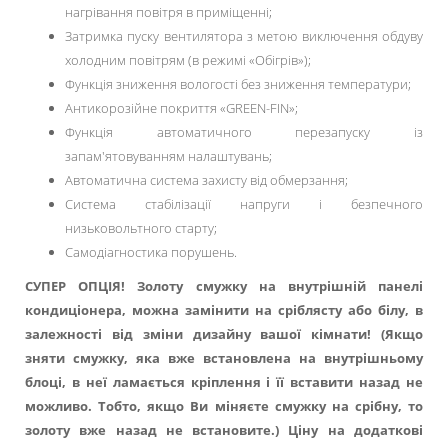
нагрівання повітря в приміщенні;
Затримка пуску вентилятора з метою виключення обдуву
холодним повітрям (в режимі «Обігрів»);
Функція зниження вологості без зниження температури;
Антикорозійне покриття «GREEN-FIN»;
Функція автоматичного перезапуску із
запам'ятовуванням налаштувань;
Автоматична система захисту від обмерзання;
Система стабілізації напруги і безпечного
низьковольтного старту;
Самодіагностика порушень.
СУПЕР ОПЦІЯ! Золоту смужку на внутрішній панелі
кондиціонера, можна замінити на сріблясту або білу, в
залежності від зміни дизайну вашої кімнати! (Якщо
зняти смужку, яка вже встановлена на внутрішньому
блоці, в неї ламається кріплення і її вставити назад не
можливо. Тобто, якщо Ви міняєте смужку на срібну, то
золоту вже назад не встановите.) Ціну на додаткові