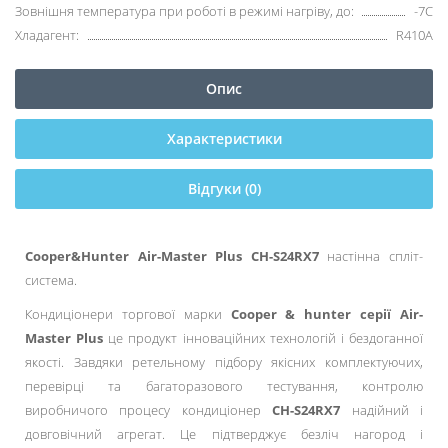
Зовнішня температура при роботі в режимі нагріву, до:
-7С
Хладагент:
R410А
Опис
Характеристики
Відгуки (0)
Cooper&Hunter Air-Master Plus CH-S24RX7
настінна спліт-
система.
Кондиціонери торгової марки
Cooper & hunter серії Air-
Master Plus
це продукт інноваційних технологій і бездоганної
якості. Завдяки ретельному підбору якісних комплектуючих,
перевірці та багаторазового тестування, контролю
виробничого процесу кондиціонер
CH-S24RX7
надійний і
довговічний агрегат. Це підтверджує безліч нагород і