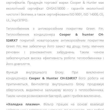
сертифікатів. Продукція торгової марки Cooper & Нunter має
екологічний сертифікат OHSAS18000 - гарантія екологічної
чистоти і безпеки, а також сертифікована ISO 9001, ISO 14000, CE,
UL, УкрСЕПРО.
Теплообмінник з антикорозійним покриттям Green Fin.
Теплообмінник кондиціонера
Cooper & hunter CH-
S24RX7
покритий новаторським антикорозійним покриттям
Green Fin, яке забезпечує його захист від дощу, пилу, хімічних
речовин і різноманітних забруднень. Таким чином
забезпечується висока ефективність роботи теплообмінника і
його довголіття.
Функція внутрішнього блоку. При виключенні
кондиціонера
Cooper & Нunter CH-S24RX7
його робота не
припиняється. Вентилятор внутрішнього блоку продовжує
обертатися, видаляючи залишкову вологу з теплообмінника.
Таким чином розмноження бактерій, цвілі і грибків виключено.
«Холодна плазма»
. Фільтр працює на основі взаємодії