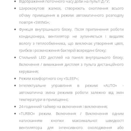
Відображення поточного часу доби на пульті Д / У;
Ширококутові жалюзі, створюють охоплення всього
об'єму приміщення в режимі автоматичного розподілу
повітря «SWING»;
Функція внутрішнього блоку. Після припинення роботи
кондиціонера, вентилятор не зупиняється і видаляє
вологу з теплообмінника, що виключає утворення цвілі,
грибків і розмноження бактерій всередині блоку;
Стильний LED дисплей на панелі внутрішнього блоку.
Включення / вимикання дисплея з пульта дистанційного
керування;
Режим комфортного сну «SLЕЕР»;
Інтелектуальне управління в режимі «AUTO» -
автоматична зміна режимів роботи залежно від змін
температури в приміщенні;
24-годинний таймер на включення і виключення;
«TURBO» режим. Включення / Виключення одним
натисканням кнопки максимальної швидкості
вентилятора для інтенсивного охолодження або