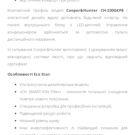
акустичний комфорт при роботі.
Компактний профіль моделі
Cooper&Hunter CH-S30GKP8
і
елегантний дизайн вдало доповнять будь-який інтер'єр. На
панелі внутрішнього блоку є LED-дисплей. Управління
кондиціонером здійснюється за допомогою пульта
дистанційного керування.
Устаткування Cooper&Hunter виготовлено з урахуванням вимог
міжнародної системи якості, про що свідчить відповідний
сертифікат.
Особливості Eco Star:
Ультрасучасна дизайнерська модель;
«CH SMART-ION Filter» - технологія тотальної очищення
повітря нового покоління;
Спеціальна розробка для професійних інсталяцій;
Підвищений ресурс роботи;
Низький рівень шуму;
Клас енергоефективності А. Найвищий показник для