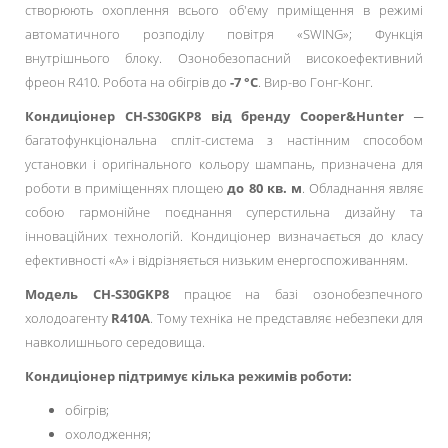
створюють охоплення всього об'єму приміщення в режимі
автоматичного розподілу повітря «SWING»; Функція
внутрішнього блоку. Озонобезопасний високоефективний
фреон R410. Робота на обігрів до
-7 °С
. Вир-во Гонг-Конг.
Кондиціонер CH-S30GKP8 від бренду Cooper&Hunter
─
багатофункціональна спліт-система з настінним способом
установки і оригінального кольору шампань, призначена для
роботи в приміщеннях площею
до 80 кв. м
. Обладнання являє
собою гармонійне поєднання суперстильна дизайну та
інноваційних технологій. Кондиціонер визначається до класу
ефективності «А» і відрізняється низьким енергоспоживанням.
Модель CH-S30GKP8
працює на базі озонобезпечного
холодоагенту
R410A
. Тому техніка не представляє небезпеки для
навколишнього середовища.
Кондиціонер підтримує кілька режимів роботи:
обігрів;
охолодження;