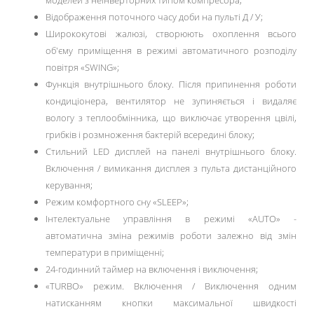
моделей з неінверторних типом компресора;
Відображення поточного часу доби на пульті Д / У;
Ширококутові жалюзі, створюють охоплення всього
об'єму приміщення в режимі автоматичного розподілу
повітря «SWING»;
Функція внутрішнього блоку. Після припинення роботи
кондиціонера, вентилятор не зупиняється і видаляє
вологу з теплообмінника, що виключає утворення цвілі,
грибків і розмноження бактерій всередині блоку;
Стильний LED дисплей на панелі внутрішнього блоку.
Включення / вимикання дисплея з пульта дистанційного
керування;
Режим комфортного сну «SLЕЕР»;
Інтелектуальне управління в режимі «AUTO» -
автоматична зміна режимів роботи залежно від змін
температури в приміщенні;
24-годинний таймер на включення і виключення;
«TURBO» режим. Включення / Виключення одним
натисканням кнопки максимальної швидкості