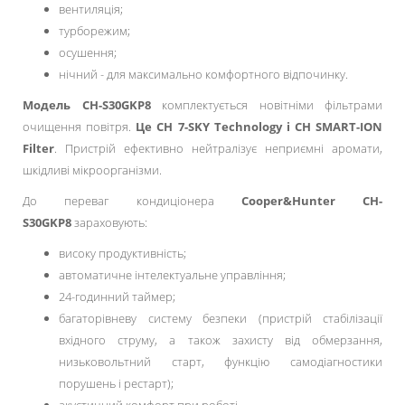
вентиляція;
турборежим;
осушення;
нічний - для максимально комфортного відпочинку.
Модель CH-S30GKP8
комплектується новітніми фільтрами
очищення повітря.
Це CH 7-SKY Technology і CH SMART-ION
Filter
. Пристрій ефективно нейтралізує неприємні аромати,
шкідливі мікроорганізми.
До переваг кондиціонера
Cooper&Hunter CH-
S30GKP8
зараховують:
високу продуктивність;
автоматичне інтелектуальне управління;
24-годинний таймер;
багаторівневу систему безпеки (пристрій стабілізації
вхідного струму, а також захисту від обмерзання,
низьковольтний старт, функцію самодіагностики
порушень і рестарт);