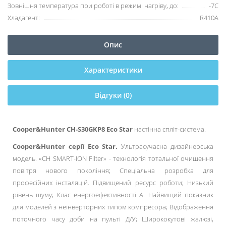
Зовнішня температура при роботі в режимі нагріву, до:
-7С
Хладагент:
R410А
Опис
Характеристики
Відгуки (0)
Cooper&Hunter CH-S30GKP8 Eco Star
настінна спліт-система.
Cooper&Hunter серії Eco Star.
Ультрасучасна дизайнерська
модель. «CH SMART-ION Filter» - технологія тотальної очищення
повітря нового покоління; Спеціальна розробка для
професійних інсталяцій. Підвищений ресурс роботи; Низький
рівень шуму; Клас енергоефективності А. Найвищий показник
для моделей з неінверторних типом компресора; Відображення
поточного часу доби на пульті Д/У; Ширококутові жалюзі,