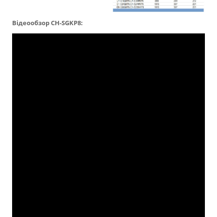
Відеообзор CH-SGKP8: