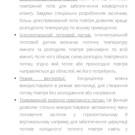
повітряний потік для забезпечення комфортного
клімату. Завдяки спеціально розробленим заслінкам,
більш цілеспрямований потік повітря дозволяє краще
розподілити температуру по всьому приміщенню.
Інтелектуальний тепловий датчик.
Інтелектуальний
тепловий датчик визначає поточну температуру
кімнати та розподіляє повітря рівномірно по всій
кімнаті, після чого обирає схему розподілу повітряного
потоку, згідно якій тепле або прохолодне повітря
направляється до областей, які його потребують.
Режим вентиляції.
Кондиціонер можна
використовувати в режимі вентиляції, для створення
потоку повітря без охолодження або нагрівання.
Тривимирний розподіл повітряного потоку.
Ця функція
дозволяє спільно використовувати автоматичну зміну
положення заслінок у горизонтальному й
вертикальному напрямку для забезпечення циркуляції
потоків холодного/ теплого повітря навіть у