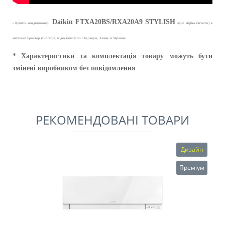
Daikin
FTXA20BS/RXA20A9
STYLISH
- Купить кондиционер
серії Alpha (Inverter) в
магазине Бростор (BroStore) и доставкой по г.Бровары, Киеву и Украине.
* Характеристики та комплектація товару можуть бути
змінені виробником без повідомлення
РЕКОМЕНДОВАНІ ТОВАРИ
Дизайн
Преміум