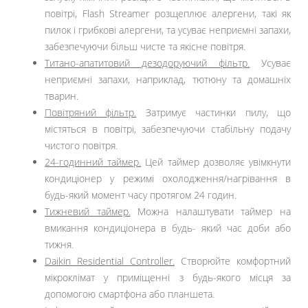
повітрі, Flash Streamer розщеплює алергени, такі як
пилок і грибкові алергени, та усуває неприємні запахи,
забезпечуючи більш чисте та якісне повітря.
Титано-апатитовий дезодоруючий фільтр.
Усуває
неприємні запахи, наприклад, тютюну та домашніх
тварин.
Повітряний фільтр.
Затримує частинки пилу, що
містяться в повітрі, забезпечуючи стабільну подачу
чистого повітря.
24-годинний таймер.
Цей таймер дозволяє увімкнути
кондиціонер у режимі охолодження/нагрівання в
будь-який момент часу протягом 24 годин.
Тижневий таймер.
Можна налаштувати таймер на
вмикання кондиціонера в будь- який час доби або
тижня.
Daikin Residential Controller.
Створюйте комфортний
мікроклімат у приміщенні з будь-якого місця за
допомогою смартфона або планшета.