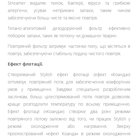
Streamer видаляє пилок, бактерії, віруси та грибкові
алергени, усуває неприємні запахи, таким чином
забезпечуючи більш чисте та якісне повітря.
Титано-апатитовий дезодоруючий фільтр ефективно
поборює запахи, таких як тютюну чи домашніх тварин.
Повтіряний фильтр затримує частинки пилу, що містяться в
повітрі, забезпечуючи стабільну подачу чистого повітря.
Ефект флотації.
Створюваний Stylish ефект флотації (ефект «Коанда»)
оптимізує повітряний потік для забезпечення комфортних
умов у приміщенні. Завдяки спеціально розробленим
заслінкам, більш цілеспрямований потік повітря дозволяє
краще розподілити температуру по всьому приміщенню.
Ефект флотації («Коанда») створює два різні режими
повітряного потоку залежно від того, чи працює Stylish у
режимі охолодження або нагрівання. Зверху
проілюстрований «ефект Коанда» в режимі охолодження