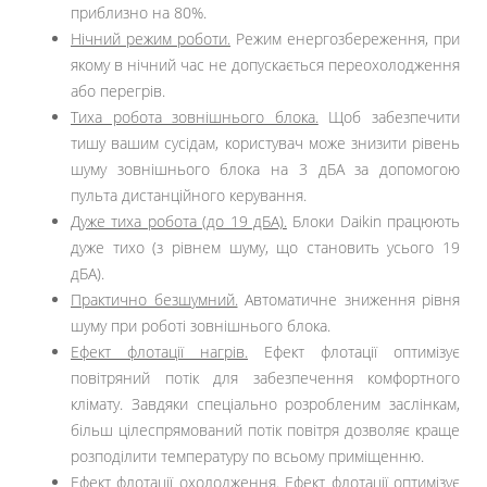
приблизно на 80%.
Нічний режим роботи.
Режим енергозбереження, при
якому в нічний час не допускається переохолодження
або перегрів.
Тиха робота зовнішнього блока.
Щоб забезпечити
тишу вашим сусідам, користувач може знизити рівень
шуму зовнішнього блока на 3 дБА за допомогою
пульта дистанційного керування.
Дуже тиха робота (до 19 дБА).
Блоки Daikin працюють
дуже тихо (з рівнем шуму, що становить усього 19
дБА).
Практично безшумний.
Автоматичне зниження рівня
шуму при роботі зовнішнього блока.
Ефект флотації нагрів.
Ефект флотації оптимізує
повітряний потік для забезпечення комфортного
клімату. Завдяки спеціально розробленим заслінкам,
більш цілеспрямований потік повітря дозволяє краще
розподілити температуру по всьому приміщенню.
Ефект флотації охолодження.
Ефект флотації оптимізує