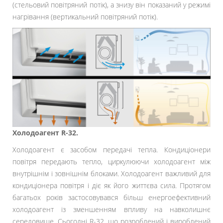
(стельовий повітряний потік), а знизу він показаний у режимі
нагрівання (вертикальний повітряний потік).
Холодоагент R-32.
Холодоагент є засобом передачі тепла. Кондиціонери
повітря передають тепло, циркулюючи холодоагент між
внутрішнім і зовнішнім блоками. Холодоагент важливий для
кондиціонера повітря і діє як його життєва сила. Протягом
багатьох років застосовувався більш енергоефективний
холодоагент із зменшенням впливу на навколишнє
середовище. Сьогодні R-32, що розроблений і вироблений