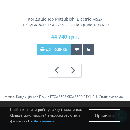
Кондиціонер Mitsubishi Electric MSZ-
EF25VGKW/MUZ-EF25VG Design (Inverter) R32
44 740 грн.
До кошика
Мітки:
Кондиціонер Daikin FTXA25BS/RXA25A9 STYLISH
,
Спліт-система
Щоб поліпшити роботу сайту і надати вам
Прийняти
більше можливостей використовуються
файли cookie
Детальніше