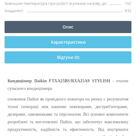
Зовнішня температура при роботі в режимі нагріву, до:
-15С
Хладагент:
R32
Опис
Характеристики
Відгуки (0)
Кондиціонер
Daikin FTXA25BS/RXA25A9 STYLISH
- еталон
сучасного кондиціонера.
оложення Daikin як провідного новатора на ринку є результатом
тісної співпраці між нашими інженерами, дистриб'юторами,
дилерами, замовниками та персоналом. Всі основні компоненти
розроблені та виготовлені Daikin, що забезпечує максимальну
продуктивність, надійність та ефективність. Від внутрішніх