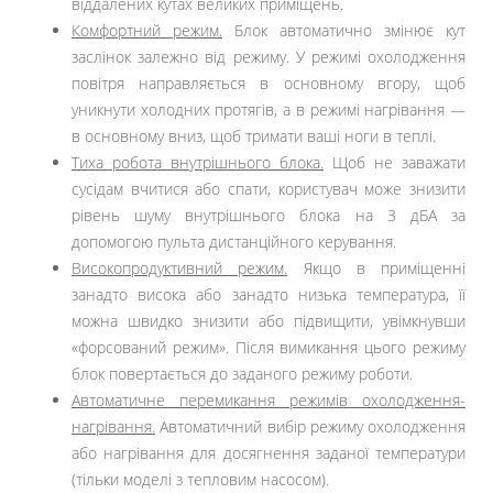
віддалених кутах великих приміщень.
Комфортний режим.
Блок автоматично змінює кут
заслінок залежно від режиму. У режимі охолодження
повітря направляється в основному вгору, щоб
уникнути холодних протягів, а в режимі нагрівання —
в основному вниз, щоб тримати ваші ноги в теплі.
Тиха робота внутрішнього блока.
Щоб не заважати
сусідам вчитися або спати, користувач може знизити
рівень шуму внутрішнього блока на 3 дБА за
допомогою пульта дистанційного керування.
Високопродуктивний режим.
Якщо в приміщенні
занадто висока або занадто низька температура, її
можна швидко знизити або підвищити, увімкнувши
«форсований режим». Після вимикання цього режиму
блок повертається до заданого режиму роботи.
Автоматичне перемикання режимів охолодження-
нагрівання.
Автоматичний вибір режиму охолодження
або нагрівання для досягнення заданої температури
(тільки моделі з тепловим насосом).