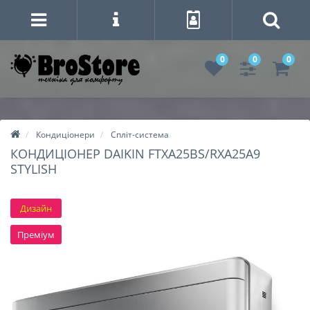
0
0
0
Кондиціонери
Спліт-система
КОНДИЦІОНЕР DAIKIN FTXA25BS/RXA25A9
STYLISH
Дизайн
Преміум