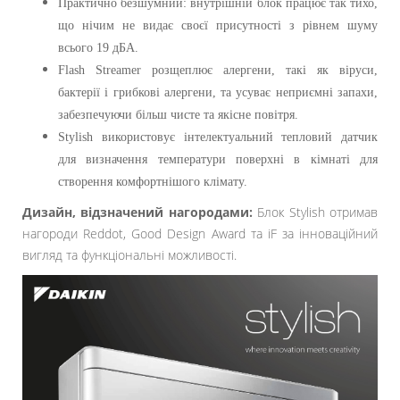
Практично безшумний: внутрішній блок працює так тихо,
що нічим не видає своєї присутності з рівнем шуму
всього 19 дБА.
Flash Streamer розщеплює алергени, такі як віруси,
бактерії і грибкові алергени, та усуває неприємні запахи,
забезпечуючи більш чисте та якісне повітря.
Stylish використовує інтелектуальний тепловий датчик
для визначення температури поверхні в кімнаті для
створення комфортнішого клімату.
Дизайн, відзначений нагородами:
Блок Stylish отримав
нагороди Reddot, Good Design Award та iF за інноваційний
вигляд та функціональні можливості.