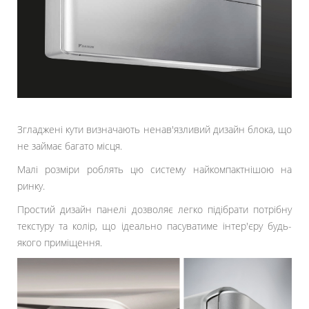
Згладжені кути визначають ненав'язливий дизайн блока, що
не займає багато місця.
Малі розміри роблять цю систему найкомпактнішою на
ринку.
Простий дизайн панелі дозволяє легко підібрати потрібну
текстуру та колір, що ідеально пасуватиме інтер'єру будь-
якого приміщення.