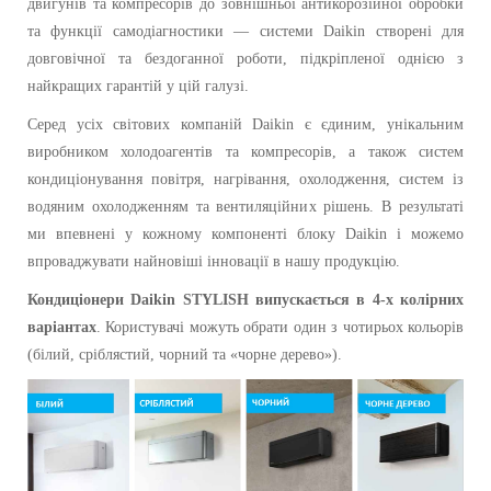
двигунів та компресорів до зовнішньої антикорозійної обробки
та функції самодіагностики — системи Daikin створені для
довговічної та бездоганної роботи, підкріпленої однією з
найкращих гарантій у цій галузі.
Серед усіх світових компаній Daikin є єдиним, унікальним
виробником холодоагентів та компресорів, а також систем
кондиціонування повітря, нагрівання, охолодження, систем із
водяним охолодженням та вентиляційних рішень. В результаті
ми впевнені у кожному компоненті блоку Daikin і можемо
впроваджувати найновіші інновації в нашу продукцію.
Кондиціонери
Daikin STYLISH в
ипускається в 4-х колірних
варіантах
.
Користувачі можуть обрати один з чотирьох кольорів
(білий, сріблястий, чорний та «чорне дерево»).