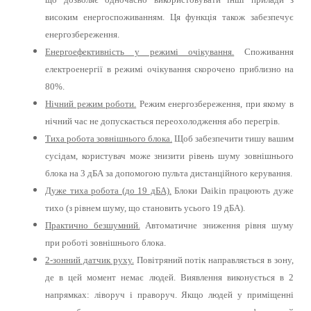
високим енергоспоживанням. Ця функція також забезпечує
енергозбереження.
Енергоефективність у режимі очікування.
Споживання
електроенергії в режимі очікування скорочено приблизно на
80%.
Нічний режим роботи.
Режим енергозбереження, при якому в
нічний час не допускається переохолодження або перегрів.
Тиха робота зовнішнього блока.
Щоб забезпечити тишу вашим
сусідам, користувач може знизити рівень шуму зовнішнього
блока на 3 дБА за допомогою пульта дистанційного керування.
Дуже тиха робота (до 19 дБА).
Блоки Daikin працюють дуже
тихо (з рівнем шуму, що становить усього 19 дБА).
Практично безшумний.
Автоматичне зниження рівня шуму
при роботі зовнішнього блока.
2-зонний датчик руху.
Повітряний потік направляється в зону,
де в цей момент немає людей. Виявлення виконується в 2
напрямках: ліворуч і праворуч. Якщо людей у приміщенні