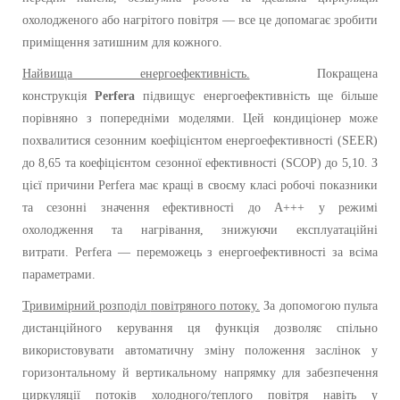
охолодженого або нагрітого повітря — все це допомагає зробити
приміщення затишним для кожного.
Найвища енергоефективність.
Покращена
конструкція
Perfera
підвищує енергоефективність ще більше
порівняно з попередніми моделями. Цей кондиціонер може
похвалитися сезонним коефіцієнтом енергоефективності (SEER)
до 8,65 та коефіцієнтом сезонної ефективності (SCOP) до 5,10.
З
цієї причини Perfera має кращі в своєму класі робочі показники
та сезонні значення ефективності до A+++ у режимі
охолодження та нагрівання, знижуючи експлуатаційні
витрати.
Perfera — переможець з енергоефективності за всіма
параметрами.
Тривимірний розподіл
повітряного потоку.
За допомогою пульта
дистанційного керування ця функція дозволяє спільно
використовувати автоматичну зміну положення заслінок у
горизонтальному й вертикальному напрямку для забезпечення
циркуляції потоків холодного/теплого повітря навіть у