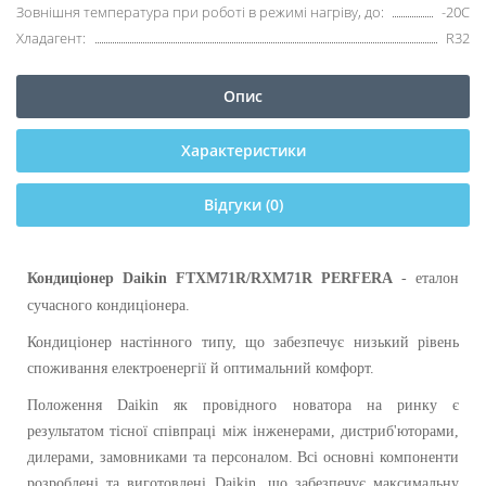
Зовнішня температура при роботі в режимі нагріву, до:
-20С
Хладагент:
R32
Опис
Характеристики
Відгуки (0)
Кондиціонер
Daikin FTXM71R/RXM71R PERFERA
- еталон
сучасного кондиціонера.
Кондиціонер настінного типу, що забезпечує низький рівень
споживання електроенергії й оптимальний комфорт.
Положення Daikin як провідного новатора на ринку є
результатом тісної співпраці між інженерами, дистриб'юторами,
дилерами, замовниками та персоналом. Всі основні компоненти
розроблені та виготовлені Daikin, що забезпечує максимальну