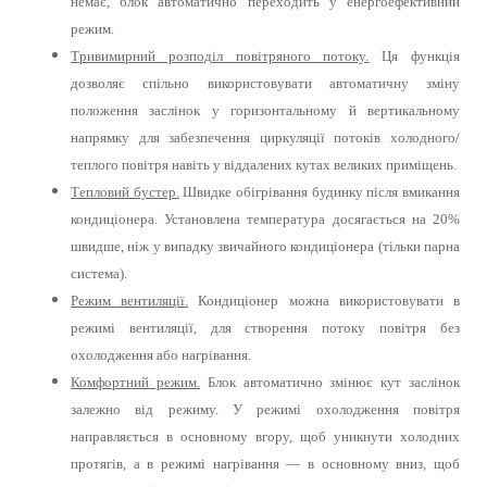
немає, блок автоматично переходить у енергоефективний
режим.
Тривимирний розподіл повітряного потоку.
Ця функція
дозволяє спільно використовувати автоматичну зміну
положення заслінок у горизонтальному й вертикальному
напрямку для забезпечення циркуляції потоків холодного/
теплого повітря навіть у віддалених кутах великих приміщень.
Тепловий бустер.
Швидке обігрівання будинку після вмикання
кондиціонера. Установлена температура досягається на 20%
швидше, ніж у випадку звичайного кондиціонера (тільки парна
система).
Режим вентиляції.
Кондиціонер можна використовувати в
режимі вентиляції, для створення потоку повітря без
охолодження або нагрівання.
Комфортний режим.
Блок автоматично змінює кут заслінок
залежно від режиму. У режимі охолодження повітря
направляється в основному вгору, щоб уникнути холодних
протягів, а в режимі нагрівання — в основному вниз, щоб