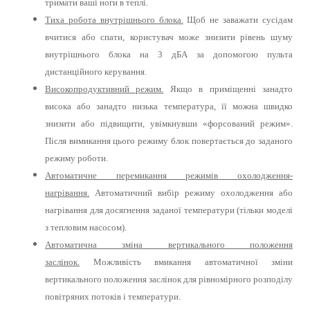
тримати ваші ноги в теплі.
Тиха робота внутрішнього блока.
Щоб не заважати сусідам
вчитися або спати, користувач може знизити рівень шуму
внутрішнього блока на 3 дБА за допомогою пульта
дистанційного керування.
Високопродуктивний режим.
Якщо в приміщенні занадто
висока або занадто низька температура, її можна швидко
знизити або підвищити, увімкнувши «форсований режим».
Після вимикання цього режиму блок повертається до заданого
режиму роботи.
Автоматичне перемикання режимів охолодження-
нагрівання.
Автоматичний вибір режиму охолодження або
нагрівання для досягнення заданої температури (тільки моделі
з тепловим насосом).
Автоматична зміна вертикального положення
заслінок.
Можливість вмикання автоматичної зміни
вертикального положення заслінок для рівномірного розподілу
повітряних потоків і температури.