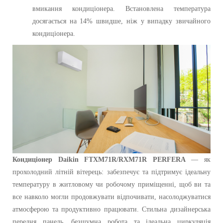
вмикання кондиціонера. Встановлена температура
досягається на 14% швидше, ніж у випадку звичайного
кондиціонера.
Кондиціонер
Daikin FTXM71R/RXM71R PERFERA
— як
прохолодний літній вітерець: забезпечує та підтримує ідеальну
температуру в житловому чи робочому приміщенні, щоб ви та
все навколо могли продовжувати відпочивати, насолоджуватися
атмосферою та продуктивно працювати. Стильна дизайнерська
передня панель, безшумна робота та ідеальна циркуляція