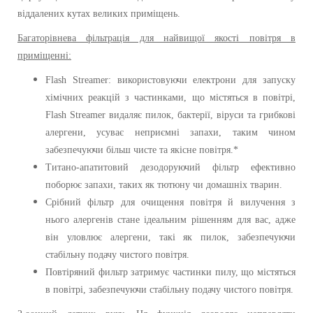
віддалених кутах великих приміщень.
Багаторівнева фільтрація для найвищої якості повітря в
приміщенні:
Flash Streamer: використовуючи електрони для запуску
хімічних реакцій з частинками, що містяться в повітрі,
Flash Streamer видаляє пилок, бактерії, віруси та грибкові
алергени, усуває неприємні запахи, таким чином
забезпечуючи більш чисте та якісне повітря.*
Титано-апатитовий дезодоруючий фільтр ефективно
поборює запахи, таких як тютюну чи домашніх тварин.
Срібний фільтр для очищення повітря й вилучення з
нього алергенів стане ідеальним рішенням для вас, адже
він уловлює алергени, такі як пилок, забезпечуючи
стабільну подачу чистого повітря.
Повтіряний фильтр затримує частинки пилу, що містяться
в повітрі, забезпечуючи стабільну подачу чистого повітря.