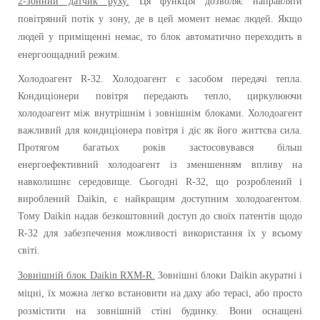
2-зонний датчик руху.
Ця функція дозволяє направляти
повітряний потік у зону,
де в цей момент немає людей.
Якщо
людей у приміщенні немає,
то блок автоматично переходить в
енергоощадний режим.
Холодоагент R-32. Холодоагент є засобом передачі тепла.
Кондиціонери повітря передають тепло, циркулюючи
холодоагент між внутрішнім і зовнішнім блоками. Холодоагент
важливий для кондиціонера повітря і діє як його життєва сила.
Протягом багатьох років застосовувався більш
енергоефективний холодоагент із зменшенням впливу на
навколишнє середовище. Сьогодні R-32, що розроблений і
вироблений Daikin, є найкращим доступним холодоагентом.
Тому Daikin надав безкоштовний доступ до своїх патентів щодо
R-32 для забезпечення можливості використання їх у всьому
світі.
Зовнішній блок
Daikin RXM-R.
Зовнішні блоки Daikin акуратні і
міцні, їх можна легко встановити на даху або терасі, або просто
розмістити на зовнішній стіні будинку. Вони оснащені