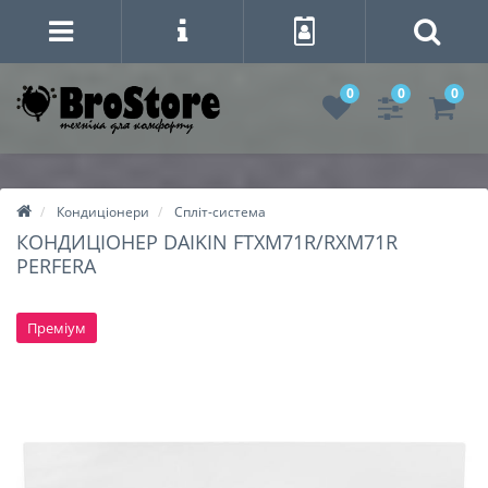
0
0
0
Кондиціонери
Спліт-система
КОНДИЦІОНЕР DAIKIN FTXM71R/RXM71R
PERFERA
Преміум