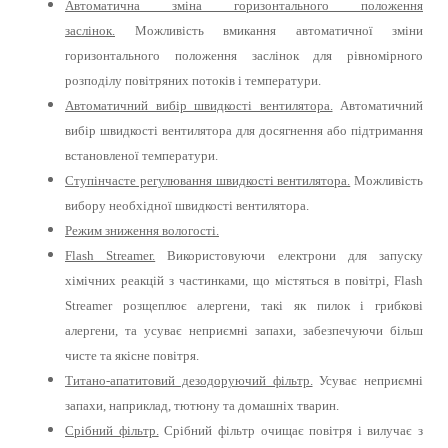
Автоматична зміна горизонтального положення
заслінок.
Можливість вмикання автоматичної зміни
горизонтального положення заслінок для рівномірного
розподілу повітряних потоків і температури.
Автоматичний вибір швидкості вентилятора.
Автоматичний
вибір швидкості вентилятора для досягнення або підтримання
встановленої температури.
Ступінчасте регулювання швидкості вентилятора.
Можливість
вибору необхідної швидкості вентилятора.
Режим зниження вологості.
Flash Streamer.
Використовуючи електрони для запуску
хімічних реакцій з частинками, що містяться в повітрі, Flash
Streamer розщеплює алергени, такі як пилок і грибкові
алергени, та усуває неприємні запахи, забезпечуючи більш
чисте та якісне повітря.
Титано-апатитовий дезодоруючий фільтр.
Усуває неприємні
запахи, наприклад, тютюну та домашніх тварин.
Срібний фільтр.
Срібний фільтр очищає повітря і вилучає з