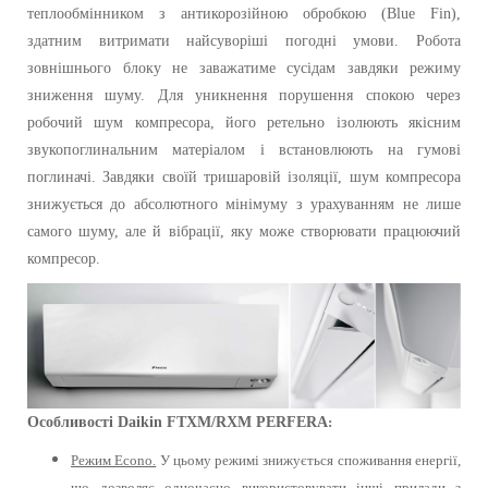
теплообмінником з антикорозійною обробкою (Blue Fin),
здатним витримати найсуворіші погодні умови. Робота
зовнішнього блоку не заважатиме сусідам завдяки режиму
зниження шуму.
Для уникнення порушення спокою через
робочий шум компресора, його ретельно ізолюють якісним
звукопоглинальним матеріалом і встановлюють на гумові
поглиначі. Завдяки своїй тришаровій ізоляції, шум компресора
знижується до абсолютного мінімуму з урахуванням не лише
самого шуму, але й вібрації, яку може створювати працюючий
компресор.
Особливості
Daikin
FTXM/RXM PERFERA
:
Режим Еcono.
У цьому режимі знижується споживання енергії,
що дозволяє одночасно використовувати інші прилади з