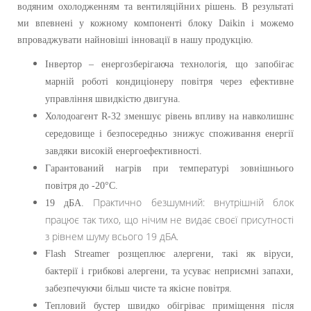
водяним охолодженням та вентиляційних рішень. В результаті
ми впевнені у кожному компоненті блоку Daikin і можемо
впроваджувати найновіші інновації в нашу продукцію.
Інвертор – енергозберігаюча технологія, що запобігає
марній роботі кондиціонеру повітря через ефективне
управління швидкістю двигуна.
Холодоагент R-32 зменшує рівень впливу на навколишнє
середовище і безпосередньо знижує споживання енергії
завдяки високій енергоефективності.
Гарантований нагрів при температурі зовнішнього
повітря до -20°C.
Практично безшумний: внутрішній блок
19 дБА.
працює так тихо, що нічим не видає своєї присутності
з рівнем шуму всього 19 дБА.
Flash Streamer розщеплює алергени, такі як віруси,
бактерії і грибкові алергени, та усуває неприємні запахи,
забезпечуючи більш чисте та якісне повітря.
Тепловий бустер швидко обігріває приміщення після