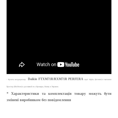
Daikin FTXM71R/RXM71R PERFERA
- Купить кондиционер
серії Alpha (Inverter) в магазине
Бростор (BroStore) и доставкой по г.Бровары, Киеву и Украине.
* Характеристики та комплектація товару можуть бути
змінені виробником без повідомлення