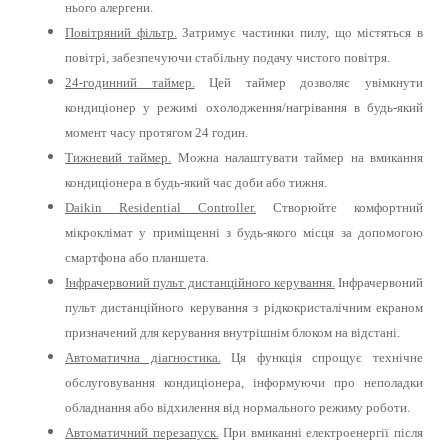
нього алергени.
Повітряний фільтр.
Затримує частинки пилу, що містяться в
повітрі, забезпечуючи стабільну подачу чистого повітря.
24-годинний таймер.
Цей таймер дозволяє увімкнути
кондиціонер у режимі охолодження/нагрівання в будь-який
момент часу протягом 24 годин.
Тижневий таймер.
Можна налаштувати таймер на вмикання
кондиціонера в будь-який час доби або тижня.
Daikin Residential Controller.
Створюйте комфортний
мікроклімат у приміщенні з будь-якого місця за допомогою
смартфона або планшета.
Інфрачервоний пульт дистанційного керування.
Інфрачервоний
пульт дистанційного керування з рідкокристалічним екраном
призначений для керування внутрішнім блоком на відстані.
Автоматична діагностика.
Ця функція спрощує технічне
обслуговування кондиціонера, інформуючи про неполадки
обладнання або відхилення від нормального режиму роботи.
Автоматичний перезапуск.
При вмиканні електроенергії після