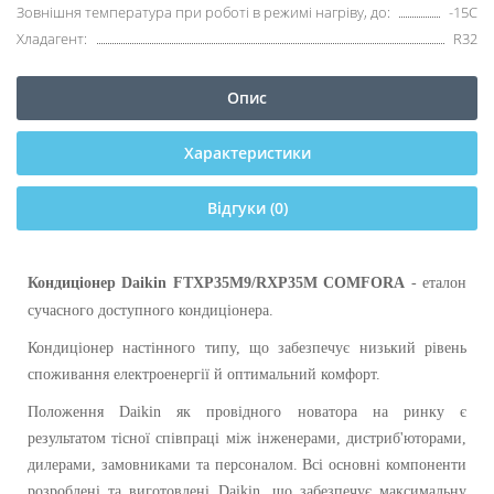
Зовнішня температура при роботі в режимі нагріву, до:
-15С
Хладагент:
R32
Опис
Характеристики
Відгуки (0)
Кондиціонер
Daikin
FTXP35M9/RXP35M COMFORA
- еталон
сучасного доступного кондиціонера.
Кондиціонер настінного типу, що забезпечує низький рівень
споживання електроенергії й оптимальний комфорт.
Положення Daikin як провідного новатора на ринку є
результатом тісної співпраці між інженерами, дистриб'юторами,
дилерами, замовниками та персоналом. Всі основні компоненти
розроблені та виготовлені Daikin, що забезпечує максимальну