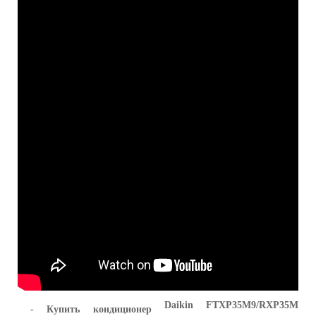
Daikin
FTXP35M9/RXP35M
- Купить кондиционер