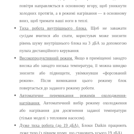
повітря направляється в основному вгору, щоб уникнути
холодних протягів, а в режимі нагрівання — в основному
вниз, щоб тримати ваші ноги в теплі.
Тиха робота внутрішнього блока.
Щоб не заважати
сусідам вчитися або спати, користувач може знизити
рівень шуму внутрішнього блока на 3 дБА за допомогою
пульта дистанційного керування.
Високопродуктивний режим.
Якщо в приміщенні занадто
висока або занадто низька температура, її можна швидко
знизити або підвищити, увімкнувши «форсований
режим». Після вимикання цього режиму блок
повертається до заданого режиму роботи.
Автоматичне перемикання режимів охолодження-
нагрівання.
Автоматичний вибір режиму охолодження
або нагрівання для досягнення заданої температури
(тільки моделі з тепловим насосом).
Дуже тиха робота (до 19 дБА).
Блоки Daikin працюють
дуже тихо (з рівнем шуму, що становить усього 19 дБА).