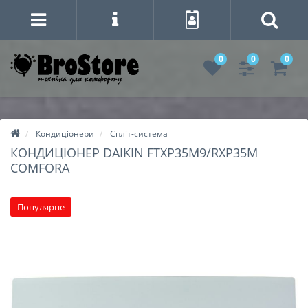
0
0
0
Кондиціонери
Спліт-система
КОНДИЦІОНЕР DAIKIN FTXP35M9/RXP35M
COMFORA
Популярне