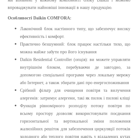
ми впевнені у кожному компоненті блоку Daikin і можемо
впроваджувати найновіші інновації в нашу продукцію.
Особливості
Daikin
COMFORA
:
Лаконічний блок настінного типу, що забезпечує високу
ефективність і комфорт.
Практично безшумний: блок працює настільки тихо, що
можна майже забути про його існування
Daikin Residential Controller (опція): ви можете управляти
внутрішнім блоком, перебуваючи де завгодно, за
допомогою спеціальної програми через локальну мережу
або Інтернет, а також збирати дані про енергоспоживання
Срібний фільтр для очищення повітря та вилучення
алергенів: затримує алергени, такі як пилок і пилові кліщі
Функція рівномірного розподілу потоку повітря по
всьому простору дозволяє використовувати поєднання
горизонтальної та вертикальної зміни положення
жалюзійних решіток для забезпечення циркуляції потоків
холодного або теплого повітря навіть у віддалених кутах