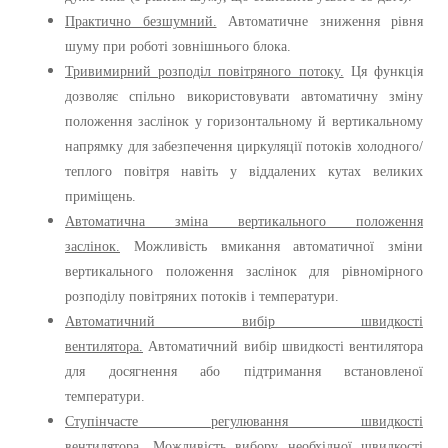
Практично безшумний.
Автоматичне зниження рівня
шуму при роботі зовнішнього блока.
Тривимирний розподіл повітряного потоку.
Ця функція
дозволяє спільно використовувати автоматичну зміну
положення заслінок у горизонтальному й вертикальному
напрямку для забезпечення циркуляції потоків холодного/
теплого повітря навіть у віддалених кутах великих
приміщень.
Автоматична зміна вертикального положення
заслінок.
Можливість вмикання автоматичної зміни
вертикального положення заслінок для рівномірного
розподілу повітряних потоків і температури.
Автоматичний вибір швидкості
вентилятора.
Автоматичний вибір швидкості вентилятора
для досягнення або підтримання встановленої
температури.
Ступінчасте регулювання швидкості
вентилятора.
Можливість вибору необхідної швидкості