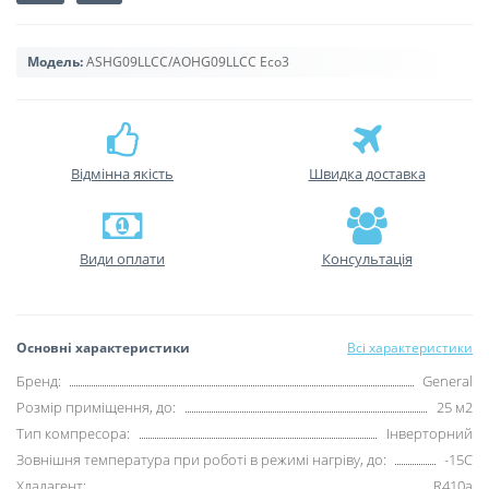
Модель:
ASHG09LLCC/AOHG09LLCC Eco3
Відмінна якість
Швидка доставка
Види оплати
Консультація
Основні характеристики
Всі характеристики
Бренд:
General
Розмір приміщення, до:
25 м2
Тип компресора:
Інверторний
Зовнішня температура при роботі в режимі нагріву, до:
-15С
Хладагент:
R410a