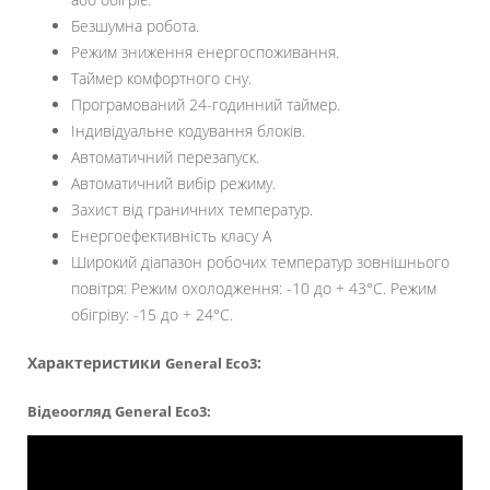
Безшумна робота.
Режим зниження енергоспоживання.
Таймер комфортного сну.
Програмований 24-годинний таймер.
Індивідуальне кодування блоків.
Автоматичний перезапуск.
Автоматичний вибір режиму.
Захист від граничних температур.
Енергоефективність класу А
Широкий діапазон робочих температур зовнішнього
повітря: Режим охолодження: -10 до + 43°С. Режим
обігріву: -15 до + 24°С.
Характеристики
:
General Eco3
Відеоогляд General Eco3
: