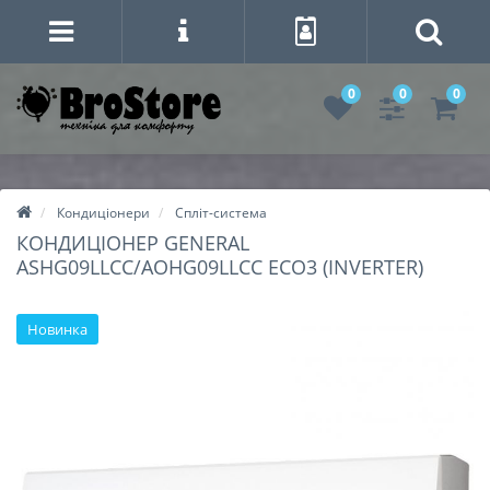
0
0
0
Кондиціонери
Спліт-система
КОНДИЦІОНЕР GENERAL
ASHG09LLCC/AOHG09LLCC ECO3 (INVERTER)
Новинка