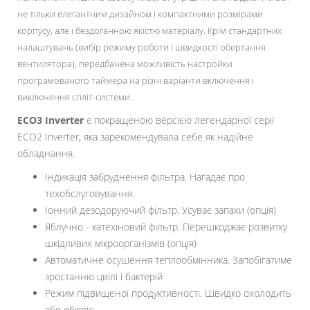
не тільки елегантним дизайном і компактними розмірами
корпусу, але і бездоганною якістю матеріалу. Крім стандартних
налаштувань (вибір режиму роботи і швидкості обертання
вентилятора), передбачена можливість настройки
програмованого таймера на різні варіанти включення і
виключення спліт-системи.
ECO3 Inverter
є покращеною версією легендарної серії
ECO2 Inverter, яка зарекомендувала себе як надійне
обладнання.
Індикація забруднення фільтра. Нагадає про
техобслуговування.
Іонний дезодоруючий фільтр. Усуває запахи (опція)
Яблучно - катехіновий фільтр. Перешкоджає розвитку
шкідливих мікроорганізмів (опція)
Автоматичне осушення теплообмінника. Запобігатиме
зростанню цвілі і бактерій
Режим підвищеної продуктивності. Швидко охолодить
або обігріє.