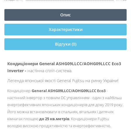
Опис
Характеристики
Відгуки (0)
Кондиціонери General ASHG09LLCC/AOHG09LLCC Eco3
Inverter
-
настінна спліт-система.
Легенда японської якості General Fujitsu на ринку України!
Кондиціонер
General ASHG09LLCC/AOHG09LLCC Eco3
-
настінний інвертор з повним DC управлінням - один з найбільш
енергоефективних японських кондиціонерів для дому 2019 року.
Його можна встановлювати в спальнях, вітальнях і дитячих
кімнатах площею
до 25 кв.метрів
. Кондиціонери Fujitsu
володію високою продуктивністю та енергоефективністю.