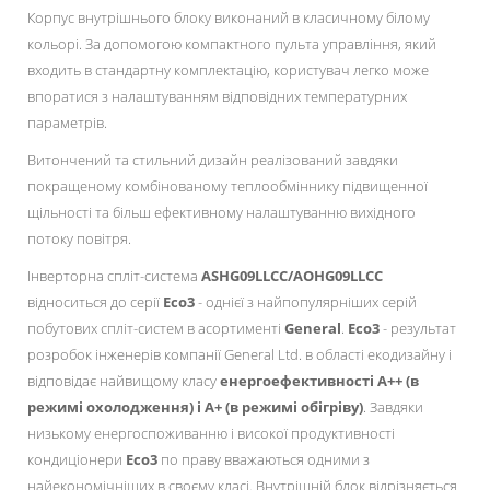
Корпус внутрішнього блоку виконаний в класичному білому
кольорі. За допомогою компактного пульта управління, який
входить в стандартну комплектацію, користувач легко може
впоратися з налаштуванням відповідних температурних
параметрів.
Витончений та стильний дизайн реалізований завдяки
покращеному комбінованому теплообміннику підвищенної
щільності та більш ефективному налаштуванню вихідного
потоку повітря.
Інверторна спліт-система
ASHG09LLCC/AOHG09LLCC
відноситься до серії
Eco3
- однієї з найпопулярніших серій
побутових спліт-систем в асортименті
General
.
Eco3
- результат
розробок інженерів компанії General Ltd. в області екодизайну і
відповідає найвищому класу
енергоефективності А++ (в
режимі охолодження) і А+ (в режимі обігріву)
. Завдяки
низькому енергоспоживанню і високої продуктивності
кондиціонери
Eco3
по праву вважаються одними з
найекономічніших в своєму класі. Внутрішній блок відрізняється