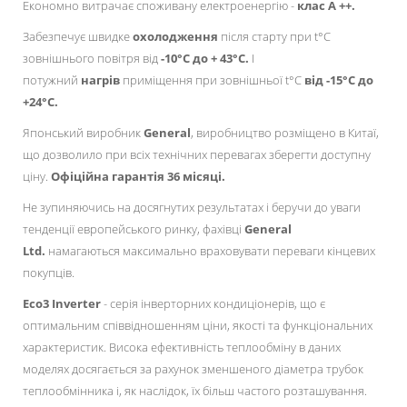
Економно витрачає споживану електроенергію -
клас А ++.
Забезпечує швидке
охолодження
після старту при t°C
зовнішнього повітря від
-10°C до + 43°C.
І
потужний
нагрів
приміщення при зовнішньої t°C
від -15°C до
+24°C.
Японський виробник
General
, виробництво розміщено в Китаї,
що дозволило при всіх технічних перевагах зберегти доступну
ціну.
Офіційна гарантія 36 місяці.
Не зупиняючись на досягнутих результатах і беручи до уваги
тенденції европейського ринку, фахівці
General
Ltd.
намагаються максимально враховувати переваги кінцевих
покупців.
Eco3 Inverter
- серія інверторних кондиціонерів, що є
оптимальним співвідношенням ціни, якості та функціональних
характеристик. Висока ефективність теплообміну в даних
моделях досягається за рахунок зменшеного діаметра трубок
теплообмінника і, як наслідок, їх більш частого розташування.