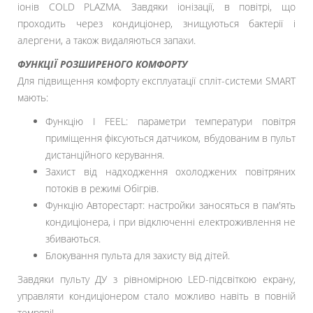
іонів COLD PLAZMA. Завдяки іонізації, в повітрі, що
проходить через кондиціонер, знищуються бактерії і
алергени, а також видаляються запахи.
ФУНКЦІЇ РОЗШИРЕНОГО КОМФОРТУ
Для підвищення комфорту експлуатації спліт-системи SMART
мають:
Функцію I FEEL: параметри температури повітря
приміщення фіксуються датчиком, вбудованим в пульт
дистанційного керування.
Захист від надходження охолоджених повітряних
потоків в режимі Обігрів.
Функцію Авторестарт: настройки заносяться в пам'ять
кондиціонера, і при відключенні електроживлення не
збиваються.
Блокування пульта для захисту від дітей.
Завдяки пульту ДУ з рівномірною LED-підсвіткою екрану,
управляти кондиціонером стало можливо навіть в повній
темряві!