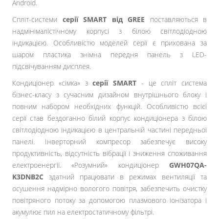
Android.
Спліт-системи
серії SMART від GREE
поставляються в
надмінімалістічному корпусі з білою світлодіодною
індикацією. Особливістю моделей серії є прихована за
шаром пластика знімна передня панель з LED-
підсвічуванням дисплея.
Кондиціонер «сімка» з
серії SMART
- це спліт система
бізнес-класу з сучасним дизайном внутрішнього блоку і
повним набором необхідних функцій. Особливістю всієї
серії став бездоганно білий корпус кондиціонера з білою
світлодіодною індикацією в центральній частині передньої
панелі. Інверторний компресор забезпечує високу
продуктивність, відсутність вібрації і зниження споживання
електроенергії. «Розумний» кондиціонер
GWH07QA-
K3DNB2C
здатний працювати в режимах вентиляції та
осушення надмірно вологого повітря, забезпечить очистку
повітряного потоку за допомогою плазмового іонізатора і
акумулює пил на електростатичному фільтрі.