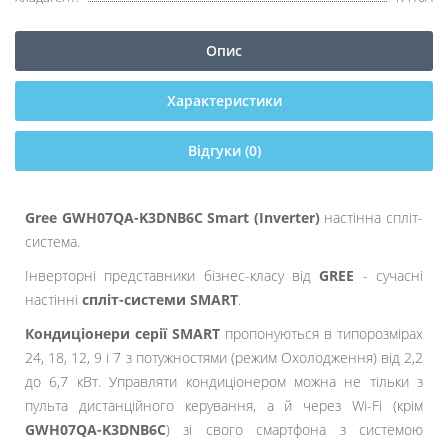
Опис
Характеристики
Відгуки (0)
Gree GWH07QA-K3DNB6C Smart (Inverter)
настінна спліт-
система.
Інверторні представники бізнес-класу від
GREE
- сучасні
настінні
спліт-системи SMART
.
Кондиціонери серії SMART
пропонуються в типорозмірах
24, 18, 12, 9 і 7 з потужностями (режим Охолодження) від 2,2
до 6,7 кВт. Управляти кондиціонером можна не тільки з
пульта дистанційного керування, а й через Wi-Fi (крім
GWH07QA-K3DNB6C
) зі свого смартфона з системою