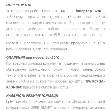
ИНВЕРТОР G10
Унікальна розробка інженерів
GREE - інвертор G10
-
забезпечує практично відсутню вібрацію при роботі
компресора на наднизьких частотах обертання до 1 Гц. Це
дозволило добитися роботи зовнішнього блоку з
енергоспоживанням всього 45 Вт на мінімальних частотах.
Моделі з інвертором G10 працюють продуктивніше як в
режимі опалення, так і при охолодженні.
ОПАЛЕННЯ при морозі до -20°С
Попередньо зимовий комплект в поєднанні із захистом від
обмерзання зовнішнього блоку і нової инверторной
технологією забезпечує можливість роботи кондиціонера з
лінійки SMART на обігрів при морозах до -20°С! (
GWH07QA-
K3DNB6C
працює на обігрів до -15°С).
НАЯВНІСТЬ РЕЖИМУ ІОНІЗАЦІЇ
Крім пиляків (сіток електростатичного фільтра), інверторні
кондиціонери GREE SMART отримали генератор активних