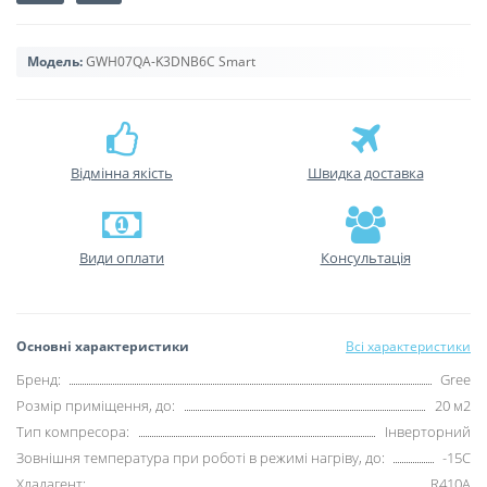
Модель:
GWH07QA-K3DNB6C Smart
Відмінна якість
Швидка доставка
Види оплати
Консультація
Основні характеристики
Всі характеристики
Бренд:
Gree
Розмір приміщення, до:
20 м2
Тип компресора:
Інверторний
Зовнішня температура при роботі в режимі нагріву, до:
-15С
Хладагент:
R410А