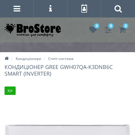
0
0
0
Кондиціонери
Спліт-система
КОНДИЦІОНЕР GREE GWH07QA-K3DNB6C
SMART (INVERTER)
Хіт