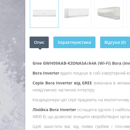
Опис
Характеристики
Відгуки (0)
Gree GWH09AAB-K3DNA5A/A4A (Wi-Fi) Bora (inv
Bora Inverter
вдало поєднує в собі інверторний к
Серія Bora Inverter від GREE
виконана в мінімал
невід'ємною частиною інтер'єру.
Кондиціонери цієї серії працюють на екологічном
Лінійка Bora Inverter
оснащена однією з найбіль
4800 В, що дозволяє знищити хвороботворні органі
Щоб захистити вас від появи грибків і плісня