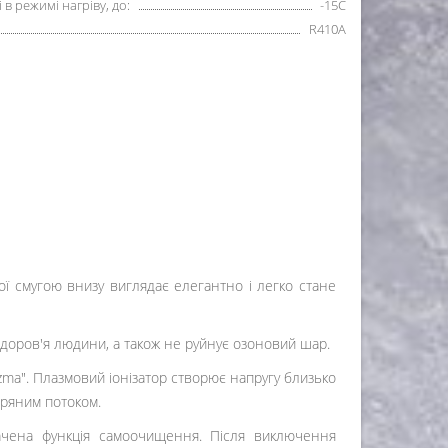
в режимі нагріву, до:
-15С
R410А
ої смугою внизу виглядає елегантно і легко стане
доров'я людини, а також не руйнує озоновий шар.
ma". Плазмовий іонізатор створює напругу близько
тряним потоком.
бачена функція самоочищення. Після виключення