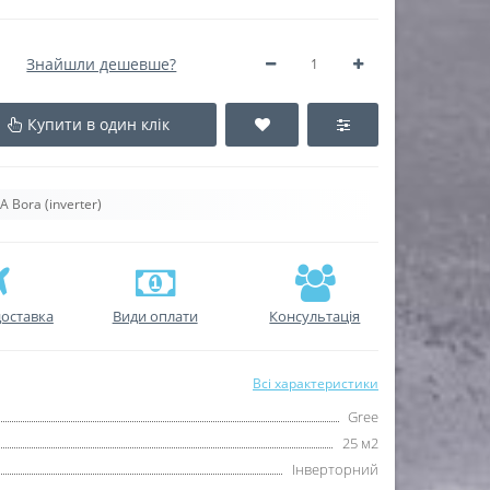
Знайшли дешевше?
Купити в один клік
Bora (inverter)
оставка
Види оплати
Консультація
Всі характеристики
Gree
25 м2
Інверторний