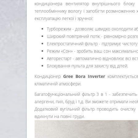
кондиціонера вентилятор внутрішнього блоку
теплообміннику вологу і запобігти розмноженню х
експлуатацію легкої і зручної:
Турборежим - дозволяє швидко охолодити аб
Широкий повітряний потік - рівномірно розпо
Електростатичний фільтр - підтримує чистоту
Режим «Сон» - зробить ваш сон максимально
Авторестарт - автоматично відновлює всі в
Блокування пульта для захисту від дітей.
Кондиціонер
Gree Bora Inverter
комплектується
кліматичній атмосфери.
Багатофункціональний фільтр 3 в 1 - забезпечить п
алергени, пил, бруд і т.д. Ви зможете отримати н
Додатковий вугільний фільтр проводить очистку
вдихнути на повні груди.