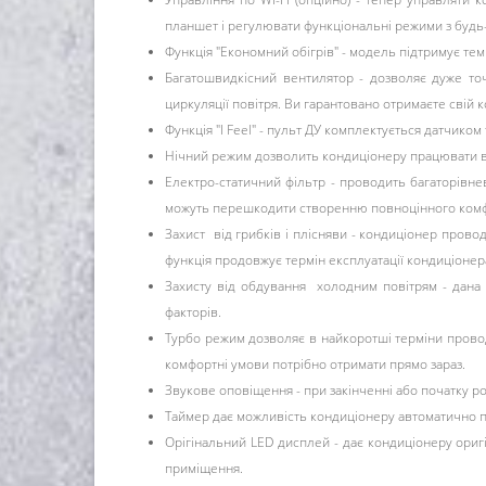
планшет і регулювати функціональні режими з будь-я
Функція "Економний обігрів" - модель підтримує тем
Багатошвидкісний вентилятор - дозволяє дуже то
циркуляції повітря. Ви гарантовано отримаєте свій 
Функція "I Feel" - пульт ДУ комплектується датчик
Нічний режим дозволить кондиціонеру працювати в 
Електро-статичний фільтр - проводить багаторівнев
можуть перешкодити створенню повноцінного комф
Захист від грибків і плісняви ​​- кондиціонер про
функція продовжує термін експлуатації кондиціонер
Захисту від обдування холодним повітрям - дана 
факторів.
Турбо режим дозволяє в найкоротші терміни проводи
комфортні умови потрібно отримати прямо зараз.
Звукове оповіщення - при закінченні або початку роб
Таймер дає можливість кондиціонеру автоматично п
Орігінальний LED дисплей - дає кондиціонеру ориг
приміщення.