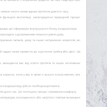
ю зимою нікого немає вдома протягом довгого часу.
ся функцією вентиляції, налагоджуючи природний процес
 передає цю інформацію внутрішнього блоку кондиціонера.
проходить з дотриманням низького рівня шуму.
приємних запахів, диму та інших неприємних моментів, які
й надалі може привести до скупчення грибка або цвілі. Ця
, захищаючи вас від освіти протягів та інших негативних
корисно, коли у вас в запасі є всього кілька хвилин, але
коли кондиціонеру дійсно необхідна допомога.
ля цього час. Це поліпшить процес отримання комфорту.
температура охолодженого або нагрітого повітря всередині