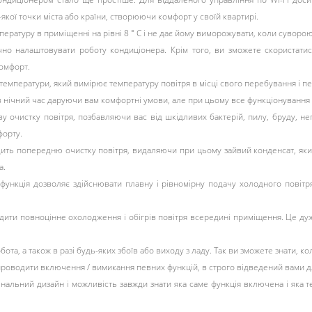
кої точки міста або країни, створюючи комфорт у своїй квартирі.
пературу в приміщенні на рівні 8 ° С і не дає йому виморожувати, коли суворо
чно налаштовувати роботу кондиціонера. Крім того, ви зможете скористати
комфорт.
ом температури, який вимірює температуру повітря в місці свого перебування і
нічний час даруючи вам комфортні умови, але при цьому все функціонування 
у очистку повітря, позбавляючи вас від шкідливих бактерій, пилу, бруду, не
орту.
водить попередню очистку повітря, видаляючи при цьому зайвий конденсат, яки
а.
функція дозволяє здійснювати плавну і рівномірну подачу холодного повітря
ти повноцінне охолодження і обігрів повітря всередині приміщення. Це дуже 
ота, а також в разі будь-яких збоїв або виходу з ладу. Так ви зможете знати, 
роводити включення / вимикання певних функцій, в строго відведений вами д
інальний дизайн і можливість завжди знати яка саме функція включена і яка 