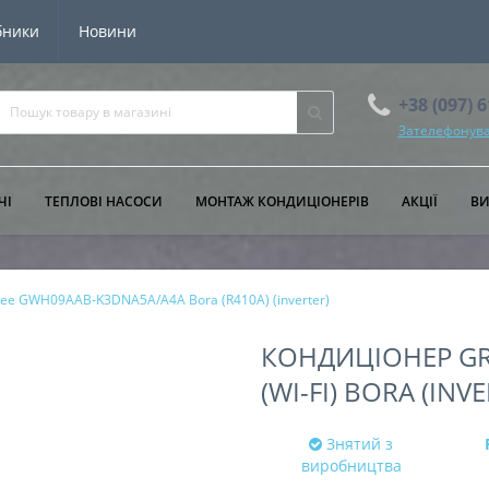
бники
Новини
+38 (097) 
Зателефонува
ЧІ
ТЕПЛОВІ НАСОСИ
МОНТАЖ КОНДИЦІОНЕРІВ
АКЦІЇ
В
ee GWH09AAB-K3DNA5A/A4A Bora (R410A) (inverter)
КОНДИЦІОНЕР GR
(WI-FI) BORA (INV
Знятий з
виробництва