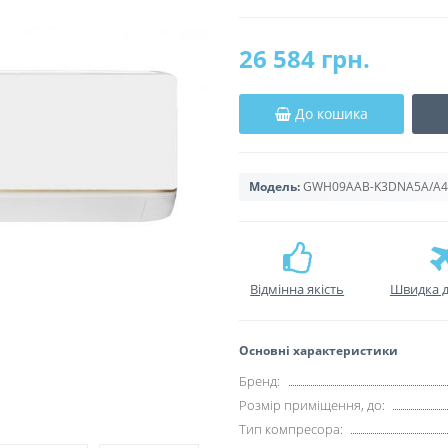
26 584 грн.
До кошика
Модель:
GWH09AAB-K3DNA5A/A4A 
Відмінна якість
Швидка д
Основні характеристики
Бренд:
Розмір приміщення, до:
Тип компресора: