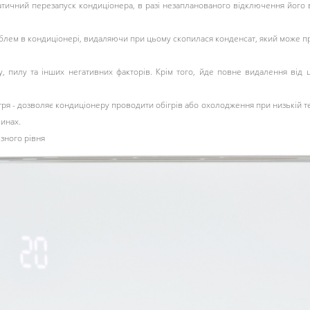
атичний перезапуск кондиціонера, в разі незапланованого відключення його 
лем в кондиціонері, видаляючи при цьому скопилася конденсат, який може пр
, пилу та інших негативних факторів. Крім того, йде повне видалення від ц
ря - дозволяє кондиціонеру проводити обігрів або охолодження при низькій т
инах.
ізного рівня