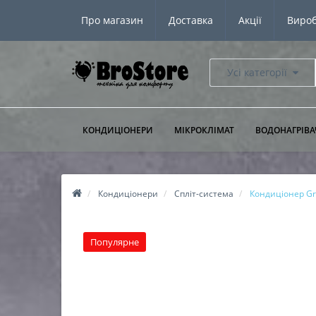
Про магазин
Доставка
Акції
Виро
Усі категорії
КОНДИЦІОНЕРИ
МІКРОКЛІМАТ
ВОДОНАГРІВА
Кондиціонери
Спліт-система
Кондиціонер Gr
Популярне