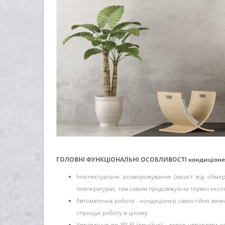
ГОЛОВНІ ФУНКЦІОНАЛЬНІ ОСОБЛИВОСТІ кондиціонер
Інтелектуальне розморожування (захист від обме
температурах, тим самим продовжуючи термін експл
Автоматична робота - кондиціонер самостійно визн
спрощує роботу в цілому.
Управління по WI-FI (опційно) - тепер управляти