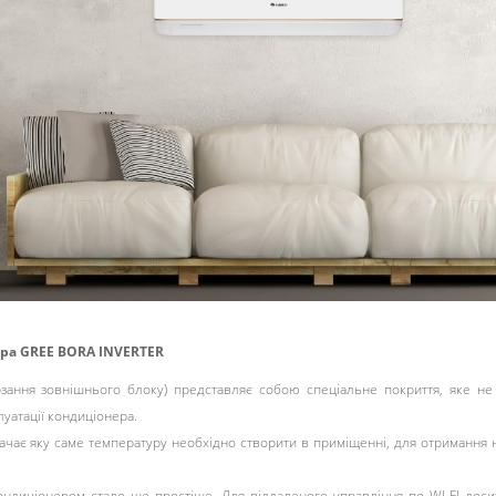
а GREE BORA INVERTER
рзання зовнішнього блоку) представляє собою спеціальне покриття, яке не
уатації кондиціонера.
ачає яку саме температуру необхідно створити в приміщенні, для отримання 
 кондиціонером стало ще простіше. Для віддаленого управління по WI-FI дос