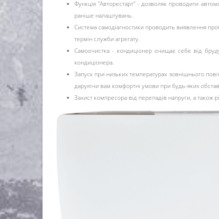
Функція "Авторестарт" - дозволяє проводити автом
раніше налаштувань.
Система самодіагностики проводить виявлення проб
термін служби агрегату.
Самоочистка - кондиціонер очищає себе від бруду
кондиціонера.
Запуск при низьких температурах зовнішнього повіт
даруючи вам комфортні умови при будь-яких обстав
Захист компресора від перепадів напруги, а також р