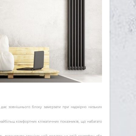
 дає зовнішнього блоку замерзати при надмірно низьких
найбільш комфортних кліматичних показників, що набагато
ить встановити спеціальний додаток на свій смартфон або