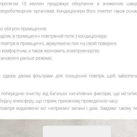
 протягом 10 хвилин продовжує обертання зі зниженою швид
вороботворних організмів. Кондиціонери Bora Inverter також оснащ
о обігріти приміщення;
діляє в приміщенні повітряний потік з кондиціонера;
 повітря в приміщенні, акумулюючи пил на своїй поверхні;
 комфортним, а також економить електроенергію;
становлені раніше режими;
 одразу двома фільтрами для очищення повітря, щоб забезпеч
опередню очистку від багатьох негативних факторів, що міститися в
еобхідну атмосферу, що сприяє приємному проведенню часу;
 повітря видаляючи всі неприємні запахи і дим. Завдяки такому 