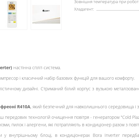
Зовнішня температура при роботі 
Хладагент:
erter)
настінна спліт-система.
омпресор і класичний набір базових функцій для вашого комфорту.
істичному дизайні. Стриманий білий корпус з вузькою металізован
у
фреоні R410A
, який безпечний для навколишнього середовища і з
ш передових технологій очищення повітря - генератором "Cold Plaz
зми, пилок і алергени, які потрапляють в кондиціонер разом з пові
ви у внутрішньому блоці, в кондиціонерах Bora Inverter перед