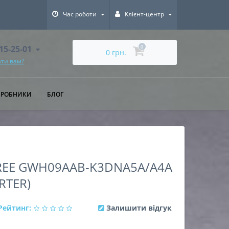
Час роботи
Клієнт-центр
615-25-01
0
0 грн.
ти вам?
ИРОБНИКИ
БЛОГ
EE GWH09AAB-K3DNA5A/A4A
ERTER)
Рейтинг:
Залишити відгук