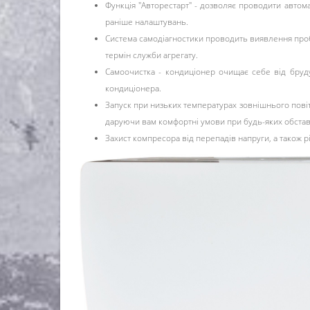
Функція "Авторестарт" - дозволяє проводити автом
раніше налаштувань.
Система самодіагностики проводить виявлення проб
термін служби агрегату.
Самоочистка - кондиціонер очищає себе від бруду
кондиціонера.
Запуск при низьких температурах зовнішнього повіт
даруючи вам комфортні умови при будь-яких обстав
Захист компресора від перепадів напруги, а також р