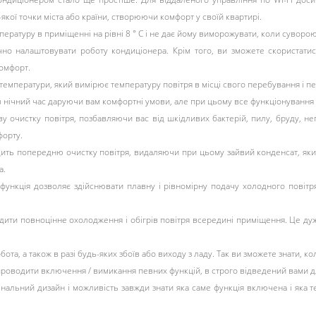
кої точки міста або країни, створюючи комфорт у своїй квартирі.
пературу в приміщенні на рівні 8 ° С і не дає йому виморожувати, коли суворо
чно налаштовувати роботу кондиціонера. Крім того, ви зможете скористати
комфорт.
ом температури, який вимірює температуру повітря в місці свого перебування і
нічний час даруючи вам комфортні умови, але при цьому все функціонування 
у очистку повітря, позбавляючи вас від шкідливих бактерій, пилу, бруду, не
орту.
водить попередню очистку повітря, видаляючи при цьому зайвий конденсат, яки
а.
функція дозволяє здійснювати плавну і рівномірну подачу холодного повітря
ти повноцінне охолодження і обігрів повітря всередині приміщення. Це дуже 
ота, а також в разі будь-яких збоїв або виходу з ладу. Так ви зможете знати, 
роводити включення / вимикання певних функцій, в строго відведений вами д
інальний дизайн і можливість завжди знати яка саме функція включена і яка 