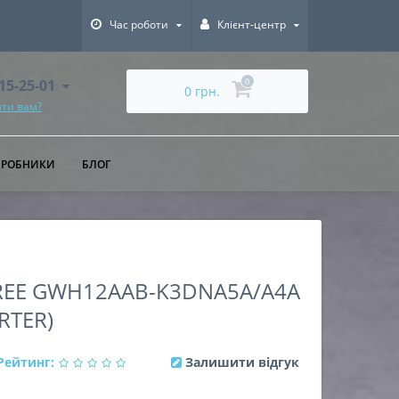
Час роботи
Клієнт-центр
615-25-01
0
0 грн.
ти вам?
ИРОБНИКИ
БЛОГ
EE GWH12AAB-K3DNA5A/A4A
ERTER)
Рейтинг:
Залишити відгук