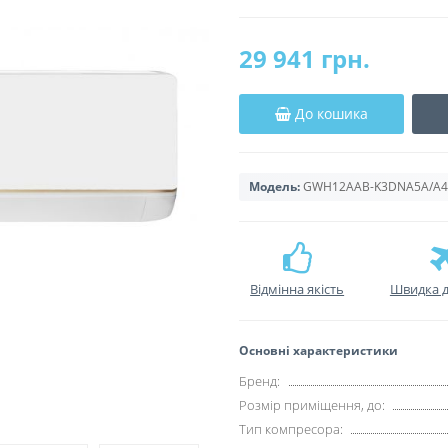
29 941 грн.
До кошика
Модель:
GWH12AAB-K3DNA5A/A4A 
Відмінна якість
Швидка д
Основні характеристики
Бренд:
Розмір приміщення, до:
Тип компресора: