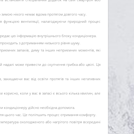
ю зимою нікого немає вдома протягом довгого часу.
ся функцією вентиляції, налагоджуючи природний процес
 передає цю інформацію внутрішнього блоку кондиціонера.
проходить з дотриманням низького рівня шуму.
приємних запахів, диму та інших неприємних моментів, які
й надалі може привести до скупчення грибка або цвілі. Ця
, захищаючи вас від освіти протягів та інших негативних
корисно, коли у вас в запасі є всього кілька хвилин, але
коли кондиціонеру дійсно необхідна допомога.
ля цього час. Це поліпшить процес отримання комфорту.
температура охолодженого або нагрітого повітря всередині