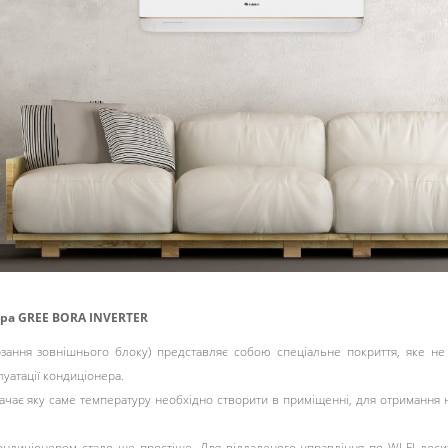
а GREE BORA INVERTER
рзання зовнішнього блоку) представляє собою спеціальне покриття, яке не
уатації кондиціонера.
ачає яку саме температуру необхідно створити в приміщенні, для отримання 
 кондиціонером стало ще простіше. Для віддаленого управління по WI-FI дос