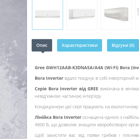
Опис
Характеристики
Відгуки (0)
Gree GWH12AAB-K3DNA5A/A4A (Wi-Fi) Bora (inv
Bora Inverter
вдало поєднує в собі інверторний к
Серія Bora Inverter від GREE
виконана в мінімал
невід'ємною частиною інтер'єру.
Кондиціонери цієї серії працюють на екологічном
Лінійка Bora Inverter
оснащена однією з найбіль
4800 В, що дозволяє знищити хвороботворні органі
Щоб захистити вас від появи грибків і плісня