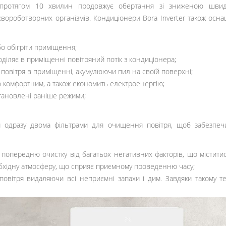
 протягом 10 хвилин продовжує обертання зі зниженою швид
вороботворних організмів. Кондиціонери Bora Inverter також оснащ
о обігріти приміщення;
діляє в приміщенні повітряний потік з кондиціонера;
 повітря в приміщенні, акумулюючи пил на своїй поверхні;
 комфортним, а також економить електроенергію;
становлені раніше режими;
 одразу двома фільтрами для очищення повітря, щоб забезпеч
опередню очистку від багатьох негативних факторів, що міститися в
еобхідну атмосферу, що сприяє приємному проведенню часу;
 повітря видаляючи всі неприємні запахи і дим. Завдяки такому 