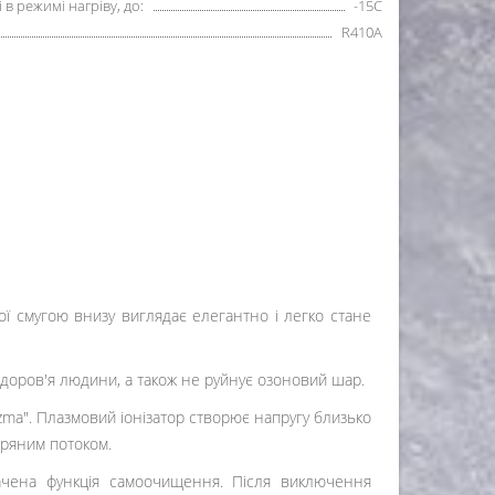
в режимі нагріву, до:
-15С
R410А
ої смугою внизу виглядає елегантно і легко стане
доров'я людини, а також не руйнує озоновий шар.
ma". Плазмовий іонізатор створює напругу близько
тряним потоком.
бачена функція самоочищення. Після виключення