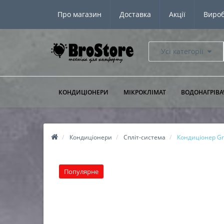
Про магазин
Доставка
Акції
Виро
Усі категорії
КОНДИЦІОНЕРИ
МІКРОКЛІМАТ
ВОДОНАГРІВА
Кондиціонери
Спліт-система
Кондиціонер Gr
Популярне