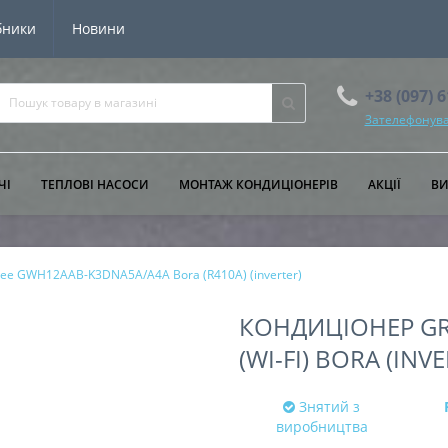
бники
Новини
+38 (097) 
Зателефонува
ЧІ
ТЕПЛОВІ НАСОСИ
МОНТАЖ КОНДИЦІОНЕРІВ
АКЦІЇ
В
ee GWH12AAB-K3DNA5A/A4A Bora (R410A) (inverter)
КОНДИЦІОНЕР GR
(WI-FI) BORA (INV
Знятий з
виробництва