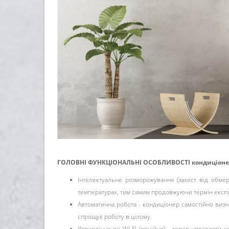
ГОЛОВНІ ФУНКЦІОНАЛЬНІ ОСОБЛИВОСТІ кондиціонер
Інтелектуальне розморожування (захист від обме
температурах, тим самим продовжуючи термін експл
Автоматична робота - кондиціонер самостійно визн
спрощує роботу в цілому.
Управління по WI-FI (опційно) - тепер управляти