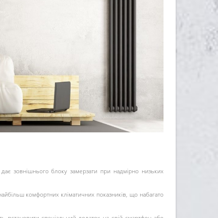
 дає зовнішнього блоку замерзати при надмірно низьких
найбільш комфортних кліматичних показників, що набагато
ить встановити спеціальний додаток на свій смартфон або