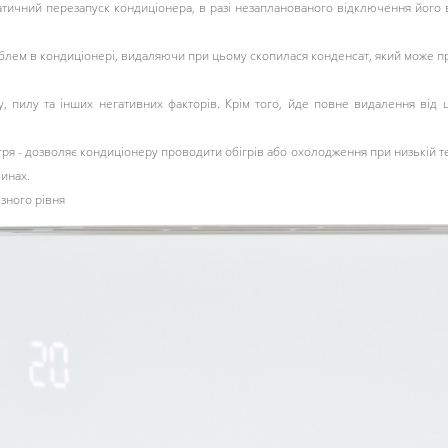
атичний перезапуск кондиціонера, в разі незапланованого відключення його 
лем в кондиціонері, видаляючи при цьому скопилася конденсат, який може пр
, пилу та інших негативних факторів. Крім того, йде повне видалення від ц
ря - дозволяє кондиціонеру проводити обігрів або охолодження при низькій т
инах.
ізного рівня