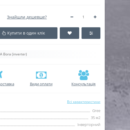
Знайшли дешевше?
Купити в один клік
Bora (inverter)
оставка
Види оплати
Консультація
Всі характеристики
Gree
35 м2
Інверторний