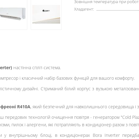
Зовнішня температура при роботі 
Хладагент:
erter)
настінна спліт-система.
омпресор і класичний набір базових функцій для вашого комфорту.
істичному дизайні. Стриманий білий корпус з вузькою металізован
у
фреоні R410A
, який безпечний для навколишнього середовища і з
ш передових технологій очищення повітря - генератором "Cold Plaz
зми, пилок і алергени, які потрапляють в кондиціонер разом з пові
ви у внутрішньому блоці, в кондиціонерах Bora Inverter перед