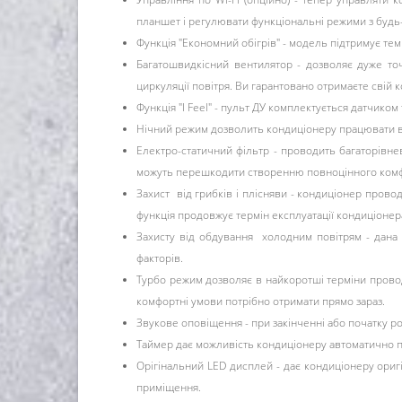
планшет і регулювати функціональні режими з будь-я
Функція "Економний обігрів" - модель підтримує тем
Багатошвидкісний вентилятор - дозволяє дуже то
циркуляції повітря. Ви гарантовано отримаєте свій 
Функція "I Feel" - пульт ДУ комплектується датчик
Нічний режим дозволить кондиціонеру працювати в 
Електро-статичний фільтр - проводить багаторівнев
можуть перешкодити створенню повноцінного комф
Захист від грибків і плісняви ​​- кондиціонер про
функція продовжує термін експлуатації кондиціонер
Захисту від обдування холодним повітрям - дана 
факторів.
Турбо режим дозволяє в найкоротші терміни проводи
комфортні умови потрібно отримати прямо зараз.
Звукове оповіщення - при закінченні або початку роб
Таймер дає можливість кондиціонеру автоматично п
Орігінальний LED дисплей - дає кондиціонеру ориг
приміщення.