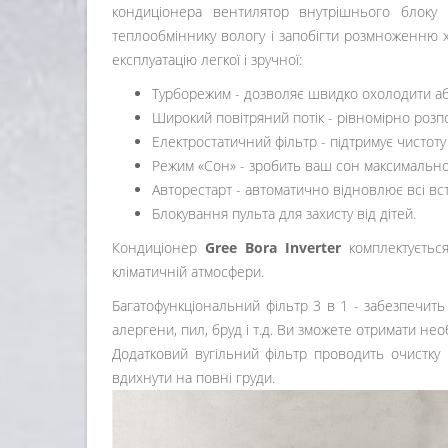
кондиціонера вентилятор внутрішнього блоку
теплообміннику вологу і запобігти розмноженню х
експлуатацію легкої і зручної:
Турборежим - дозволяє швидко охолодити аб
Широкий повітряний потік - рівномірно розпо
Електростатичний фільтр - підтримує чистоту
Режим «Сон» - зробить ваш сон максимально
Авторестарт - автоматично відновлює всі в
Блокування пульта для захисту від дітей.
Кондиціонер
Gree Bora Inverter
комплектується
кліматичній атмосфери.
Багатофункціональний фільтр 3 в 1 - забезпечить п
алергени, пил, бруд і т.д. Ви зможете отримати н
Додатковий вугільний фільтр проводить очистку
вдихнути на повні груди.