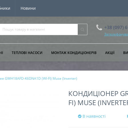
бники
Новини
+38 (097) 
Зателефонува
ЧІ
ТЕПЛОВІ НАСОСИ
МОНТАЖ КОНДИЦІОНЕРІВ
АКЦІЇ
В
ee GWH18AFD-K6DNA1D (WI-FI) Muse (Inverter)
КОНДИЦІОНЕР GR
FI) MUSE (INVERTE
В наявності