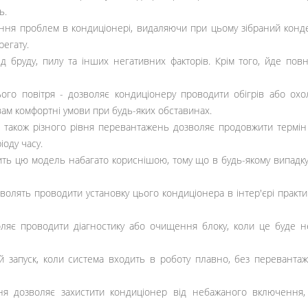
ь.
ння проблем в кондиціонері, видаляючи при цьому зібраний конде
регату.
 бруду, пилу та інших негативних факторів. Крім того, йде повне
ого повітря - дозволяє кондиціонеру проводити обігрів або охо
ам комфортні умови при будь-яких обставинах.
а також різного рівня перевантажень дозволяє продовжити термін
оду часу.
ить цю модель набагато кориснішою, тому що в будь-якому випадку 
волять проводити установку цього кондиціонера в інтер'єрі практ
ляє проводити діагностику або очищення блоку, коли це буде не
й запуск, коли система входить в роботу плавно, без переванта
ня дозволяє захистити кондиціонер від небажаного включення,