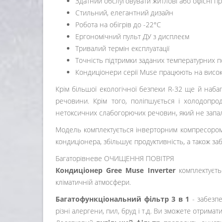
Здатний обслуговувати житлові або офісні 
Стильний, елегантний дизайн
Робота на обігрів до -22°С
Ергономічний пульт ДУ з дисплеєм
Тривалий термін експлуатації
Точність підтримки заданих температурних п
Кондиціонери серії Muse працюють на висок
Крім більшої екологічної безпеки R-32 ще й набаг
речовини. Крім того, поліпшується і холодопр
нетоксичних слабогорючих речовин, який не запа
Модель комплектується інверторним компресором, 
кондиціонера, збільшує продуктивність, а також з
Багаторівневе ОЧИЩЕННЯ ПОВІТРЯ
Кондиціонер Gree Muse Inverter
комплектуєт
кліматичній атмосфери.
Багатофункціональний фільтр 3 в 1
- забезпе
різні алергени, пил, бруд і т.д. Ви зможете отри