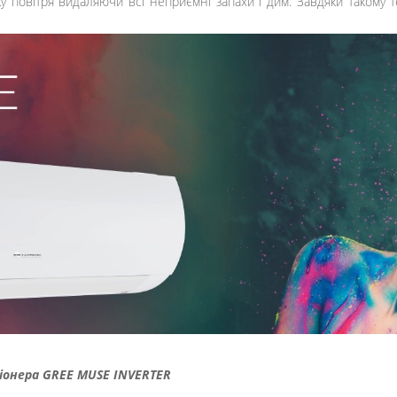
 повітря видаляючи всі неприємні запахи і дим. Завдяки такому
онера GREE MUSE INVERTER