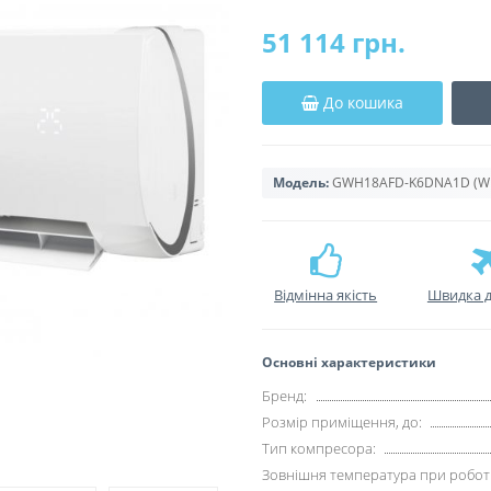
51 114 грн.
До кошика
Модель:
GWH18AFD-K6DNA1D (WI-F
Відмінна якість
Швидка д
Основні характеристики
Бренд:
Розмір приміщення, до:
Тип компресора:
Зовнішня температура при роботі 