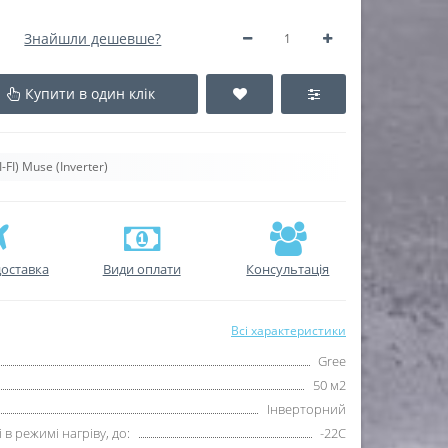
Знайшли дешевше?
Купити в один клік
I) Muse (Inverter)
оставка
Види оплати
Консультація
Всі характеристики
Gree
50 м2
Інверторний
в режимі нагріву, до:
-22С