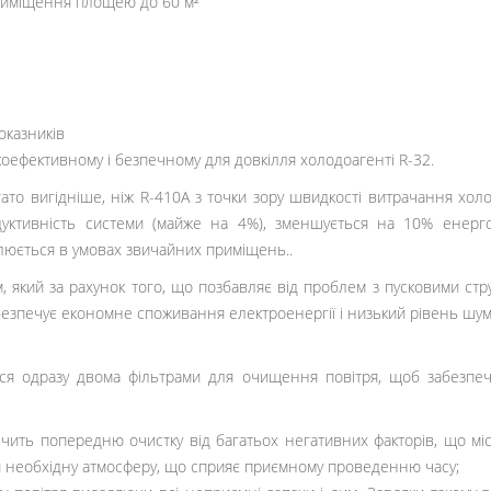
приміщення площею до 60 м²
оказників
оефективному і безпечному для довкілля холодоагенті R-32.
ато вигідніше, ніж R-410A з точки зору швидкості витрачання холодо
одуктивність системи (майже на 4%), зменшується на 10% енер
люється в умовах звичайних приміщень..
який за рахунок того, що позбавляє від проблем з пусковими стр
абезпечує економне споживання електроенергії і низький рівень шум
ься одразу двома фільтрами для очищення повітря, щоб забезпе
чить попередню очистку від багатьох негативних факторів, що місти
мати необхідну атмосферу, що сприяє приємному проведенню часу;