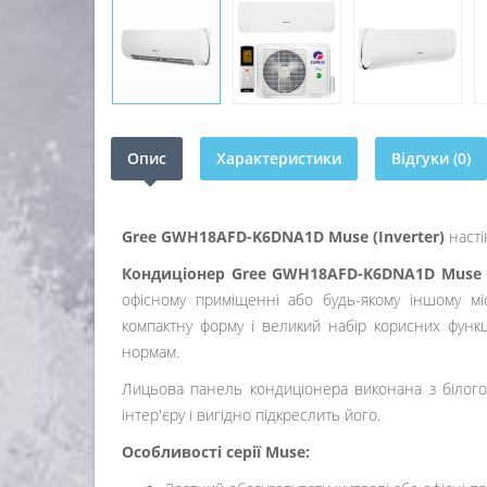
Опис
Характеристики
Відгуки (0)
Gree GWH18AFD-K6DNA1D
Muse (Inverter)
​​ нас
Кондиціонер Gree GWH18AFD-K6DNA1D
Muse 
офісному приміщенні або будь-якому іншому міс
компактну форму і великий набір корисних функ
нормам.
Лицьова панель кондиціонера виконана з білого 
інтер'єру і вигідно підкреслить його.
Особливості серії Muse: