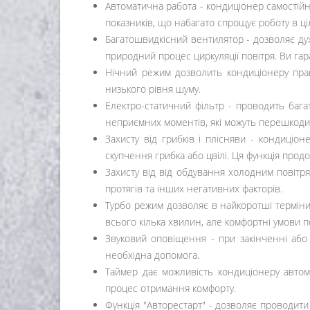
Автоматична работа - кондиціонер самостій
показників, що набагато спрощує роботу в ці
Багатошвидкісний вентилятор - дозволяє ду
природний процес циркуляції повітря. Ви га
Нічний режим дозволить кондиціонеру пра
низького рівня шуму.
Електро-статичний фільтр - проводить багат
неприємних моментів, які можуть перешкод
Захисту від грибків і плісняви ​​- кондиц
скупчення грибка або цвілі. Ця функція продо
Захисту від від обдування холодним повітр
протягів та інших негативних факторів.
Турбо режим дозволяє в найкоротші терміни
всього кілька хвилин, але комфортні умови п
Звуковий оповіщення - при закінченні або 
необхідна допомога.
Таймер дає можливість кондиціонеру авто
процес отримання комфорту.
Функція "Авторестарт" - дозволяє проводит