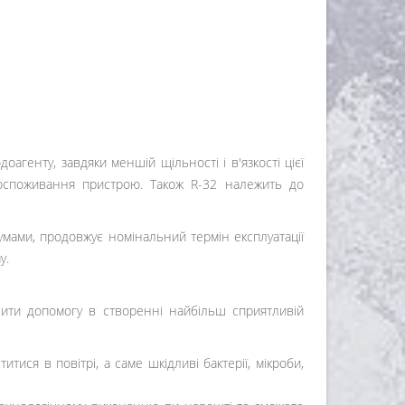
агенту, завдяки меншій щільності і в'язкості цієї
госпоживання пристрою. Також R-32 належить до
умами, продовжує номінальний термін експлуатації
у.
чити допомогу в створенні найбільш сприятливій
тися в повітрі, а саме шкідливі бактерії, мікроби,