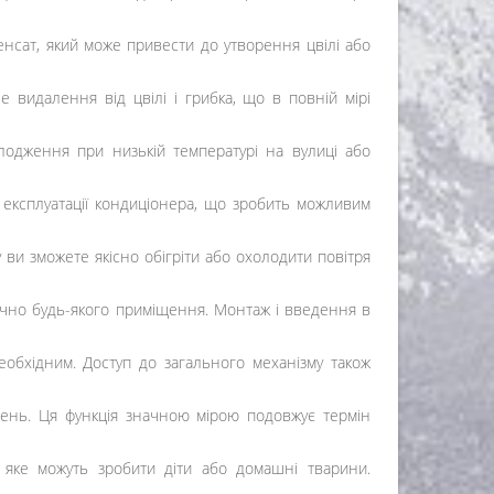
нсат, який може привести до утворення цвілі або
 видалення від цвілі і грибка, що в повній мірі
лодження при низькій температурі на вулиці або
 експлуатації кондиціонера, що зробить можливим
ви зможете якісно обігріти або охолодити повітря
ично будь-якого приміщення. Монтаж і введення в
обхідним. Доступ до загального механізму також
жень. Ця функція значною мірою подовжує термін
 яке можуть зробити діти або домашні тварини.