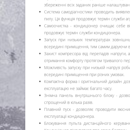
збереженні всіх заданих раніше налаштуван
Система самодіагностики проводить виявле
пилу. Ця функція продовжує термін служби аг
Самоочистка - кондиціонер очищає себе від
продовжує термін служби кондиціонера.
Запуск при низьких температурах зовнішнь
всередині приміщення, тим самим даруючи в
Захист компресора від перепадів напруги, 
отримання комфорту протягом тривалого пері
Можливість запуску при низькій напрузі роб
всередині приміщення при різних умовах.
Компактна форма і оригінальний дизайн доз
експлуатацію не займає багато часу.
Знімна панель внутрішнього блоку - дозво
спрощений в кілька разів.
Плавний пуск - дозволяє проводити якісни
експлуатації кондиціонера.
Блокування пульта дистанційного керуван