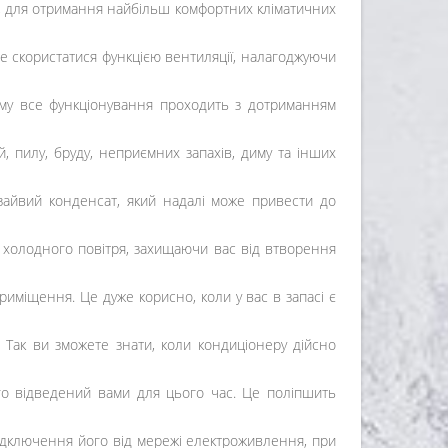
і, для отримання найбільш комфортних кліматичних
е скористатися функцією вентиляції, налагоджуючи
му все функціонування проходить з дотриманням
, пилу, бруду, неприємних запахів, диму та інших
 зайвий конденсат, який надалі може привести до
у холодного повітря, захищаючи вас від втворення
иміщення. Це дуже корисно, коли у вас в запасі є
. Так ви зможете знати, коли кондиціонеру дійсно
го відведений вами для цього час. Це поліпшить
відключення його від мережі електроживлення, при