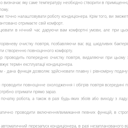
но визначає яку саме температуру необхідно створити в приміщенн
лому.
же точно налаштовувати роботу кондиціонера. Крім того, ви зможет
рантовано отримаєте свій комфорт.
цювати в нічний час даруючи вам комфортні умови, але при цьо
орівневу очистку повітря, позбавляючи вас від шкідливих бактерій
ити створенню повноцінного комфорту.
іонер проводить попередню очистку повітря, видаляючи при цьому
вжує термін експлуатації кондиціонера.
ям - дана функція дозволяє здійснювати плавну і рівномірну подач
 проводити повноцінне охолодження і обігрів повітря всередині пр
отрібно отримати прямо зараз.
початку робота, а також в разі будь-яких збоїв або виходу з ладу
матично проводити включення/вимикання певних функцій, в стро
и автоматичний перезапуск кондиціонера, в разі незапланованого 