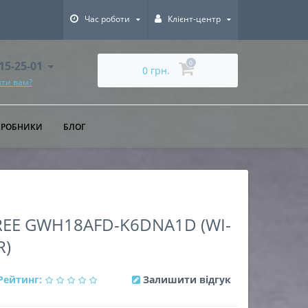
Час роботи
Клієнт-центр
615-25-01
0
0 грн.
ти вам?
ИРОБНИКИ
БЛОГ
EE GWH18AFD-K6DNA1D (WI-
R)
Рейтинг:
Залишити відгук