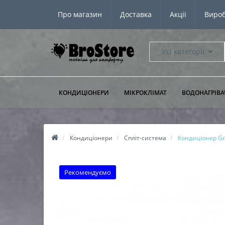
Про магазин
Доставка
Акції
Виро
Усі категорії
КОНДИЦІОНЕРИ
МІКРОКЛІМАТ
ВОДОНАГРІВА
Кондиціонери
Спліт-система
Кондиціонер Gr
Рекомендуємо