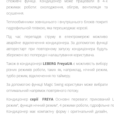
споживчі функції. Кондиціонер може працювати в 4-х
режимах роботи: охолодження, обігрів, вентиляція та
осушення.
Теплообмінники зовнішнього і внутрішнього блоків покриті
гидрофильной плівкою, яка перешкоджає корозії.
Під час перепадів струму в електромережі можливо
аварійне відключення кондиціонера. За допомогою функції
авторестарт при повторному запуску кондиціонера будуть
збережені всі попередні налаштування користувача.
Також в кондиціонері
LEBERG FreyaUA
є можливість вибору
різних режимів роботи, таких як, наприклад, нічний режим,
турбо режим, відключення по таймеру.
За допомогою функції Magic Swing користувач може вибрати
оптимальний напрямок повітряного потоку.
Кондиціонер
серії FREYA
Основні переваги: прихований LED
режим", функція нічний режим", 4 режими роботи, гідрофільне пок
Кондиціонер має компактну форму і оригінальний дизайн,