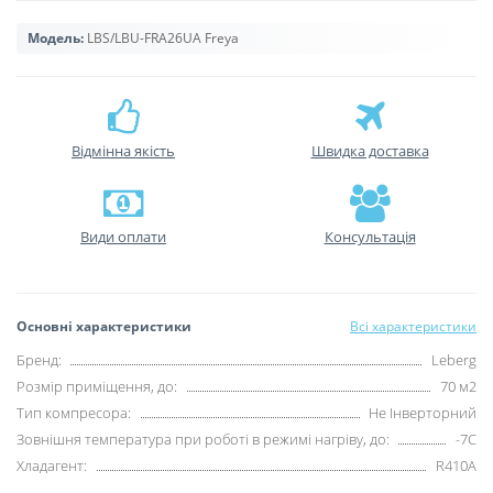
Модель:
LBS/LBU-FRA26UA Freya
Відмінна якість
Швидка доставка
Види оплати
Консультація
Основні характеристики
Всі характеристики
Бренд:
Leberg
Розмір приміщення, до:
70 м2
Тип компресора:
Не Інверторний
Зовнішня температура при роботі в режимі нагріву, до:
-7С
Хладагент:
R410А