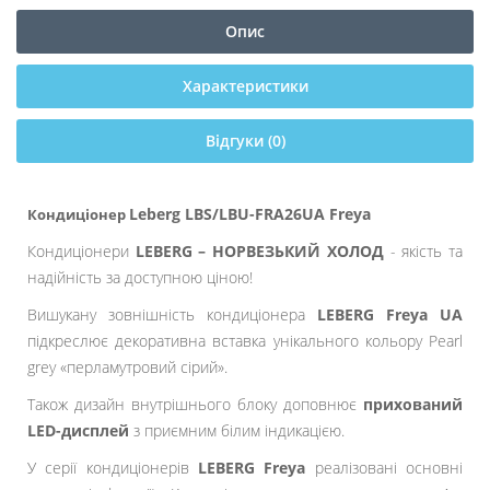
Опис
Характеристики
Відгуки (0)
Leberg LBS/LBU-FRA26UA Freya
Кондиціонер
Кондиціонери
LEBERG – НОРВЕЗЬКИЙ ХОЛОД
- якість та
надійність за доступною ціною!
Вишукану зовнішність кондиціонера
LEBERG Freya UA
підкреслює декоративна вставка унікального кольору Pearl
grey «перламутровий сірий».
Також дизайн внутрішнього блоку доповнює
прихований
LED-дисплей
з приємним білим індикацією.
У серії кондиціонерів
LEBERG Freya
реалізовані основні