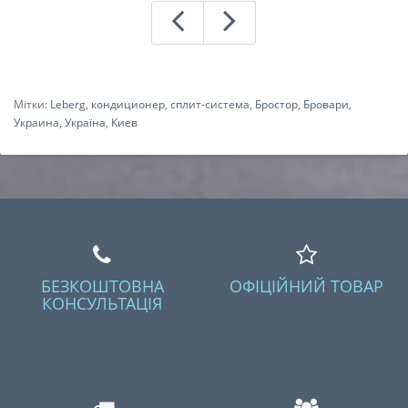
Мітки:
Leberg
,
кондиционер
,
сплит-система
,
Бростор
,
Бровари
,
Украина
,
Україна
,
Киев
БЕЗКОШТОВНА
ОФІЦІЙНИЙ ТОВАР
КОНСУЛЬТАЦІЯ