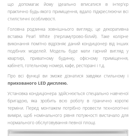
що допомагає йому ідеально вписатися в інтер'єр
практично будь-якого приміщення, вдало підкреслюючи всі
стилістичні особливості.
Головна родзинка зовнішнього вигляду, це декоративна
вставка Pearl White (перламутрово-білий). Таке колірне
виконання помітно відрізняє даний кондиціонер від інших
подібних моделей. Модель буде мати гарний вигляд у
квартирі, приватному будинку, офісному приміщення,
кабінеті, готельному номері, кафе, ресторані і т.д.
Про всі функції ви зможе дізнатися завдяки стильному і
прихованого LED дисплею.
Установка кондиціонера здійснюється спеціально навченої
бригадою, яка зробить всю роботу в гранично короткі
терміни. Перед монтажем потрібно провести технологічні
виміри, щоб номінального рівня потужності вистачало для
нормального обслуговування певної площі.