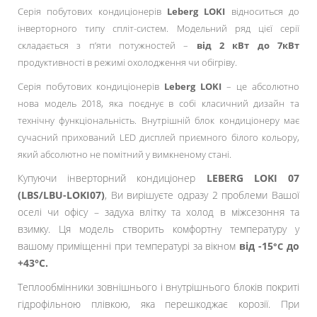
Серія побутових кондиціонерів
Leberg LOKI
відноситься до
інверторного типу спліт-систем. Модельний ряд цієї серії
складається з п’яти потужностей –
від 2 кВт до 7кВт
продуктивності в режимі охолодження чи обігріву.
Серія побутових кондиціонерів
Leberg LOKI
– це абсолютно
нова модель 2018, яка поєднує в собі класичний дизайн та
технічну функціональність. Внутрішній блок кондиціонеру має
сучасний прихований LED дисплей приємного білого кольору,
який абсолютно не помітний у вимкненому стані.
Купуючи інверторний кондиціонер
LEBERG LOKI 07
(LBS/LBU-LOKI07)
, Ви вирішуєте одразу 2 проблеми Вашої
оселі чи офісу – задуха влітку та холод в міжсезоння та
взимку. Ця модель створить комфортну температуру у
вашому приміщенні при температурі за вікном
від -15
до
°С
+43°С.
Теплообмінники зовнішнього і внутрішнього блоків покриті
гідрофільною плівкою, яка перешкоджає корозії. При