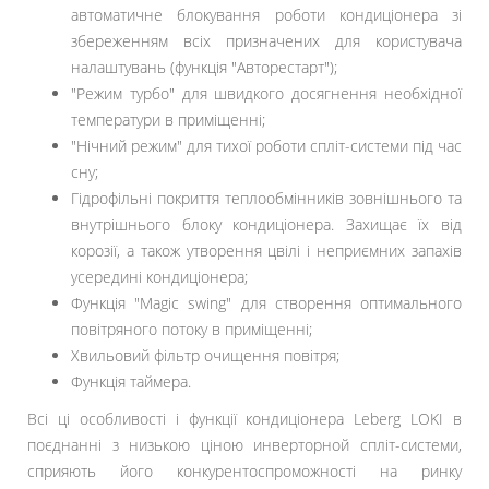
автоматичне блокування роботи кондиціонера зі
збереженням всіх призначених для користувача
налаштувань (функція "Авторестарт");
"Режим турбо" для швидкого досягнення необхідної
температури в приміщенні;
"Нічний режим" для тихої роботи спліт-системи під час
сну;
Гідрофільні покриття теплообмінників зовнішнього та
внутрішнього блоку кондиціонера. Захищає їх від
корозії, а також утворення цвілі і неприємних запахів
усередині кондиціонера;
Функція "Magic swing" для створення оптимального
повітряного потоку в приміщенні;
Хвильовий фільтр очищення повітря;
Функція таймера.
Всі ці особливості і функції кондиціонера Leberg LOKI в
поєднанні з низькою ціною инверторной спліт-системи,
сприяють його конкурентоспроможності на ринку