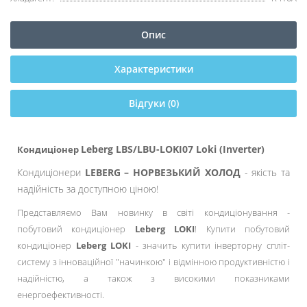
Опис
Характеристики
Відгуки (0)
Leberg LBS/LBU-LOKI07 Loki (Inverter)
Кондиціонер
Кондиціонери
LEBERG – НОРВЕЗЬКИЙ ХОЛОД
- якість та
надійність за доступною ціною!
Представляємо Вам новинку в світі кондиціонування -
побутовий кондиціонер
Leberg LOKI
! Купити побутовий
кондиціонер
Leberg LOKI
- значить купити інверторну спліт-
систему з інноваційної "начинкою" і відмінною продуктивністю і
надійністю, а також з високими показниками
енергоефективності.