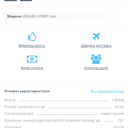
Модель:
LBS/LBU-LOKI07 Loki
Відмінна якість
Швидка доставка
Види оплати
Консультація
Основні характеристики
Всі характеристики
Бренд:
Leberg
Розмір приміщення, до:
20 м2
Тип компресора:
Інверторний
Зовнішня температура при роботі в режимі нагріву, до:
-15С
Хладагент:
R410А