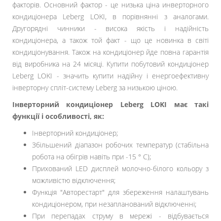
факторів. Основний фактор - це низька ціна инверторного
кондиціонера Leberg LOKI, в порівнянні з аналогами.
Другорядні чинники - висока якість і надійність
кондиціонера, а також той факт - що це новинка в світі
кондиціонування. Також на кондиціонер йде повна гарантія
від виробника на 24 місяці. Купити побутовий кондиціонер
Leberg LOKI - значить купити надійну і енергоефективну
інверторну спліт-систему Leberg за низькою ціною.
Інверторний кондиціонер Leberg LOKI має такі
функції і особливості, як:
Інверторний кондиціонер;
Збільшений діапазон робочих температур (стабільна
робота на обігрів навіть при -15 ° С);
Прихований LED дисплей молочно-білого кольору з
можливістю відключення;
Функція "Авторестарт" для збереження налаштувань
кондиціонером, при незапланований відключенні;
При перепадах струму в мережі - відбувається