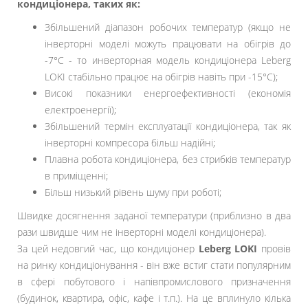
кондиціонера, таких як:
Збільшений діапазон робочих температур (якщо не
інверторні моделі можуть працювати на обігрів до
-7°С - то инверторная модель кондиціонера Leberg
LOKI стабільно працює на обігрів навіть при -15°С);
Високі показники енергоефективності (економія
електроенергії);
Збільшений термін експлуатації кондиціонера, так як
інверторні компресора більш надійні;
Плавна робота кондиціонера, без стрибків температур
в приміщенні;
Більш низький рівень шуму при роботі;
Швидке досягнення заданої температури (приблизно в два
рази швидше чим не інверторні моделі кондиціонера).
За цей недовгий час, що кондиціонер
Leberg LOKI
провів
на ринку кондиціонування - він вже встиг стати популярним
в сфері побутового і напівпромислового призначення
(будинок, квартира, офіс, кафе і т.п.). На це вплинуло кілька