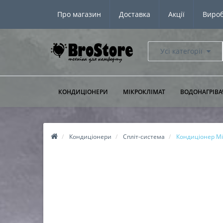
Про магазин
Доставка
Акції
Виро
Усі категорії
КОНДИЦІОНЕРИ
МІКРОКЛІМАТ
ВОДОНАГРІВА
Кондиціонери
Спліт-система
Кондиціонер Mi