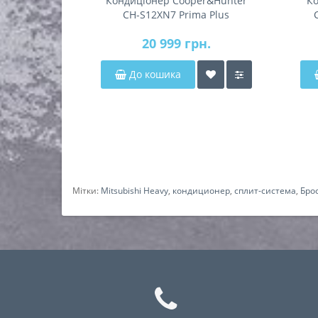
Кондиціонер Cooper&Hunter
Ко
CH-S12XN7 Prima Plus
20 999 грн.
До кошика
Мітки:
Mitsubishi Heavy
,
кондиционер
,
сплит-система
,
Бро