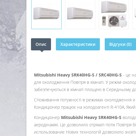
Опис
Характеристики
Відгуки (0)
Mitsubishi Heavy SRK40HG-S / SRC40HG-S
- це на
для охолодження Повітря в кімнаті. У режімі охолод
забезпечуються в кімнаті площею в Середньому до
Споживання потужності в режимах охолодження и об
Кондиціонер працює на холодоагенті R-410A, Який
Кондиціонер
Mitsubishi Heavy SRK40HG-S
володіє
аеродінамікі. Це дозволило отріматі потік Повітр
использование Нових технологій дозволило знізіті