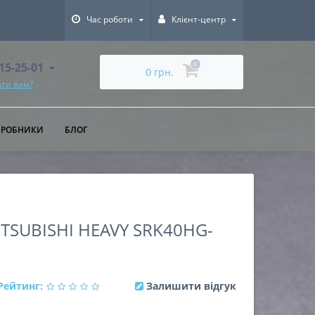
Час роботи
Клієнт-центр
615-25-01
0
0 грн.
ти вам?
ИРОБНИКИ
БЛОГ
SUBISHI HEAVY SRK40HG-
Рейтинг:
Залишити відгук