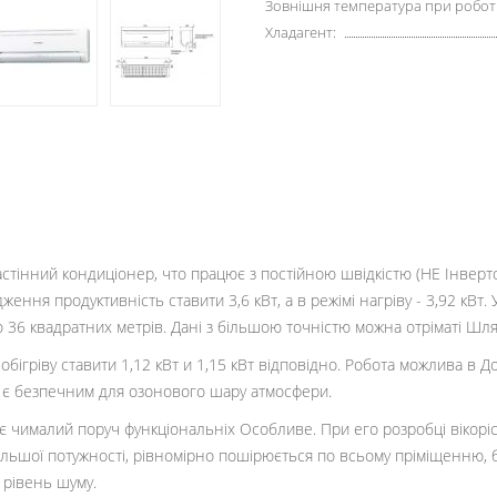
Зовнішня температура при роботі 
Хладагент:
стінний кондиціонер, что працює з постійною швідкістю (НЕ Інвертор)
ження продуктивність ставити 3,6 кВт, а в режімі нагріву - 3,92 кВт.
 36 квадратних метрів. Дані з більшою точністю можна отріматі Шл
ігріву ставити 1,12 кВт и 1,15 кВт відповідно. Робота можлива в 
 є безпечним для озонового шару атмосфери.
 чималий поруч функціональніх Особливе. При его розробці вікоріст
я більшої потужності, рівномірно пошірюється по всьому пріміщенню
 рівень шуму.