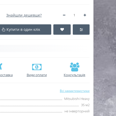
Знайшли дешевше?
Купити в один клік
оставка
Види оплати
Консультація
Всі характеристики
Mitsubishi Heavy
35 м2
не інверторний