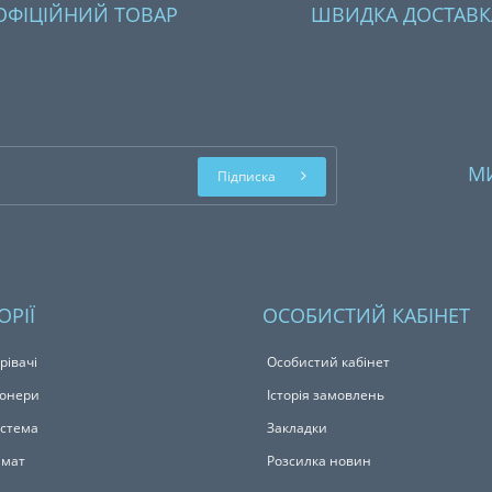
ОФІЦІЙНИЙ ТОВАР
ШВИДКА ДОСТАВК
М
Підписка
ОРІЇ
ОСОБИСТИЙ КАБІНЕТ
рівачі
Особистий кабінет
іонери
Історія замовлень
истема
Закладки
імат
Розсилка новин