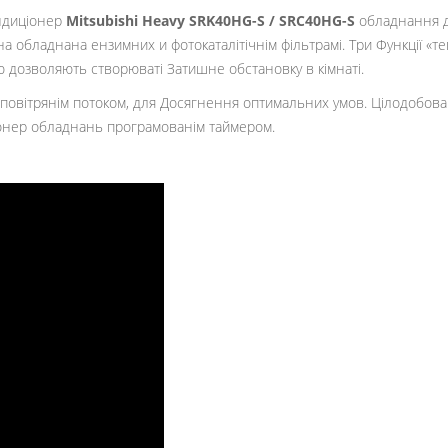
ндиціонер
Mitsubishi Heavy SRK40HG-S / SRC40HG-S
обладнання да
на обладнана ензимних и фотокаталітічнім фільтрамі. Три Функції «т
 дозволяють створюваті Затишне обстановку в кімнаті.
и повітрянім потоком, для Досягнення оптимальних умов. Цілодобова 
іонер обладнань програмованім таймером.