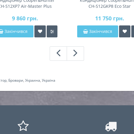
ндиціонер Cooper&Hunter
Кондиціонер Cooper&Hun
CH-S12XP7 Air-Master Plus
CH-S12GKP8 Eco Star
9 860 грн.
11 750 грн.
Закінчився
Закінчився
стор
,
Бровари
,
Украина
,
Україна