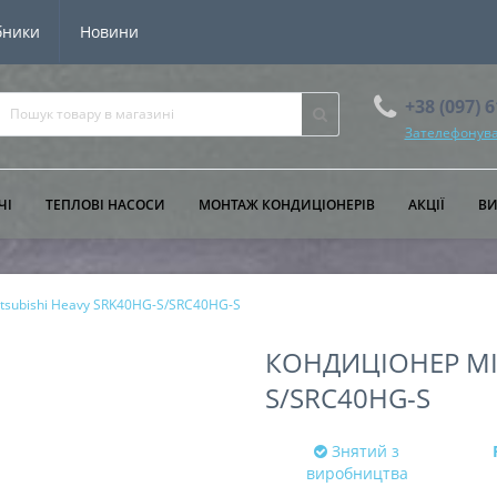
бники
Новини
+38 (097) 
Зателефонува
ЧІ
ТЕПЛОВІ НАСОСИ
МОНТАЖ КОНДИЦІОНЕРІВ
АКЦІЇ
В
tsubishi Heavy SRK40HG-S/SRC40HG-S
КОНДИЦІОНЕР MIT
S/SRC40HG-S
Знятий з
виробництва