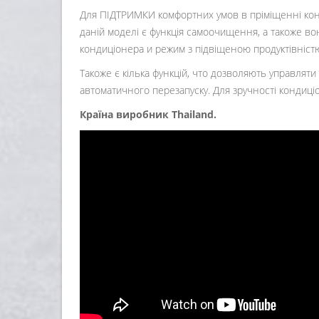
Для ПІДТРИМКИ комфортних умов в пріміщенні ко
даній моделі є функція самоочищення, а такоже во
кондиціонера и режим з підвіщеною продуктівністю
Такоже є кілька функцій, что дозволяють управлят
автоматичного перезапуску. Для зручності кондиц
Країна виробник Thailand.