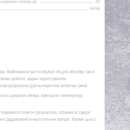
в режимі нагріву, до:
-5С
R410А
, Який можна застосовуваті як для обігріву, так и
 Умови роботи, задані користувачем,
яхом розрахунку для конкретних робочих умов.
Досить широких межах зовнішніх температур.
овуваліся Новітні результати, отрімані в сфере
, без Додатковий енергетичних витрат. Кроме цього