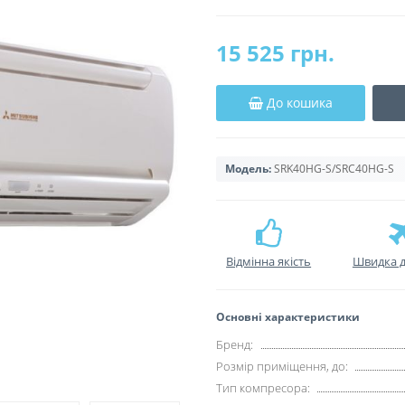
15 525 грн.
До кошика
Модель:
SRK40HG-S/SRC40HG-S
Відмінна якість
Швидка д
Основні характеристики
Бренд:
Розмір приміщення, до:
Тип компресора: