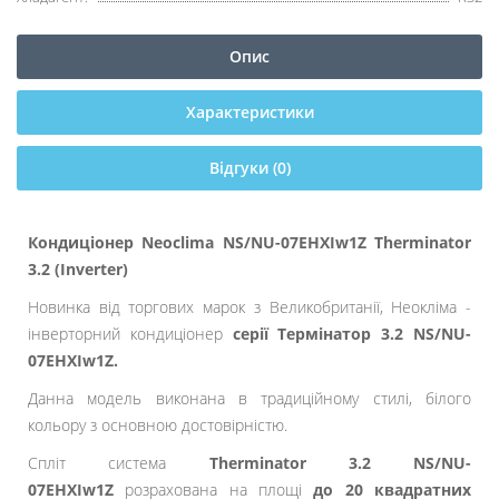
Опис
Характеристики
Відгуки (0)
Кондиціонер Neoclima NS/NU-07EHXIw1Z Therminator
3.2 (Inverter)
Новинка від торгових марок з Великобританії, Неокліма -
інверторний кондиціонер
серії Термінатор 3.2 NS/NU-
07EHXIw1Z.
Данна модель виконана в традиційному стилі, білого
кольору з основною достовірністю.
Спліт система
Therminator 3.2 NS/NU-
07EHXIw1Z
розрахована на площі
до 20 квадратних