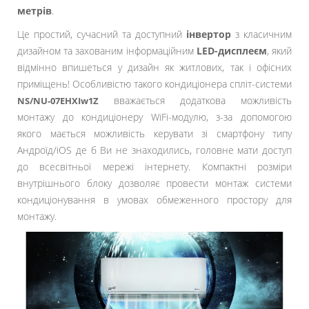
метрів
.
Це простий, сучасний та доступний
інвертор
з класичним
дизайном та захованим інформаційним
LED-дисплеєм
, який
відмінно впишеться у дизайн як житлових, так і офісних
приміщень! Особливістю такого кондиціонера спліт-системи
вважається додаткова можливість
NS/NU-07EHXIw1Z
монтажу до кондиціонеру WiFi-модулю, з-за допомогою
якого мається можливість керувати зі смартфону типу
Андроїд/іOS де б Ви не знаходились, головне мати доступ
до всесвітньої мережі інтернету. Компактні розміри
внутрішнього блоку дозволяє провести монтаж системи
кондиціонування в умовах обмеженного простору для
монтажу.