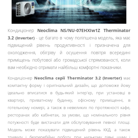
Кондиціонер
Neoclima NS/NU-07EHXIw1Z Therminator
3.2
- це багато в чому поліпшена модель, яка має
(Inverter)
підвищений рівень продуктивності і призначена для
охолодження, обігріву й осушення повітря всередині
приміщень побутової або громадської спрямованості, коли
вам необхідно отримати найбільш комфортні показники.
Кондиціонер
Neoclima серії Therminator 3.2
(Inverter)
має
компактну форму і оригінальний дизайн, що допоможе йому
ідеально вписатися в будь-який інтер'єр, при установці в
квартирі, приватному будинку, офісному приміщенні, в
готельному номері, а також в невеликих по протяжності кафе,
ресторанах або кабінетах, за умови, що номінального рівня
потужності буде вистачати для обслуговування певної площі.
Модель може показувати підвищений рівень ККД, а також
тривалу і безперебійну роботу при низькому рівні шуму і