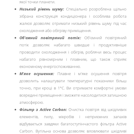
якої точки планети.
Низький рівень шуму:
Спеціально розроблена щільно
зібрана конструкція кондиціонера і особлива робота
жалюзі дозволяє отримати низький рівень шуму під час
охолодження або обігріву приміщення.
Об'ємний повітряний потік:
Об'ємний повітряний
потік дозволяє набагато швидше і продуктивніше
проводити охолодження і обігрів, роблячи весь процес
набагато рівномірним і плавним, що також сприяє
економному енергоспоживанню.
М'яке осушення:
Плавне і м'яке осушення повітря
дозволить налаштувати температурні показники більш
точно, при кроці в 1°С. Ви отримаєте комфортні умови
всередині приміщення і зможете насолодитися затишною
атмосферою.
Фільтр з Active Carbon:
Очистка повітря від шкідливих
елементів, пилу, мікробів і неприємних запахів
відбувається завдяки багатоступінчастого фільтра Active
Carbon. Вугільна основа дозволяє вловлювати шкідливі