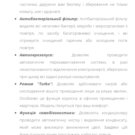
частинки, даруючи вам безпеку і збереження не тільки
клімату, але і здоров'я.
Антибактеріальний фільтр:
Антібактеріальний фільтр
видаляє всі негативні бактерії, мікроби і мікроорганізми з
повітря, по засобу багаторівневої очищення, і ви
отримуєте очищений гарячим або холодним потік
повітря.
Автоперезапуск:
Дозволяє проводити
автоматичне перезавантаження системи, в разі
незапланованого відключення електроенергії, зберігаючи
при цьому всі задані раніше налаштування.
Режим "Turbo":
Дозволяє здійснювати нагрів або
охолодження всього приміщення лише за кілька хвилин.
Особливо ця функція корисна в офісних приміщеннях і
квартирах. Модель піклується про ваш комфорт.
Функція самодіагностики:
Дозволить кондиціонеру
проводити автоматичну чистку і видалення конденсату,
який може викликати виникнення цвілі. Завдяки цій
функції кондиціонер прослужить набагато довше.