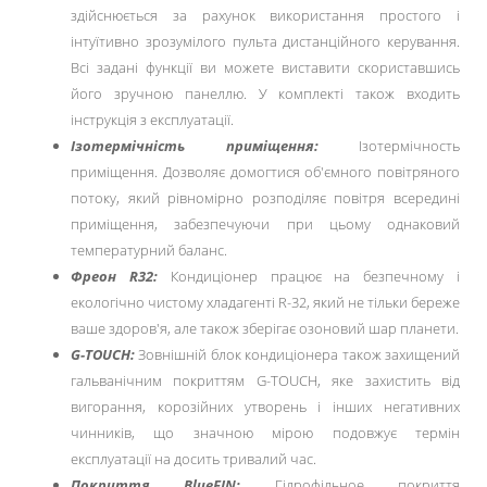
здійснюється за рахунок використання простого і
інтуїтивно зрозумілого пульта дистанційного керування.
Всі задані функції ви можете виставити скориставшись
його зручною панеллю. У комплекті також входить
інструкція з експлуатації.
Ізотермічність приміщення:
Ізотермічность
приміщення. Дозволяє домогтися об'ємного повітряного
потоку, який рівномірно розподіляє повітря всередині
приміщення, забезпечуючи при цьому однаковий
температурний баланс.
Фреон R32:
Кондиціонер працює на безпечному і
екологічно чистому хладагенті R-32, який не тільки береже
ваше здоров'я, але також зберігає озоновий шар планети.
G-TOUCH:
Зовнішній блок кондиціонера також захищений
гальванічним покриттям G-TOUCH, яке захистить від
вигорання, корозійних утворень і інших негативних
чинників, що значною мірою подовжує термін
експлуатації на досить тривалий час.
Покриття BlueFIN:
Гідрофільное покриття