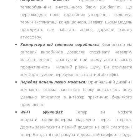
теплообмінника внутрішнього блоку (GoldenFin), що
перешкоджає появі корозійних утворень і подовжує
термін експлуатації кондиціонера. Завдяки цьому модель
прослужить вам набагато довше, даруючи бажану
атмосферу.
Компресори від світових виробників:
Компрессор від
світових виробників дозволяє споживати невелику
кількість енергії, гарантуючи при цьому досить високу
продуктивність і низький рівень шуму. Ви отримаєте
комфортні умови перебування в квартирі або офісі.
Передня панель легко миється:
Оригінальний дизайн і
компактна форма настінного блоку дозволяють йому
ідеально вписатися в інтер'єр практично будь-якого
приміщення.
Wi-FI (функція):
Тепер ви можете
керувати кондиціонером віддалено через Інтернет.
Досить завантажити певний додаток на свій смартфон і
тепер Ви здатні програмувати домашній комфорт з будь-