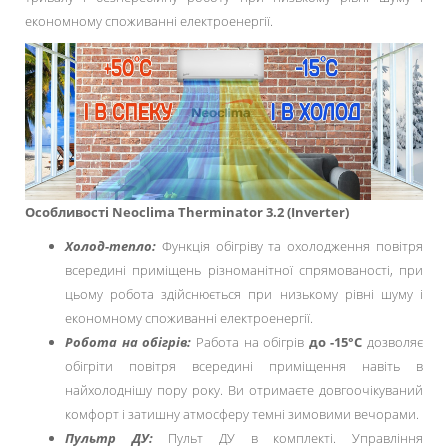
економному споживанні електроенергії.
Особливості
Neoclima Therminator 3.2
(Inverter)
Холод-тепло:
Функція обігріву та охолодження повітря
всередині приміщень різноманітної спрямованості, при
цьому робота здійснюється при низькому рівні шуму і
економному споживанні електроенергії.
Робота на обігрів:
Работа на обігрів
до -15°C
дозволяє
обігріти повітря всередині приміщення навіть в
найхолоднішу пору року. Ви отримаєте довгоочікуваний
комфорт і затишну атмосферу темні зимовими вечорами.
Пультр ДУ:
Пульт ДУ в комплекті. Управління