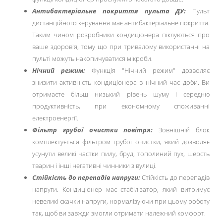
Антибактеріальне покриття пульта ДУ:
Пульт
дистанційного керування має антибактеріальне покриття.
Таким чином розробники кондиціонера піклуються про
ваше здоров'я, тому що при тривалому використанні на
пульті можуть накопичуватися мікроби.
Нічний режим:
Функція "Нічний режим" дозволяє
знизити активність кондиціонера в нічний час доби. Ви
отримаєте більш низький рівень шуму і середню
продуктивність, при економному споживанні
електроенергії.
Фільтр грубої очистки повітря:
Зовнішній блок
комплектується фільтром грубої очистки, який дозволяє
усунути великі частки пилу, бруд, тополиний пух, шерсть
тварин і інші негативні чинники з вулиці.
Стійкість до перепадів напруги:
Стійкість до перепадів
напруги. Кондиціонер має стабілізатор, який витримує
невеликі скачки напруги, нормалізуючи при цьому роботу
так, щоб ви завжди змогли отримати належний комфорт.