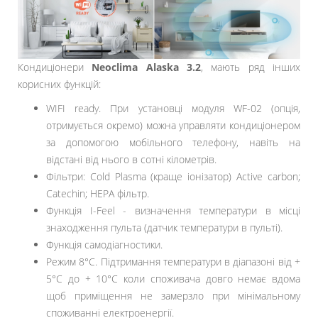
Кондиціонери
Neoclima Alaska 3.2
, мають ряд інших
корисних функцій:
WIFI ready. При установці модуля WF-02 (опція,
отримується окремо) можна управляти кондиціонером
за допомогою мобільного телефону, навіть на
відстані від нього в сотні кілометрів.
Фільтри: Cold Plasma (краще іонізатор) Active carbon;
Catechin; HEPA фільтр.
Функція I-Feel - визначення температури в місці
знаходження пульта (датчик температури в пульті).
Функція самодіагностики.
Режим 8°С. Підтримання температури в діапазоні від +
5°С до + 10°С коли споживача довго немає вдома
щоб приміщення не замерзло при мінімальному
споживанні електроенергії.