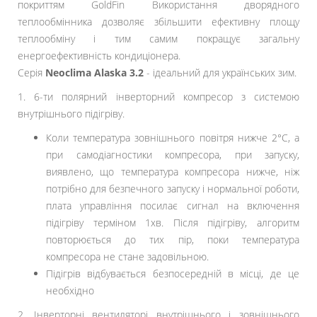
покриттям GoldFin Використання дворядного
теплообмінника дозволяє збільшити ефективну площу
теплообміну і тим самим покращує загальну
енергоефективність кондиціонера.
Серія
Neoclima Alaska 3.2
- ідеальний для українських зим.
1. 6-ти полярний інверторний компресор з системою
внутрішнього підігріву.
Коли температура зовнішнього повітря нижче 2°С, а
при самодіагностики компресора, при запуску,
виявлено, що температура компресора нижче, ніж
потрібно для безпечного запуску і нормальної роботи,
плата управління посилає сигнал на включення
підігріву терміном 1хв. Після підігріву, алгоритм
повторюється до тих пір, поки температура
компресора не стане задовільною.
Підігрів відбувається безпосередній в місці, де це
необхідно
2. Інверторні вентиляторі внутрішнього і зовнішнього