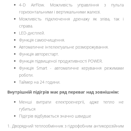
4-D AirFlow. Можливість управління з пульта
горизонтальними і вертикальними жалюзі.
Можливість підключення дренажу як зліва, так і
справа.
LED-дисплей.
Функція самоочищення.
Автоматичне інтелектуальне розморожування.
Функція авторестарт.
Функція підвищеної продуктивності POWER.
Функція Smart - автоматичне керування режимами
роботи.
Таймер на 24 години.
Внутрішній підігрів має ряд переваг над зовнішнім:
Менші витрати електроенергії, адже тепло не
губиться
Підігрів відбувається значно швидше
1. Дворядний теплообмінник з гідрофобним антикорозійним