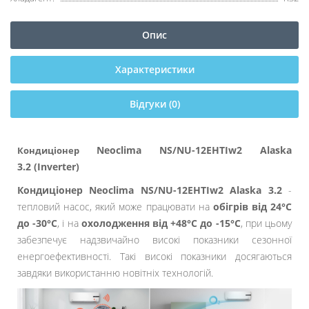
Опис
Характеристики
Відгуки (0)
Neoclima NS/NU-12EHTIw2 Alaska
Кондиціонер
3.2 (Inverter)
Кондиціонер Neoclima
NS/NU-12EHTIw2
Alaska 3.2
-
тепловий насос, який може працювати на
обігрів від 24°С
до -30°С
, і на
охолодження від +48°С до -15°С
, при цьому
забезпечує надзвичайно високі показники сезонної
енергоефективності. Такі високі показники досягаються
завдяки використанню новітніх технологій.