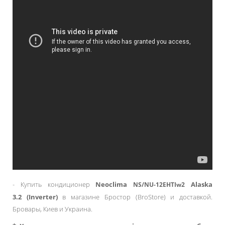
- Купить кондиционер
Neoclima
Alaska
NS/NU-12EHTIw2
3.2 (Inverter)
в магазине Бростор (BroStore) и доставкой.
Бровары, Киев и Украина.