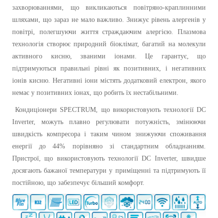
захворюваннями, що викликаються повітряно-краплинними
шляхами, що зараз не мало важливо. Знижує рівень алергенів у
повітрі, полегшуючи життя страждаючим алергією. Плазмова
технологія створює природний біоклімат, багатий на молекули
активного кисню, званими іонами. Це гарантує, що
підтримуються правильні рівні як позитивних, і негативних
іонів кисню. Негативні іони містять додатковий електрон, якого
немає у позитивних іонах, що робить їх нестабільними.
Кондиціонери SPECTRUM, що використовують технології DC
Inverter, можуть плавно регулювати потужність, змінюючи
швидкість компресора і таким чином знижуючи споживання
енергії до 44% порівняно зі стандартним обладнанням.
Пристрої, що використовують технології DC Inverter, швидше
досягають бажаної температури у приміщенні та підтримують її
постійною, що забезпечує більший комфорт.