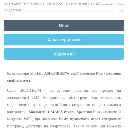
Зовнішня температура при роботі в режимі нагріву, до:
-30С
Хладагент:
R32
Опис
Характеристики
Відгуки (0)
Кондицонери
Sinclair
ASH-24BIS2/W серії Spectrum Plus
- настінна
спліт-система.
Серія SPECTRUM – це сучасне рішення, що працює на
холодоагенті R32. Кондиціонер цієї групи має можливість
підключення пульта дистанційного керування та центрального
контролера.
Sinclair
ASH-24BIS2/W серії Spectrum Plus
оснащений
модулем WiFi, що дозволяє йому працювати через спеціальну
програму, доступну на смартфонах. Таким чином, ми можемо