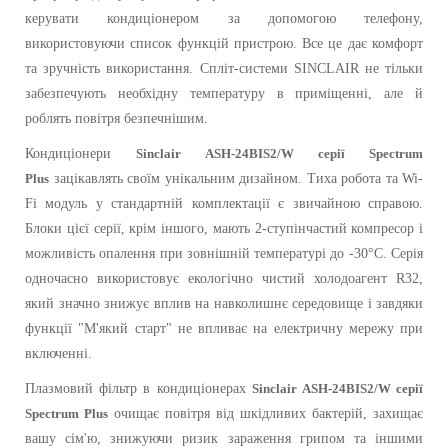
керувати кондиціонером за допомогою телефону,
використовуючи список функцій пристрою. Все це дає комфорт
та зручність використання. Спліт-системи SINCLAIR не тільки
забезпечують необхідну температуру в приміщенні, але й
роблять повітря безпечнішим.
Кондиціонери
Sinclair
ASH-24BIS2/W серії Spectrum
Plus
зацікавлять своїм унікальним дизайном. Тиха робота та Wi-
Fi модуль у стандартній комплектації є звичайною справою.
Блоки цієї серії, крім іншого, мають 2-ступінчастий компресор і
можливість опалення при зовнішній температурі до -30°C. Серія
одночасно використовує екологічно чистий холодоагент R32,
який значно знижує вплив на навколишнє середовище і завдяки
функції "М'який старт" не впливає на електричну мережу при
включенні.
Плазмовий фільтр в кондиціонерах
Sinclair
ASH-24BIS2/W серії
Spectrum Plus
очищає повітря від шкідливих бактерій, захищає
вашу сім'ю, знижуючи ризик зараження грипом та іншими