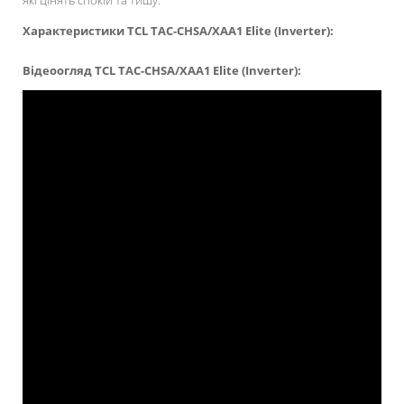
які цінять спокій та тишу.
Характеристики TCL TAC-
CHSA/XAA1
Elite (Inverter):
Відеоогляд TCL TAC-
CHSA/XAA1
Elite (Inverter):