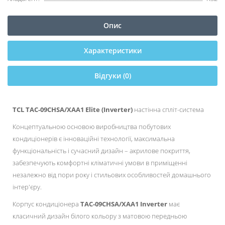
Опис
Характеристики
Відгуки (0)
TCL TAC-09CHSA/XAA1
Elite (Inverter)
настінна спліт-система
Концептуальною основою виробництва побутових
кондиціонерів є інноваційні технології, максимальна
функціональність і сучасний дизайн – акрилове покриття,
забезпечують комфортні кліматичні умови в приміщенні
незалежно від пори року і стильових особливостей домашнього
інтер'єру.
Корпус кондиціонера
TAC-09CHSA/XAA1 Inverter
має
класичний дизайн білого кольору з матовою передньою