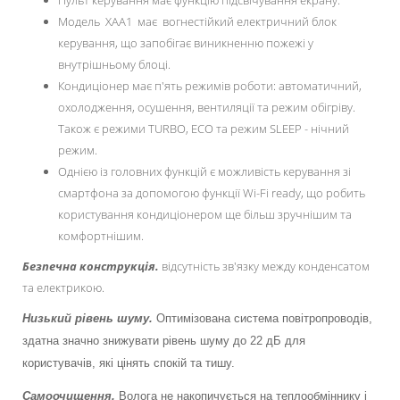
Пульт керування має функцію підсвічування екрану.
Модель ХАА1 має вогнестійкий електричний блок
керування, що запобігає виникненню пожежі у
внутрішньому блоці.
Кондиціонер має п'ять режимів роботи: автоматичний,
охолодження, осушення, вентиляції та режим обігріву.
Також є режими TURBO, ЕCO та режим SLEEP - нiчний
режим.
Однiєю iз головних функцiй є можливість керування зі
смартфона за допомогою функції Wi-Fi ready, що робить
користування кондиціонером ще більш зручнішим та
комфортнішим.
Безпечна конструкція.
відсутність зв'язку между конденсатом
та електрикою.
Низький рівень шуму.
Оптимізована система повітропроводів,
здатна значно знижувати рівень шуму до 22
дБ для
користувачів, які цінять спокій та тишу.
Самоочищення.
Волога не накопичується на теплообміннику і