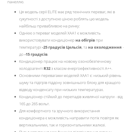
панеллю.
Ця модель серії ELITE має ряд технічних переваг, які в
сукупності з доступною ціною роблять цю модель
найбільш привабливою на ринку:
Однією з переваг моделей ХАА1 є можливість
використовувати кондиціонер
на обігрів
при
температурі
-25 градусів Цельсія
, та
на охолодження
-
до
-15 градусів
.
Кондиціонер працює на новому озонобезпечному
холодоагенті
R32
з класом енергоефективності А++.
Основними перевагами моделей ХАА1 є: низький рівень
шуму та підігрів піддону зовнішнього блоку для кращого
відводу конденсату при низьких температурах.
Кондиціонер стійкий до перепадів живлячої напруги - від
165 до 265 вольт.
Для комфортного та зручного використання
кондиціонера є можливість направити потік повітря як
вертикальними, так и горизонтальними жалюзі.