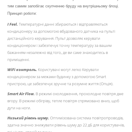
тим самим запобігає скупченню бруду на внутрішньому блоці.
Принцип роботи:
I Feel.
Температурні данні збираються і відправляються
кондиціонеру за допомогою вбудованого датчика на пульті
дистанційного керування. Пульт дозволяє керувати
кондиціонером і забезпечує точну температуру за вашим
бажанням незалежно від того, де ви саме знаходитесь в
приміщенні.
WiFi контроль.
Користувачі могут легко Керувати
кондиціонером за межами будинку з допомогою Smart
пристрою, це забезпечує зручне та розумне життя (Опція).
Smart Air Flow.
В режимі охолодження, прохолодне повітря дме
вгору. В режимі обігріву, тепле повітря спрямовано вниз, щоб
дути на ноги.
Низький рівень шуму.
Оптимізована система повітропроводів,
здатна значно знижувати рівень шуму до 22 дБ для користувачів,