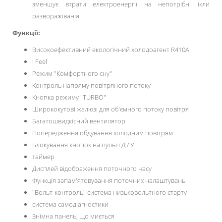
зменшує втрати електроенергії на непотрібні ікли
разворажіванія.
Функції:
Високоефективний екологічний холодоагент R410A
I Feel
Режим "Комфортного сну"
Контроль напряму повітряного потоку
Кнопка режиму "TURBO"
Ширококутові жалюзі для об'ємного потоку повітря
Багатошвидкісний вентилятор
Попередження обдування холодним повітрям
Блокування кнопок на пульті Д / У
таймер
Дисплей відображення поточного часу
Функція запам'ятовування поточних налаштувань
"Вольт-контроль" система низьковольтного старту
система самодіагностики
Знімна панель, що миється