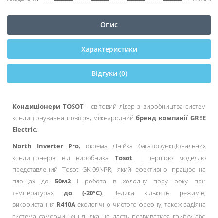
Опис
Характеристики
Відгуки (0)
Кондиціонери TOSOT
- світовий лідер з виробництва систем
кондиціонування повітря, міжнародний
бренд компанії GREE
Electric.
North Inverter Pro
, окрема лінійка багатофункціональних
кондиціонерів від виробника
Tosot
. І першою моделлю
представлений Tosot GK-09NPR, який ефективно працює на
площах до
50м2
і робота в холодну пору року при
температурах
до (-20°C)
. Велика кількість режимів,
використання
R410A
екологічно чистого фреону, також задіяна
система самоочищення, яка не дасть розвиватися грибку або