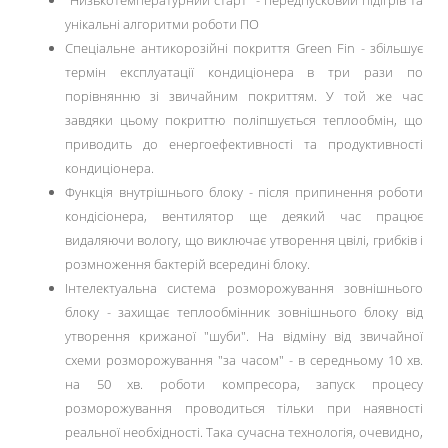
"Низькотемпературний старт" - передпусковий підігрів та
унікальні алгоритми роботи ПО
Спеціальне антикорозійні покриття Green Fin - збільшує
термін експлуатації кондиціонера в три рази по
порівнянню зі звичайним покриттям. У той же час
завдяки цьому покриттю поліпшується теплообмін, що
приводить до енергоефективності та продуктивності
кондиціонера.
Функція внутрішнього блоку - після припинення роботи
кондісіонера, вентилятор ще деякий час працює
видаляючи вологу, що виключає утворення цвілі, грибків і
розмноження бактерій всередині блоку.
Інтелектуальна система розморожування зовнішнього
блоку - захищає теплообмінник зовнішнього блоку від
утворення крижаної "шуби". На відміну від звичайної
схеми розморожування "за часом" - в середньому 10 хв.
на 50 хв. роботи компресора, запуск процесу
розморожування проводиться тільки при наявності
реальної необхідності. Така сучасна технологія, очевидно,