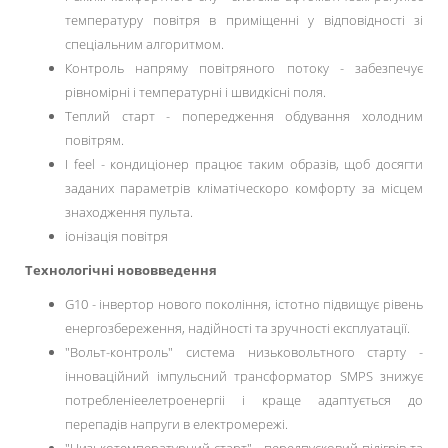
температуру повітря в приміщенні у відповідності зі
спеціальним алгоритмом.
Контроль напряму повітряного потоку - забезпечує
рівномірні і температурні і швидкісні поля.
Теплий старт - попередження обдування холодним
повітрям.
I feel - кондиціонер працює таким образів, щоб досягти
заданих параметрів кліматіческоро комфорту за місцем
знаходження пульта.
іонізація повітря
Технологічні нововведення
G10 - інвертор нового покоління, істотно підвищує рівень
енергозбереження, надійності та зручності експлуатації.
"Вольт-контроль" система низьковольтного старту -
інноваційний імпульсний трансформатор SMPS знижує
потребленіеелетроенергіі і краще адаптується до
перепадів напруги в електромережі.