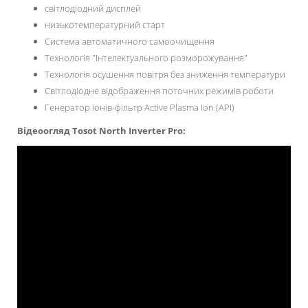
світлодіодний дисплей
низькотемпературний старт
Система автоматичного самоочищення
Технологія "Інтелектуального розморожування"
Технологія осушення повітря без зниження температури
Світлодіодне відображення поточних режимів роботи
Генератор іонів-фільтр Active Plasma Ion (API)
Відеоогляд Tosot
North Inverter Pro: