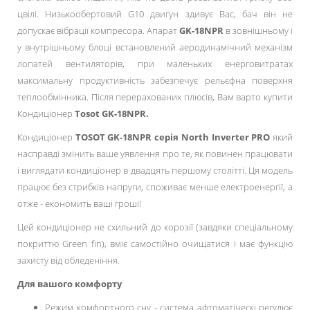
цвілі. Низькообертовий G10 двигун здивує Вас, бач він не
допускає вібрації компресора. Апарат
GK-18NPR
в зовнішньому і
у внутрішньому блоці встановлений аеродинамічний механізм
лопатей вентиляторів, при маленьких енерговитратах
максимальну продуктивність забезпечує рельєфна поверхня
теплообмінника. Після перерахованих плюсів, Вам варто купити
Кондиціонер
Tosot GK-18NPR.
Кондиціонер
TOSOT GK-18NPR серія North Inverter PRO
який
насправді змінить ваше уявлення про те, як повинен працювати
і виглядати кондиціонер в двадцять першому столітті. Ця модель
працює без стрибків напруги, споживає менше електроенергії, а
отже - економить ваші гроші!
Цей кондиціонер не схильний до корозії (завдяки спеціальному
покриттю Green fin), вміє самостійно очищатися і має функцію
захисту від обледеніння.
Для вашого комфорту
Режим комфортного сну - система афтоматіческі регулює