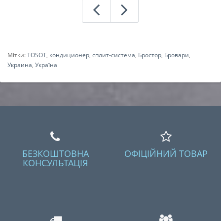
Мітки:
TOSOT
,
кондиционер
,
сплит-система
,
Бростор
,
Бровари
,
Украина
,
Україна
БЕЗКОШТОВНА
ОФІЦІЙНИЙ ТОВАР
КОНСУЛЬТАЦІЯ