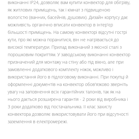
виконанні IP24, дозволяє вам купити конвектор для обігріву,
як житлових приміщень, так і кімнат з підвищеною
вологістю (ванних, басейнів, душових). Дизайн корпусу дає
можливість органічно вписати конвектор в інтер'єр
більшості приміщень. На самому конвекторі відсутні гострі
кути, про які можна поранитися, він не нагрівається до
високої температури. Прилад виконаний з якісної сталі з
порошковим покриттям. У заводському виконанні конвектор
призначений для монтажу на стіну або під вікно, але при
замовленні додаткового комплекту ніжок, можливо і
використання його в підлоговому виконанні. При покупці й
оформленні документів на конвектор обов'язково зверніть
увагу на заповнення всіх гарантійних талонів, так як на
нього дається розширена гарантія - 2 роки від виробника і
3 роки додатково від постачальника. II клас захисту
конвектора дозволяє використовувати його при відсутності
заземлення в електромережі.