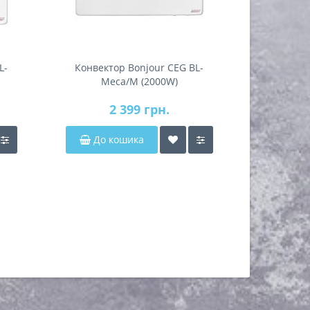
L-
Конвектор Bonjour CEG BL-
Конвекто
Meca/M (2000W)
1000 МC (
2 399 грн.
До кошика
Закі