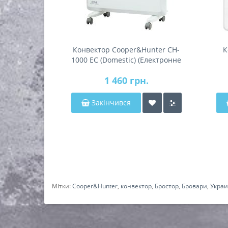
Конвектор Cooper&Hunter CH-
К
1000 EC (Domestic) (Електронне
управління)
1 460 грн.
Закінчився
Мітки:
Cooper&Hunter
,
конвектор
,
Бростор
,
Бровари
,
Укра