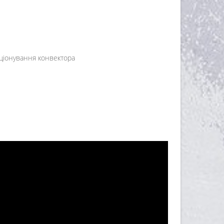
кціонування конвектора