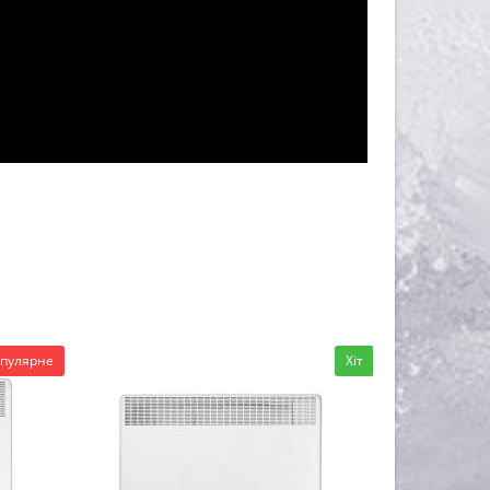
пулярне
Хіт