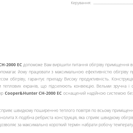
Керування:
CH-2000 EC
допоможе Вам вирішити питання обігріву приміщення в 
помагає йому працювати з максимальною ефективністю обігріву п
ом обігріву, гарантує приладу Високу продуктивність. Конструкц
и теплових екранів, що підсилюють конвекцію. Вельми зручна і с
тор
Cooper&Hunter CH-2000 EC
оснащений надійною системою безп
сприяє швидкому поширенню теплого повітря по всьому приміщенню
нолита Х-подібна ребриста конструкція, яка сприяє швидкому обігр
дозволяє за максимально короткий термін набрати робочу температу