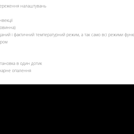
збереження налаштувань
векції
ловинна)
аний і фактичний температурний режим, а так само всі режими фун
ером
становка в один дотик
онарне опалення