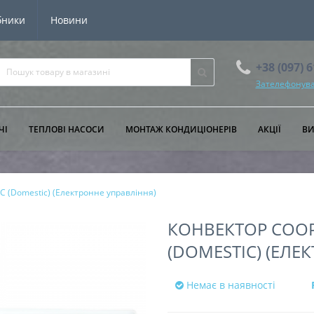
бники
Новини
+38 (097) 
Зателефонува
ЧІ
ТЕПЛОВІ НАСОСИ
МОНТАЖ КОНДИЦІОНЕРІВ
АКЦІЇ
В
C (Domestic) (Електронне управління)
КОНВЕКТОР COOP
(DOMESTIC) (ЕЛЕ
Немає в наявності