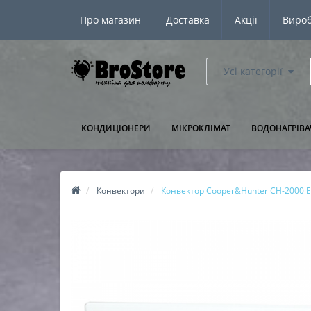
Про магазин
Доставка
Акції
Виро
Усі категорії
КОНДИЦІОНЕРИ
МІКРОКЛІМАТ
ВОДОНАГРІВА
Конвектори
Конвектор Cooper&Hunter CH-2000 E