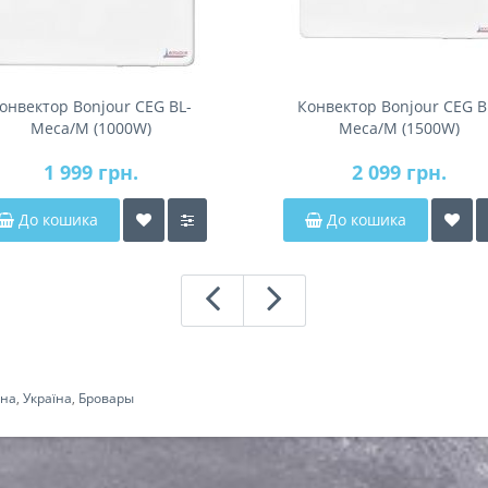
онвектор Bonjour CEG BL-
Конвектор Bonjour CEG B
Meca/M (1000W)
Meca/M (1500W)
1 999 грн.
2 099 грн.
До кошика
До кошика
ина
,
Україна
,
Бровары