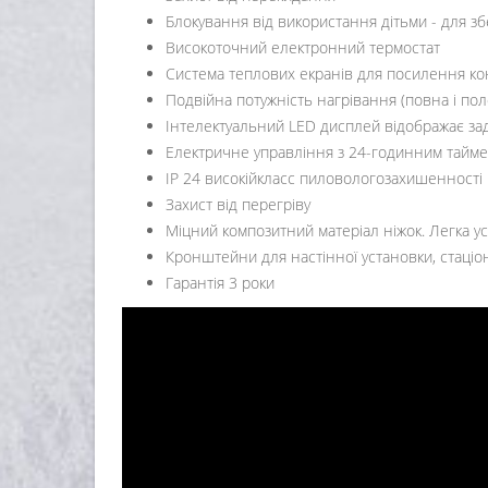
Блокування від використання дітьми - для 
Високоточний електронний термостат
Система теплових екранів для посилення кон
Подвійна потужність нагрівання (повна і по
Інтелектуальний LED дисплей відображає зад
Електричне управління з 24-годинним тайм
IP 24 високійкласс пиловологозахишенності
Захист від перегріву
Міцний композитний матеріал ніжок. Легка у
Кронштейни для настінної установки, стаці
Гарантія 3 роки