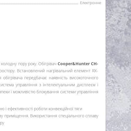
Електронне
холодну пору року. Обігрівач
Cooper&Hunter CH-
ростору. Встановлений нагрівальний елемент RX-
ія обігрівача передбачає наявність високоточного
истема управління з інтелектуальним дисплеєм і
еки і можливістю блокування системи управління
 і ефективності роботи конвекційної тяги
іву приміщення. Використання спеціального сплаву
ру