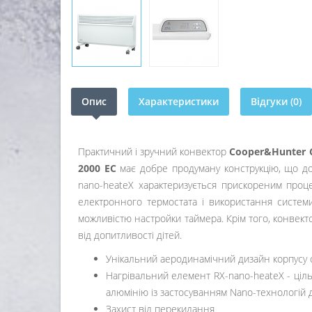
Опис
Характеристики
Відгуки (0)
Практичний і зручний конвектор
Cooper&Hunter 
2000 EC
має добре продуману конструкцію, що до
nano-heateX характеризується прискореним процес
електронного термостата і використання систем
можливістю настройки таймера. Крім того, конвек
від допитливості дітей.
Унікальний аеродинамічний дизайн корпусу 
Нагрівальний елемент RX-nano-heateX - ціль
алюмінію із застосуванням Nano-технологій 
Захист від перекидання