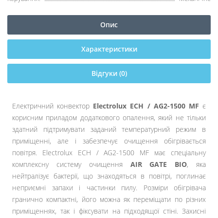
Опис
Характеристики
Відгуки (0)
Електричний конвектор
Electrolux ECH / AG2-1500 MF
є
корисним приладом додаткового опалення, який не тільки
здатний підтримувати заданий температурний режим в
приміщенні, але і забезпечує очищення обігрівається
повітря. Electrolux ECH / AG2-1500 MF має спеціальну
комплексну систему очищення
AIR GATE BIO
, яка
нейтралізує бактерії, що знаходяться в повітрі, поглинає
неприємні запахи і частинки пилу. Розміри обігрівача
гранично компактні, його можна як переміщати по різних
приміщеннях, так і фіксувати на підходящої стіні. Захисні