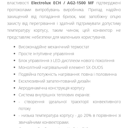
властивості
Electrolux ECH / AG2-1500 MF
підтверджені
протоколами випробувань виробника. Прилад надійно
захищений від попадання бризок, має запобіжну опцію
захисту від перегрівання і здатний підтримувати допустиму
температуру корпусу, таким чином, цей конвектор не
представляє небезпеки для маленьких користувачів.
Високонадійне механічний термостат
Просте інтуїтивне управління
Блок управління з LED-дисплеєм нового покоління
Монолітний нагрівальний елемент SX-DUOS
Подвійна потужність нагрівання: повна і половинна
Ексклюзивний запатентований дизайн
Аеродинамічна конструкція корпусу
Система внутрішніх теплових екранів:
- створення ідеальної траєкторії конвективного
потоку
- низька температура корпусу - до 20% в порівнянні зі
звичайними конвекторами.