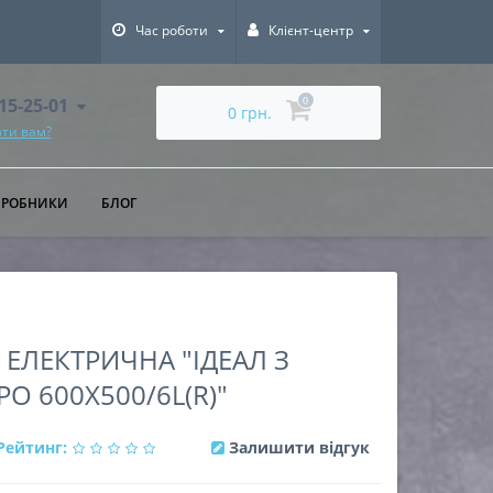
Час роботи
Клієнт-центр
615-25-01
0
0 грн.
ти вам?
ИРОБНИКИ
БЛОГ
ЛЕКТРИЧНА "ІДЕАЛ З
 600Х500/6L(R)"
Рейтинг:
Залишити відгук