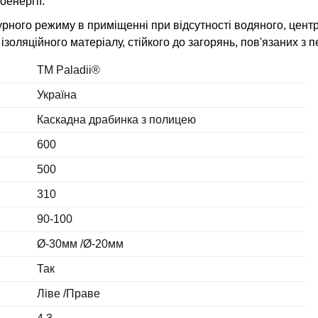
енергії.
ного режиму в приміщенні при відсутності водяного, центр
ізоляційного матеріалу, стійкого до загорянь, пов'язаних з 
ТМ Paladii®
Україна
Каскадна драбинка з полицею
600
500
310
90-100
Ø-30мм /Ø-20мм
Так
Ліве /Праве