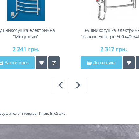
ушникосушка електрична
Рушникосушка електрич
"Метровий"
"Класик Електро 500х400/4L
2 241 грн.
2 317 грн.
Закінчився
До кошика
есушитель
,
Бровары
,
Киев
,
BroStore