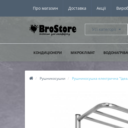
Про магазин
Доставка
Акції
Виро
Усі категорії
КОНДИЦІОНЕРИ
МІКРОКЛІМАТ
ВОДОНАГРІВА
Рушникосушки
Рушникосушка електрична "Ідеал