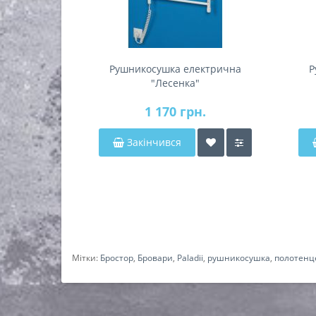
Рушникосушка електрична
Р
"Лесенка"
1 170 грн.
Закінчився
Мітки:
Бростор
,
Бровари
,
Paladii
,
рушникосушка
,
полотенц