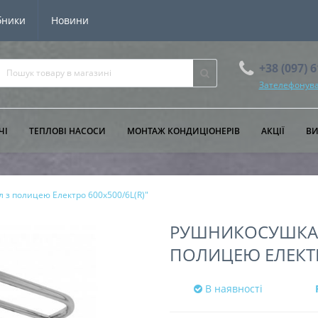
бники
Новини
+38 (097) 
Зателефонува
ЧІ
ТЕПЛОВІ НАСОСИ
МОНТАЖ КОНДИЦІОНЕРІВ
АКЦІЇ
В
 з полицею Електро 600х500/6L(R)"
РУШНИКОСУШКА Е
ПОЛИЦЕЮ ЕЛЕКТРО
В наявності