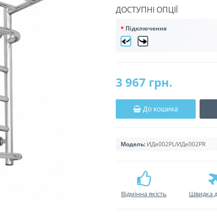
ДОСТУПНІ ОПЦІЇ
Підключення
3 967 грн.
До кошика
Модель:
ИДе002РL/ИДе002РR
Відмінна якість
Швидка д