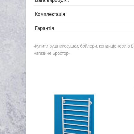
Вага виробу, кг.
Комплектація
Гарантія
-Купити рушникосушки, бойлери, кондиціонери в 
магазине Бростор-