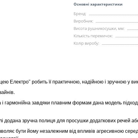
Основні характеристики
Бренд:
Виробник:
Висота рушникосушки, мм:
Кількість перемичок:
Колір виробу:
цею Електро" робить її практичною, надійною і зручною у ви
зайнів.
а і гармонійна завдяки плавним формам дана модель підходи
і додана зручна полиця для просушки додаткових речей або
оляє бути йому незалежним від впливів агресивною середо