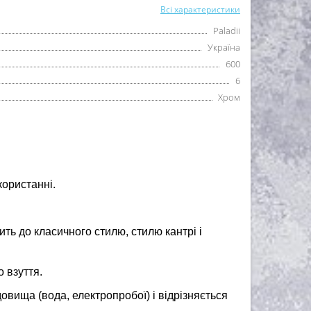
Всі характеристики
Paladii
Україна
600
6
Хром
користанні.
ть до класичного стилю, стилю кантрі і
 взуття.
вища (вода, електропробої) і відрізняється