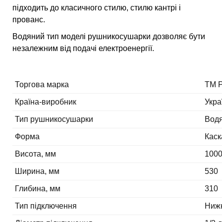
підходить до класичного стилю, стилю кантрі і
прованс.
Водяний тип моделі рушникосушарки дозволяє бути
незалежним від подачі електроенергії.
Торгова марка
ТМ P
Країна-виробник
Укра
Тип рушникосушарки
Вод
Форма
Каск
Висота, мм
100
Ширина, мм
530
Глибина, мм
310
Тип підключення
Ниж