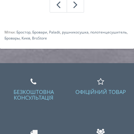
Мітки:
Бростор
,
Бровари
,
Paladii
,
рушникосушка
,
полотенцесушитель
,
Бровары
,
Киев
,
BroStore
БЕЗКОШТОВНА
ОФІЦІЙНИЙ ТОВАР
КОНСУЛЬТАЦІЯ