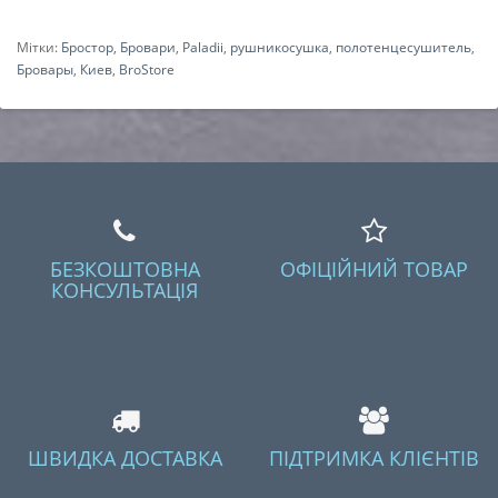
Мітки:
Бростор
,
Бровари
,
Paladii
,
рушникосушка
,
полотенцесушитель
,
Бровары
,
Киев
,
BroStore
БЕЗКОШТОВНА
ОФІЦІЙНИЙ ТОВАР
КОНСУЛЬТАЦІЯ
ШВИДКА ДОСТАВКА
ПІДТРИМКА КЛІЄНТІВ