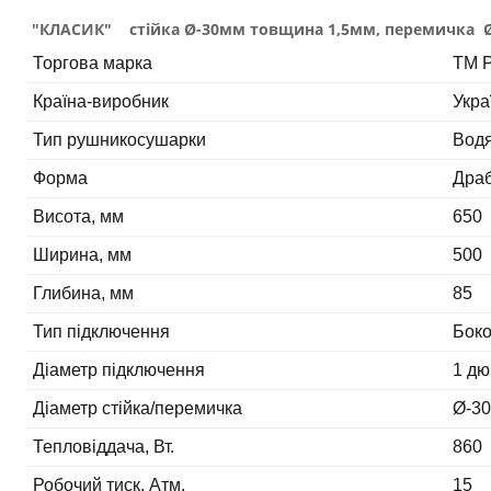
"КЛАСИК" cтійка Ø-30мм товщина 1,5мм, перемичка 
Торгова марка
ТМ P
Країна-виробник
Укра
Тип рушникосушарки
Вод
Форма
Дра
Висота, мм
650
Ширина, мм
500
Глибина, мм
85
Тип підключення
Бок
Діаметр підключення
1 д
Діаметр стійка/перемичка
Ø-30
Тепловіддача, Вт.
860
Робочий тиск, Атм.
15