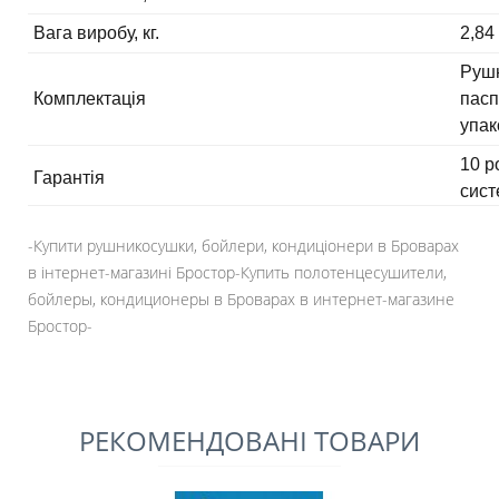
Вага виробу, кг.
2,84
Рушн
Комплектація
пасп
упак
10 р
Гарантія
сист
-Купити рушникосушки, бойлери, кондиціонери в Броварах
в інтернет-магазині Бростор-Купить полотенцесушители,
бойлеры, кондиционеры в Броварах в интернет-магазине
Бростор-
РЕКОМЕНДОВАНІ ТОВАРИ