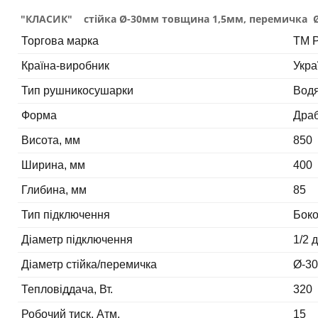
"КЛАСИК" cтійка Ø-30мм товщина 1,5мм, перемичка 
Торгова марка
ТМ P
Країна-виробник
Укра
Тип рушникосушарки
Вод
Форма
Дра
Висота, мм
850
Ширина, мм
400
Глибина, мм
85
Тип підключення
Бок
Діаметр підключення
1/2 
Діаметр стійка/перемичка
Ø-30
Тепловіддача, Вт.
320
Робочий тиск, Атм.
15