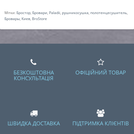
Мітки:
Бростор
,
Бровари
,
Paladii
,
рушникосушка
,
полотенцесушитель
,
Бровары
,
Киев
,
BroStore
БЕЗКОШТОВНА
ОФІЦІЙНИЙ ТОВАР
КОНСУЛЬТАЦІЯ
ШВИДКА ДОСТАВКА
ПІДТРИМКА КЛІЄНТІВ