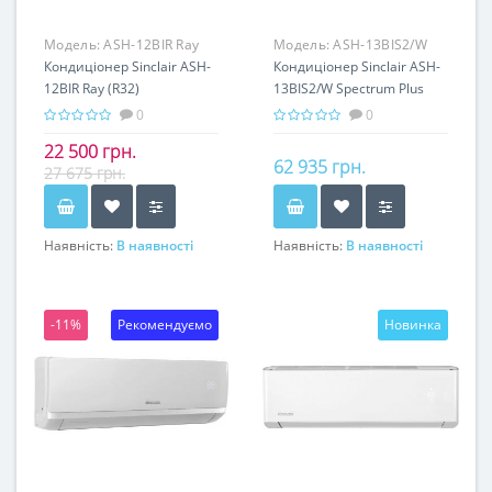
Модель:
ASH-12BIR Ray
Модель:
ASH-13BIS2/W
(inverter)
Кондиціонер Sinclair ASH-
Spectrum Plus
Кондиціонер Sinclair ASH-
12BIR Ray (R32)
13BIS2/W Spectrum Plus
(R32) (Inverter)
0
0
22 500 грн.
62 935 грн.
27 675 грн.
Наявність:
В наявності
Наявність:
В наявності
-11%
Рекомендуємо
Новинка