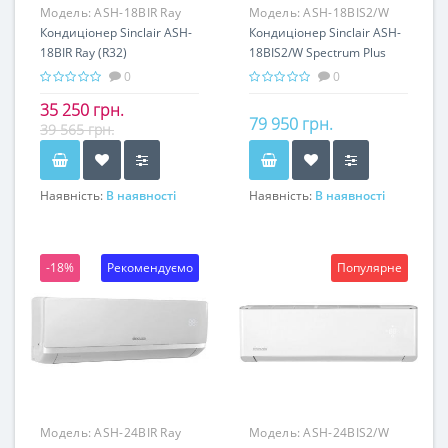
Модель:
ASH-18BIR Ray
Модель:
ASH-18BIS2/W
(inverter)
Кондиціонер Sinclair ASH-
Spectrum Plus
Кондиціонер Sinclair ASH-
18BIR Ray (R32)
18BIS2/W Spectrum Plus
(R32) (Inverter)
0
0
35 250 грн.
79 950 грн.
39 565 грн.
Наявність:
В наявності
Наявність:
В наявності
-18%
Рекомендуємо
Популярне
Модель:
ASH-24BIR Ray
Модель:
ASH-24BIS2/W