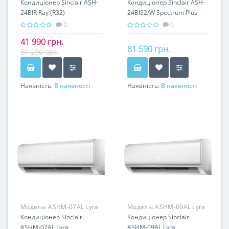
(inverter)
Кондиціонер Sinclair ASH-
Spectrum Plus
Кондиціонер Sinclair ASH-
24BIR Ray (R32)
24BIS2/W Spectrum Plus
(R32) (Inverter)
0
0
41 990 грн.
81 590 грн.
51 250 грн.
Наявність:
В наявності
Наявність:
В наявності
Модель:
ASHM-07AL Lyra
Модель:
ASHM-09AL Lyra
(on/off)
Кондиціонер Sinclair
(on/off)
Кондиціонер Sinclair
ASHM-07AL Lyra
ASHM-09AL Lyra