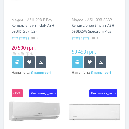
Модель:
ASH-09BIR Ray
Модель:
ASH-09BIS2/W
(inverter)
Кондиціонер Sinclair ASH-
Spectrum Plus
Кондиціонер Sinclair ASH-
09BIR Ray (R32)
09BIS2/W Spectrum Plus
(R32) (Inverter)
0
0
20 500 грн.
59 450 грн.
25 625 грн.
Наявність:
В наявності
Наявність:
В наявності
-19%
Рекомендуємо
Рекомендуємо