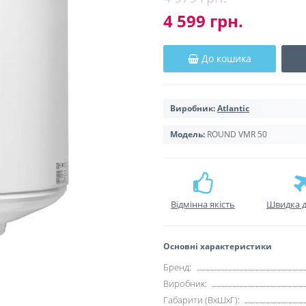
4 599 грн.
До кошика
Виробник:
Atlantic
Модель:
ROUND VMR 50
Відмінна якість
Швидка д
Основні характеристики
Бренд:
Виробник:
Габарити (ВхШхГ):