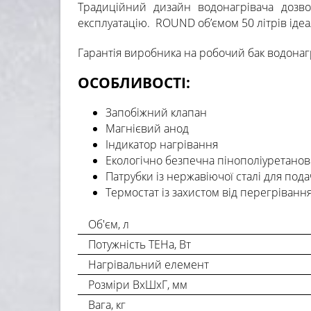
Традиційний дизайн водонагрівача дозво
експлуатацію. ROUND об’ємом 50 літрів ідеал
Гарантія виробника на робочий бак водона
ОСОБЛИВОСТІ:
Запобіжний клапан
Магнієвий анод
Індикатор нагрівання
Екологічно безпечна пінополіуретанова
Патрубки із нержавіючої сталі для пода
Термостат із захистом від перегріванн
Об'єм, л
Потужність ТЕНа, Вт
Нагрівальний елемент
Розміри ВхШхГ, мм
Вага, кг