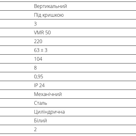
Вертикальний
Під кришкою
3
VMR 50
220
63 ± 3
104
8
0,95
IP 24
Механічний
Сталь
Циліндрична
Білий
2