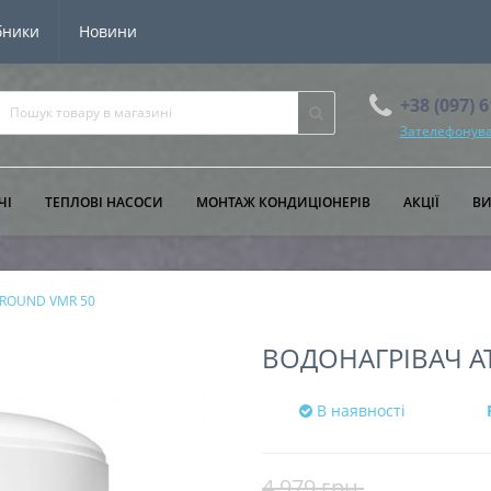
бники
Новини
+38 (097) 
Зателефонува
ЧІ
ТЕПЛОВІ НАСОСИ
МОНТАЖ КОНДИЦІОНЕРІВ
АКЦІЇ
В
c ROUND VMR 50
ВОДОНАГРІВАЧ A
В наявності
4 979 грн.