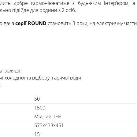
лить добре гармоніюватиме з будь-яким інтер’єром, 
ьно підійде для родини з 2 осіб.
грівача
серії ROUND
становить 3 роки, на електричну части
 ізоляція
чі холодної та відбору гарячої води
я
50
1500
Мідний ТЕН
573x433x451
15