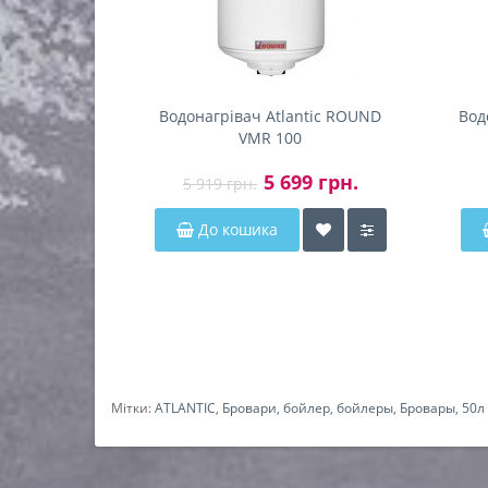
Водонагрівач Atlantic ROUND
Вод
VMR 100
5 699 грн.
5 919 грн.
До кошика
Мітки:
ATLANTIC
,
Бровари
,
бойлер
,
бойлеры
,
Бровары
,
50л