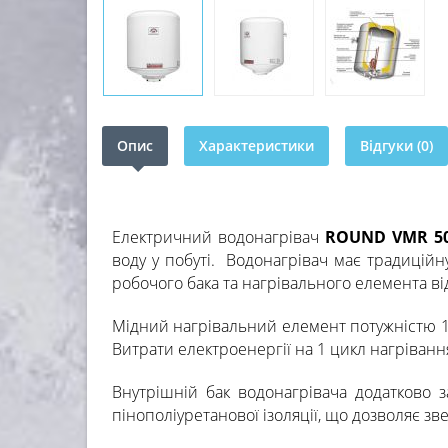
Опис
Характеристики
Відгуки (0)
Електричний водонагрівач
ROUND VMR 5
воду у побуті. Водонагрівач має традицій
робочого бака та нагрівального елемента від
Мідний нагрівальний елемент потужністю 1
Витрати електроенергії на 1 цикл нагріванн
Внутрішній бак водонагрівача додатково
пінополіуретанової ізоляції, що дозволяє зв