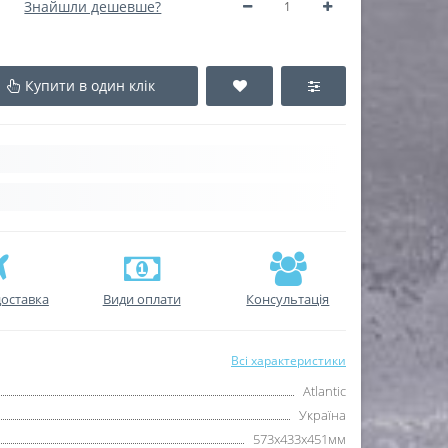
Знайшли дешевше?
Купити в один клік
оставка
Види оплати
Консультація
Всі характеристики
Atlantic
Україна
573x433x451мм