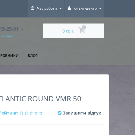
Час роботи
Клієнт-центр
615-25-01
0
0 грн.
ти вам?
ИРОБНИКИ
БЛОГ
TLANTIC ROUND VMR 50
Рейтинг:
Залишити відгук