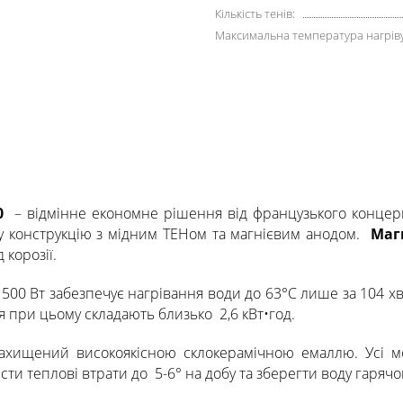
Кількість тенів:
Максимальна температура нагріву,
0
– відмінне економне рішення від французького конце
ну конструкцію з мідним ТЕНом та магнієвим анодом.
Маг
 корозії.
500 Вт забезпечує нагрівання води до 63°C лише за 104 
я при цьому складають близько 2,6 кВт•год.
 захищений високоякісною склокерамічною емаллю. Усі 
ести теплові втрати до 5-6° на добу та зберегти воду гаряч