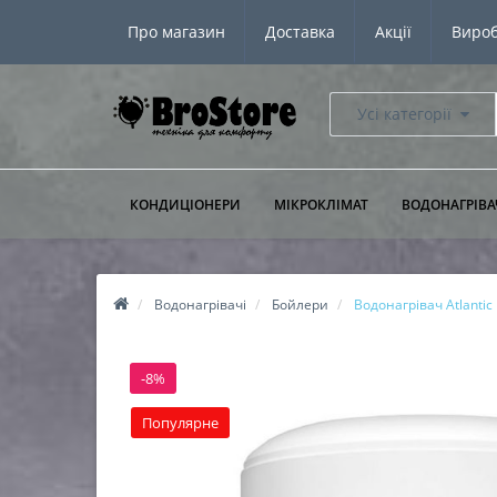
Про магазин
Доставка
Акції
Виро
Усі категорії
КОНДИЦІОНЕРИ
МІКРОКЛІМАТ
ВОДОНАГРІВА
Водонагрівачі
Бойлери
Водонагрівач Atlanti
-8%
Популярне