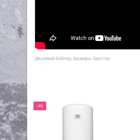
Дешевый бойлер, Бровары, Бростор
-4%