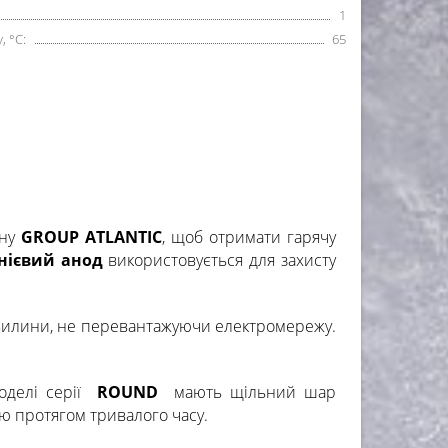
1
 °С:
65
рну
GROUP ATLANTIC
, щоб отримати гарячу
нієвий анод
використовується для захисту
хвилини, не перевантажуючи електромережу.
моделі серії
ROUND
мають щільний шар
ою протягом тривалого часу.