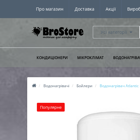
Про магазин
Доставка
Акції
Виро
Усі категорії
КОНДИЦІОНЕРИ
МІКРОКЛІМАТ
ВОДОНАГРІВА
Водонагрівачі
Бойлери
Водонагрівач Atlanti
Популярне