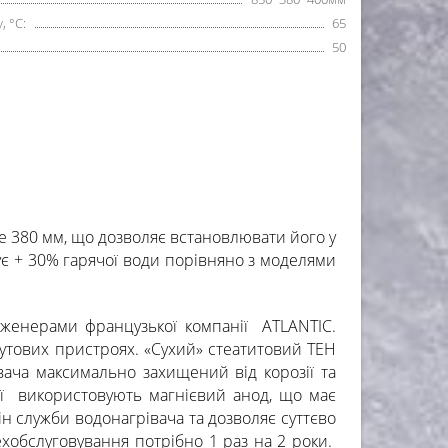
 °С:
65
50
е 380 мм, що дозволяє встановлювати його у
ує + 30% гарячої води порівняно з моделями
інженерами французької компанії ATLANTIC.
утових пристроях. «Сухий» стеатитовий ТЕН
ача максимально захищений від корозії та
рії використовують магнієвий анод, що має
н служби водонагрівача та дозволяє суттєво
ехобслуговування потрібно 1 раз на 2 роки.