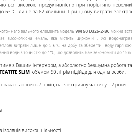
яються високою продуктивністю при порівняно невеликій 
о 63°C лише за 82 хвилини. При цьому витрати електрое
сухого» нагрівального елемента модель
VM 50 D325-2-BC
можна вста
щає високоякісна емаль, яка містить цирконій . Усі водонаг
и теплові витрати лише до 5-6°C на добу та зберегти воду гарячо
ання води з точністю до 1°C, що дозволить Вам зекономити до 15% 
тиме з Вашим інтер’єром, а абсолютно безшумна робота та
TEATITE SLIM
об’ємом 50 літрів підійде для однієї особи.
івача становить 7 років, на електричну частину – 2 роки.
а
 ізоляція високої щільності