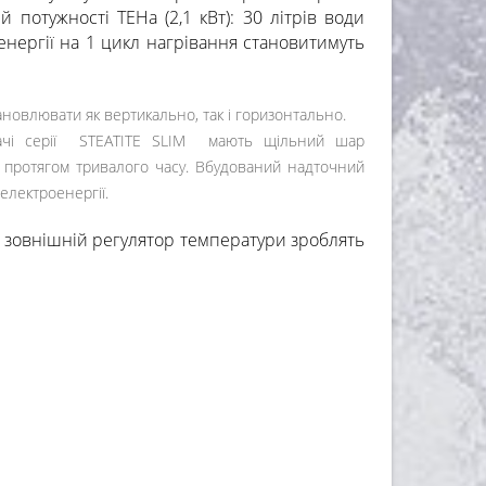
потужності ТЕНа (2,1 кВт): 30 літрів води
нергії на 1 цикл нагрівання становитимуть
новлювати як вертикально, так і горизонтально.
рівачі серії STEATITE SLIM мають щільний шар
ю протягом тривалого часу. Вбудований надточний
електроенергії.
 зовнішній регулятор температури зроблять