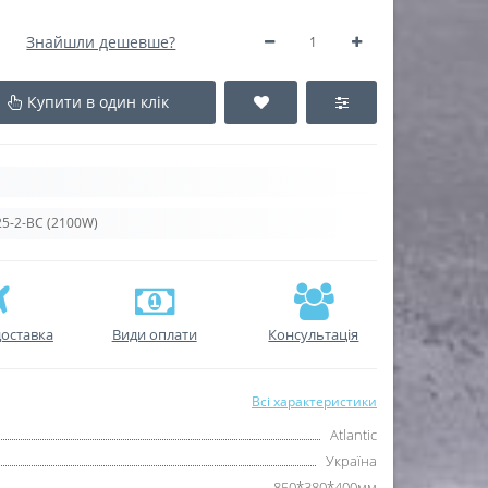
Знайшли дешевше?
Купити в один клік
25-2-BC (2100W)
оставка
Види оплати
Консультація
Всі характеристики
Atlantic
Україна
850*380*400мм