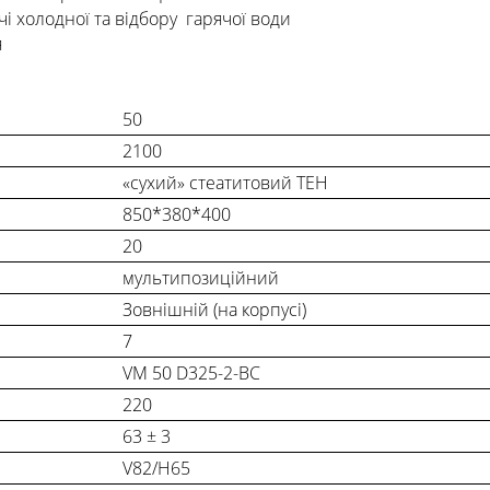
чі холодної та відбору гарячої води
я
50
2100
«сухий» стеатитовий ТЕН
850*380*400
20
мультипозиційний
Зовнішній (на корпусі)
7
VM 50 D325-2-BC
220
63 ± 3
V82/H65