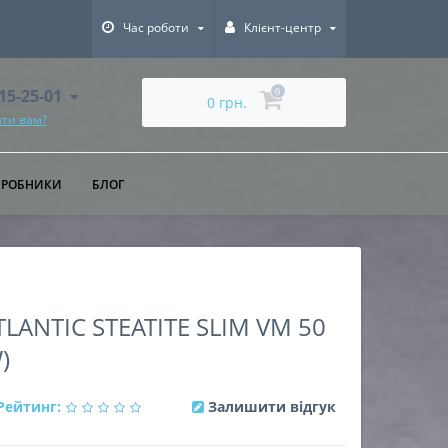
Час роботи
Клієнт-центр
615-25-01
0
0 грн.
ти вам?
ИРОБНИКИ
БЛОГ
ANTIC STEATITE SLIM VM 50
)
Рейтинг:
Залишити відгук