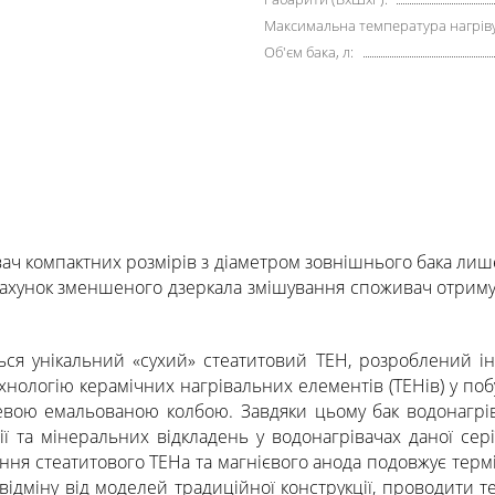
Максимальна температура нагріву,
Об'єм бака, л:
ач компактних розмірів з діаметром зовнішнього бака лиш
 рахунок зменшеного дзеркала змішування споживач отрим
ться унікальний «сухий» стеатитовий ТЕН, розроблений 
нологію керамічних нагрівальних елементів (ТЕНів) у поб
левою емальованою колбою. Завдяки цьому бак водонагрів
зії та мінеральних відкладень у водонагрівачах даної се
ння стеатитового ТЕНа та магнієвого анода подовжує термі
відміну від моделей традиційної конструкції, проводити т