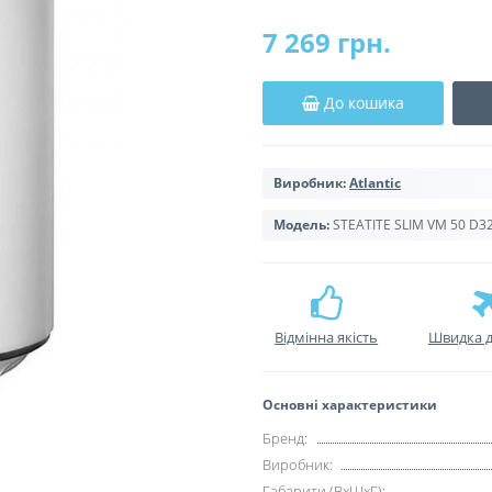
7 269 грн.
До кошика
Виробник:
Atlantic
Модель:
STEATITE SLIM VM 50 D3
Відмінна якість
Швидка д
Основні характеристики
Бренд:
Виробник:
Габарити (ВхШхГ):