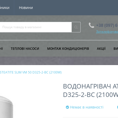
бники
Новини
+38 (097) 
Зателефонува
ЧІ
ТЕПЛОВІ НАСОСИ
МОНТАЖ КОНДИЦІОНЕРІВ
АКЦІЇ
В
c STEATITE SLIM VM 50 D325-2-BC (2100W)
ВОДОНАГРІВАЧ ATL
D325-2-BC (2100W
Немає в наявності