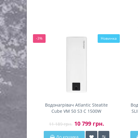
-3%
Новинка
Водонагрівач Atlantic Steatite
Вод
Cube VM 50 S3 C 1500W
SL
10 799 грн.
11 189 грн.
До кошика