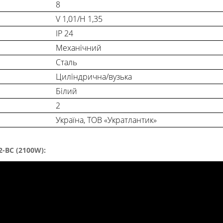
8
V 1,01/H 1,35
IP 24
Механічний
Сталь
Циліндрична/вузька
Білий
2
Україна, ТОВ «Укратлантик»
2-BC (2100W):