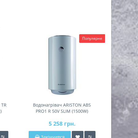
Популярне
 TR
Водонагрівач ARISTON ABS
Водонагрі
)
PRO1 R 50V SLIM (1500W)
EVO
5 258 грн.
1
Закінчився
Закі