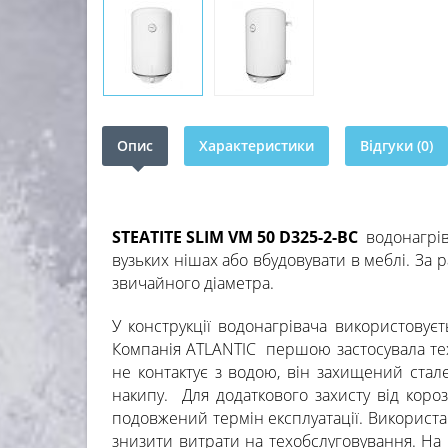
Опис
Характеристики
Відгуки (0)
STEATITE SLIM VM 50 D325-2-BC
водонагрів
вузьких нішах або вбудовувати в меблі. За
звичайного діаметра.
У конструкції водонагрівача використовує
Компанія ATLANTIC першою застосувала тех
не контактує з водою, він захищений ста
накипу. Для додаткового захисту від коро
подовжений термін експлуатації. Використа
знизити витрати на техобслуговування. На 