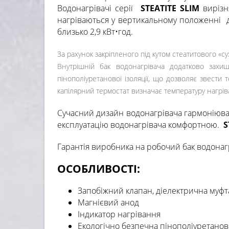
Водонагрівачі серії
STEATITE SLIM
вирізн
нагріваються у вертикальному положенні д
близько 2,9 кВт•год.
За рахунок закріпленого під кутом стеатитового «
Внутрішній бак водонагрівача додатково захи
пінополіуретанової ізоляції, що дозволяє звест
капілярний термостат визначає температуру нагрів
Сучасний дизайн водонагрівача гармоніюва
експлуатацію водонагрівача комфортною.
S
Гарантія виробника на робочий бак водонагр
ОСОБЛИВОСТІ:
Запобіжний клапан, діелектрична муфт
Магнієвий анод
Індикатор нагрівання
Екологічно безпечна пінополіуретанова