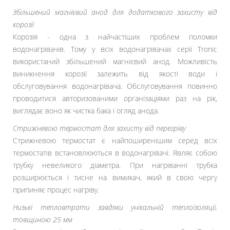
Збільшений магнієвий анод для додаткового захисту від
корозії
Корозія - одна з найчастіших проблем поломки
водонагрівачів. Тому у всіх водонагрівачах серії Tronic
використаний збільшений магнієвий анод. Можливість
виникнення корозії залежить від якості води і
обслуговування водонагрівача. Обслуговування повинно
проводитися авторизованими організаціями раз на рік,
виглядає воно як чистка бака і огляд анода.
Стрижневою термостат для захисту від перегріву
Стрижневою термостат є найпоширенішим серед всіх
термостатів встановлюються в водонагрівачі. Являє собою
трубку невеликого діаметра. При нагріванні трубка
розширюється і тисне на вимикач, який в свою чергу
припиняє процес нагріву.
Низькі тепловтрати завдяки унікальній теплоізоляції,
товщиною 25 мм