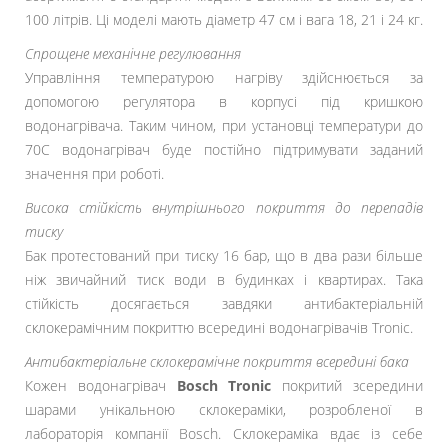
100 літрів. Ці моделі мають діаметр 47 см і вага 18, 21 і 24 кг.
Спрощене механічне регулювання
Управління температурою нагріву здійснюється за
допомогою регулятора в корпусі під кришкою
водонагрівача. Таким чином, при установці температури до
70С водонагрівач буде постійно підтримувати заданий
значення при роботі.
Висока стійкість внутрішнього покриття до перепадів
тиску
Бак протестований при тиску 16 бар, що в два рази більше
ніж звичайний тиск води в будинках і квартирах. Така
стійкість досягається завдяки антибактеріальній
склокерамічним покриттю всередині водонагрівачів Tronic.
Антибактеріальне склокерамічне покриття всередині бака
Кожен водонагрівач
Bosch Tronic
покритий зсередини
шарами унікальною склокераміки, розробленої в
лабораторія компанії Bosch. Склокераміка вдає із себе