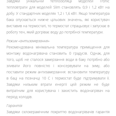
Завдяки унікальній теплоізоляції моделей Tronic
тепловтрати для моделей Slim становлять 0,9 і 1,2 кВт на
добу. У стандартних моделях 1,2 і 1,6 кВт. Якщо температура
бака опускається нижче цільових значень, які користувач
виставив на термостаті, то термостат спрацьовує і запускає в
роботу тен, який догріває воду до потрібної температури.
Режим «антизамерзання»
Рекомендована мінімальна температура приміщення для
монтажу водонагрівача становить 0 градусів. Однак, для
того, щоб не сталося замерзання води в баку потрібно або
зливати його повністю і консервувати на зиму, або
поставити режим антизамерзання: встановити температуру
в баці на позначці 10 С і термостат буде підтримувати її.
Завдяки низьким втрати енергії цей режим не буде
витратним для користувача і захистить водонагрівач на
період холодів.
Гарантія
Завдяки склокерамічним покриттю водонагрівачів гарантія