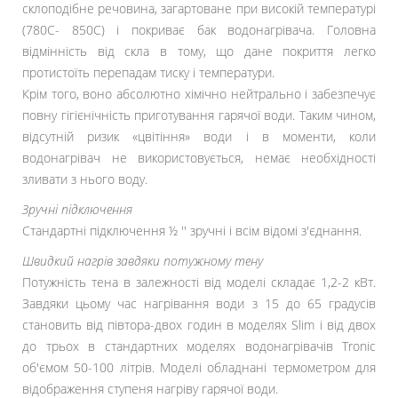
склоподібне речовина, загартоване при високій температурі
(780С- 850С) і покриває бак водонагрівача. Головна
відмінність від скла в тому, що дане покриття легко
протистоїть перепадам тиску і температури.
Крім того, воно абсолютно хімічно нейтрально і забезпечує
повну гігієнічність приготування гарячої води. Таким чином,
відсутній ризик «цвітіння» води і в моменти, коли
водонагрівач не використовується, немає необхідності
зливати з нього воду.
Зручні підключення
Стандартні підключення ½ '' зручні і всім відомі з'єднання.
Швидкий нагрів завдяки потужному тену
Потужність тена в залежності від моделі складає 1,2-2 кВт.
Завдяки цьому час нагрівання води з 15 до 65 градусів
становить від півтора-двох годин в моделях Slim і від двох
до трьох в стандартних моделях водонагрівачів Tronic
об'ємом 50-100 літрів. Моделі обладнані термометром для
відображення ступеня нагріву гарячої води.