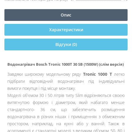
Опис
Характеристики
Відгуки (0)
Водонагрівач Bosch Tronic 1000T 30 SB (1500W) (слім версія)
Завдяки широкому модельному ряду
Tronic 1000 T
легко
підібрати відповідний водонагрівач під індивідуальні
вимоги покупця і під місце монтажу.
Моделі об'ємом 30 і 50 літрів типу Slim відрізняються своєю
витягнутою формою і діаметром, який набагато менше
стандартного- 36 см, що забезпечить розміщення
водонагрівача в різних нішах і приміщеннях з обмеженим
простором, наприклад, на кухні або у ванній. Також в
асортименті є стандартні моделі з великим об'ємом 50, 80 і