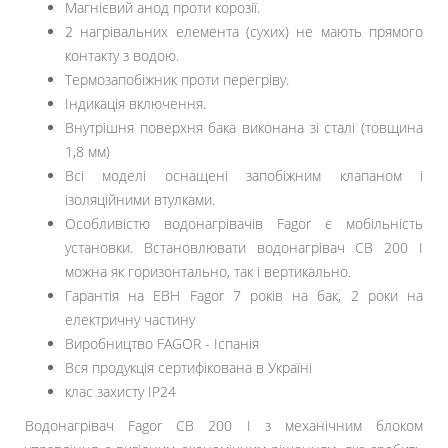
Магнієвий анод проти корозії.
2 нагрівальних елемента (сухих) не мають прямого
контакту з водою.
Термозапобіжник проти перегріву.
Індикація включення.
Внутрішня поверхня бака виконана зі сталі (товщина
1,8 мм)
Всі моделі оснащені запобіжним клапаном і
ізоляційними втулками.
Особливістю водонагрівачів Fagor є мобільність
установки. Встановлювати водонагрівач CB 200 I
можна як горизонтально, так і вертикально.
Гарантія на ЕВН Fagor 7 років на бак, 2 роки на
електричну частину
Виробництво FAGOR - Іспанія
Вся продукція сертифікована в Україні
клас захисту IP24
Водонагрівач Fagor CB 200 I з механічним блоком