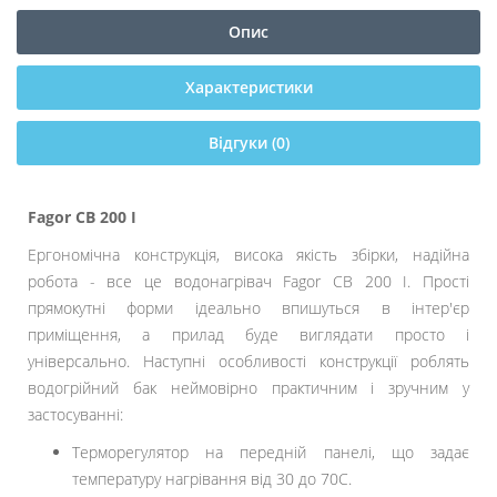
Опис
Характеристики
Відгуки (0)
Fagor СВ 200 I
Ергономічна конструкція, висока якість збірки, надійна
робота - все це водонагрівач Fagor CB 200 I. Прості
прямокутні форми ідеально впишуться в інтер'єр
приміщення, а прилад буде виглядати просто і
універсально. Наступні особливості конструкції роблять
водогрійний бак неймовірно практичним і зручним у
застосуванні:
Терморегулятор на передній панелі, що задає
температуру нагрівання від 30 до 70С.