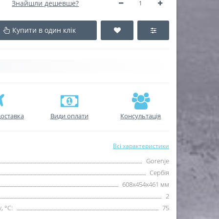
Знайшли дешевше?
Купити в один клік
оставка
Види оплати
Консультація
Всі характеристики
Gorenje
Сербія
608х454х461 мм
2
 °С:
75