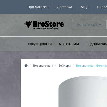
Про магазин
Доставка
Акції
Виро
Усі категорії
КОНДИЦІОНЕРИ
МІКРОКЛІМАТ
ВОДОНАГРІВА
Водонагрівачі
Бойлери
Водонагрівач Gorenje