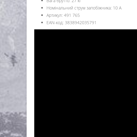
Вага брутто: 27 кг
Номінальний струм запобіжника: 10 А
Артикул: 491 765
ЕАN-код: 3838942035791