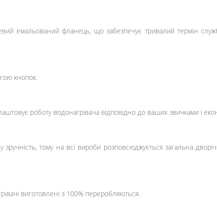
евий емальований фланець, що забезпечує тривалий термін служб
гою кнопок.
лаштовує роботу водонагрівача відповідно до ваших звичками і ек
 зручність, тому на всі вироби розповсюджується загальна дворічна
івачі виготовлені з 100% переробляються.