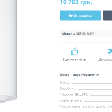
10 783 грн.
До кошика
Модель:
GBF 50 SMV9
Відмінна якість
Швидка д
Основні характеристики
Бренд:
Виробник:
Габарити (ВхШхГ):
Кількість тенів:
Максимальна температура нагріву,