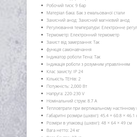
Робочий тиск: 9 бар
Матеріал бака: Бак з емальованої стали
Захисний анод: Захисний магнієвий анод
Регулювання температури: Електронне регу
Термометр: Електронний термометр
Захист від замерзання: Так
функція самонавчання
Індикатор роботи Тена: Так
Індикація роботи з розумним управлінням
Клас захисту: IP 24
Кількість ТЕНів: 2
Потужність: 2,000 Вт
Напруга: 220-230 V
Номінальний струм: 8.7 А
Тепловтрати при вертикальному настінному мо
Габаритні розміри (шхвхг): 45.4 × 60.8 × 46.1
Розміри в упаковці (шхвхг): 48 × 64 × 49 см
Вага нетто: 24 кг