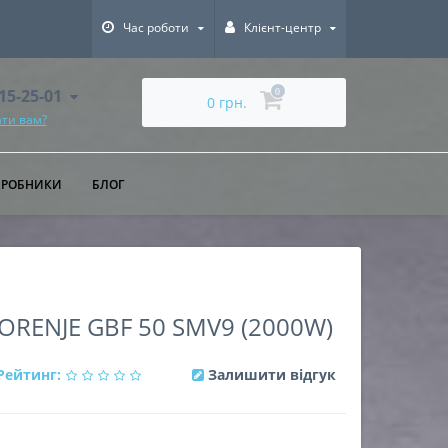
Час роботи
Клієнт-центр
615-25-01
0
0 грн.
ти вам?
ИРОБНИКИ
БЛОГ
RENJE GBF 50 SMV9 (2000W)
Рейтинг:
Залишити відгук