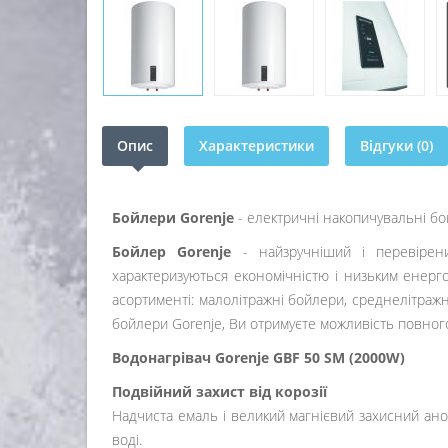
Опис
Характеристики
Відгуки (0)
Бойлери Gorenje
- електричні накопичувальні бой
Бойлер Gorenje
- найзручніший і перевірен
характеризуються економічністю і низьким енер
асортименті: малолітражні бойлери, среднелітражн
бойлери Gorenje, Ви отримуєте можливість повного
Водонагрівач Gorenje GBF 50 SM (2000W)
Подвійний захист від корозії
Надчиста емаль і великий магнієвий захисний ано
воді.