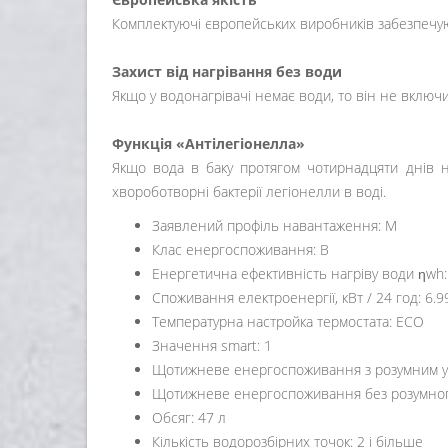
Комплектуючі європейських виробників забезпечуют
Захист від нагрівання без води
Якщо у водонагрівачі немає води, то він не включи
Функція «Антілегіонелла»
Якщо вода в баку протягом чотирнадцяти днів не
хвороботворні бактерії легіонелли в воді.
Заявлений профіль навантаження: M
Клас енергоспоживання: B
Енергетична ефективність нагріву води ƞwh:
Споживання електроенергії, кВт / 24 год: 6.9
Температурна настройка термостата: ЕСО
Значення smart: 1
Щотижневе енергоспоживання з розумним уп
Щотижневе енергоспоживання без розумного
Обсяг: 47 л
Кількість водорозбірних точок: 2 і більше