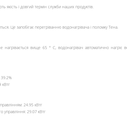
ь якість і довгий термін служби наших продуктів.
ться. Це запобігає перегріванню водонагрівача і поломку Тена.
 нагрівається вище 65 ° С, водонагрівач автоматично нагріє во
 39.2%
9 кВтг
равлінням: 24.95 кВтг
 управління: 29.07 кВтг