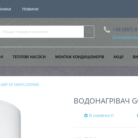
бники
Новини
+38 (097) 
Зателефонува
ЧІ
ТЕПЛОВІ НАСОСИ
МОНТАЖ КОНДИЦІОНЕРІВ
АКЦІЇ
В
 GBF 50 SMV9 (2000W)
ВОДОНАГРІВАЧ GO
В наявності