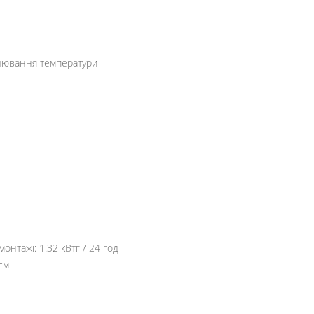
лювання температури
нтажі: 1.32 кВтг / 24 год
 см