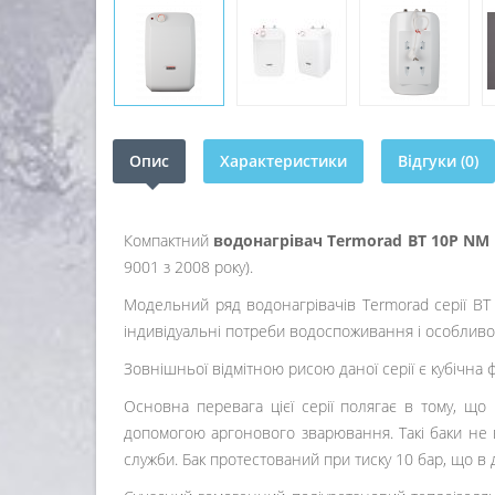
Опис
Характеристики
Відгуки (0)
Компактний
водонагрівач Termorad BT 10P NM
9001 з 2008 року).
Модельний ряд водонагрівачів Termorad серії BT 
індивідуальні потреби водоспоживання і особливо
Зовнішньої відмітною рисою даної серії є кубічна
Основна перевага цієї серії полягає в тому, що
допомогою аргонового зварювання. Такі баки не в
служби. Бак протестований при тиску 10 бар, що в 