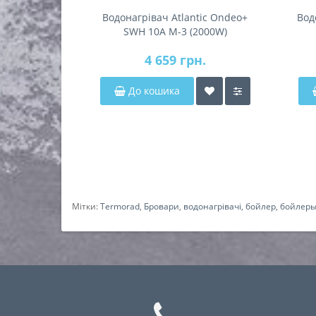
Водонагрівач Atlantic Ondeo+
Вод
SWH 10A M-3 (2000W)
4 659 грн.
До кошика
Мітки:
Termorad
,
Бровари
,
водонагрівачі
,
бойлер
,
бойлер