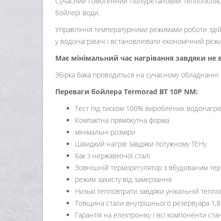
Сучасний гомогенний поліуретановий теплоізоляцій
бойлері води.
Управління температурними режимами роботи здій
у водонагрівачі і встановлювати економічний режим
Має мінімальний час нагрівання завдяки не 
Збірка бака проводиться на сучасному обладнанні
Переваги бойлера Termorad BT 10P NM:
Тест під тиском 100% вироблених водонагрі
Компактна прямокутна форма
мінімальні розміри
Швидкий нагрів завдяки потужному ТЕНу
Бак з нержавіючої сталі
Зовнішній терморегулятор з вбудованим те
режим захисту від замерзання
Низькі тепловтрати завдяки унікальній тепл
Товщина стали внутрішнього резервуара 1,8
Гарантія на електроніку і всі компоненти стан