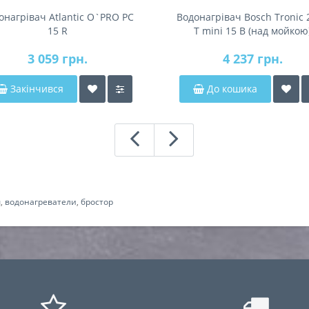
онагрівач Atlantic O`PRO PC
Водонагрівач Bosch Tronic 
15 R
T mini 15 B (над мойкою
3 059 грн.
4 237 грн.
Закінчився
До кошика
ы
,
водонагреватели
,
бростор