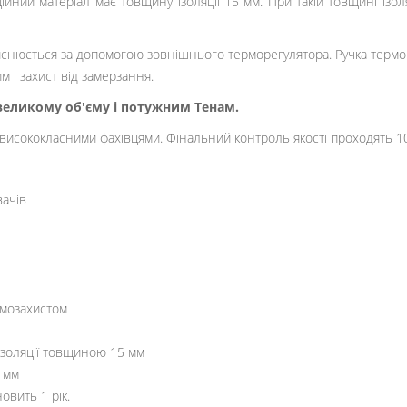
ний матеріал має товщину ізоляції 15 мм. При такій товщині ізоляц
снюється за допомогою зовнішнього терморегулятора. Ручка термо
 і захист від замерзання.
великому об'єму і потужним Тенам.
 висококласними фахівцями. Фінальний контроль якості проходять 
вачів
рмозахистом
оізоляції товщиною 15 мм
 мм
овить 1 рік.