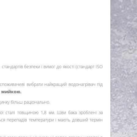
тандартів безпеки і вимог до якості (стандарт ISO
є споживачеві вибрати найкращий водонагрівач під
д мийкою.
динку більш раціонально.
чої сталі товщиною 1,8 мм. Шви бака зроблені за
ться перепадів температури і мають довший термін