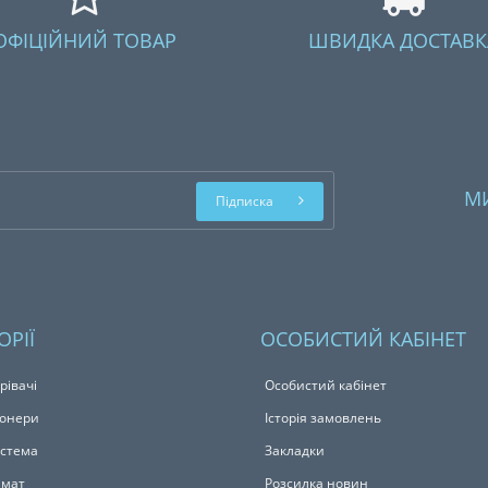
ОФІЦІЙНИЙ ТОВАР
ШВИДКА ДОСТАВК
М
Підписка
ОРІЇ
ОСОБИСТИЙ КАБІНЕТ
рівачі
Особистий кабінет
іонери
Історія замовлень
истема
Закладки
імат
Розсилка новин