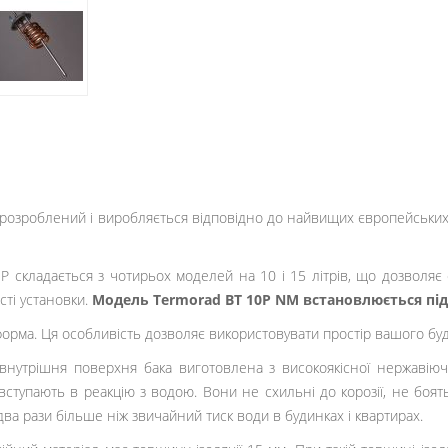
розроблений і виробляється відповідно до найвищих європейських с
P складається з чотирьох моделей на 10 і 15 літрів, що дозволя
сті установки.
Модель Termorad BT 10P NM встановлюється пі
 форма. Ця особливість дозволяє використовувати простір вашого бу
 внутрішня поверхня бака виготовлена ​​з високоякісної нержавію
ступають в реакцію з водою. Вони не схильні до корозії, не боя
два рази більше ніж звичайний тиск води в будинках і квартирах.