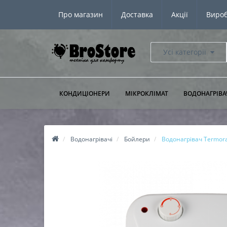
Про магазин
Доставка
Акції
Виро
Усі категорії
КОНДИЦІОНЕРИ
МІКРОКЛІМАТ
ВОДОНАГРІВА
Водонагрівачі
Бойлери
Водонагрівач Termor