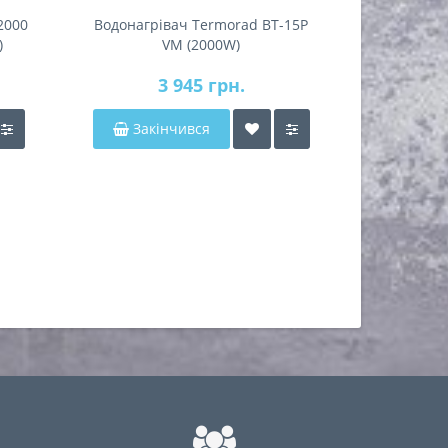
2000
Водонагрівач Termorad BT-15P
Водонагрі
)
VM (2000W)
3 945 грн.
Закінчився
Закі