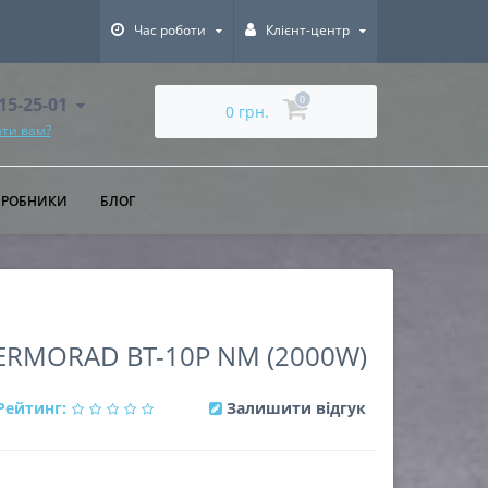
Час роботи
Клієнт-центр
615-25-01
0
0 грн.
ти вам?
ИРОБНИКИ
БЛОГ
ERMORAD BT-10P NM (2000W)
Рейтинг:
Залишити відгук