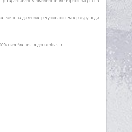
ії гарантовані мінімальні тепло втрати нагрітої в
регулятора дозволяє регулювати температуру води
100% вироблених водонагрівачів.