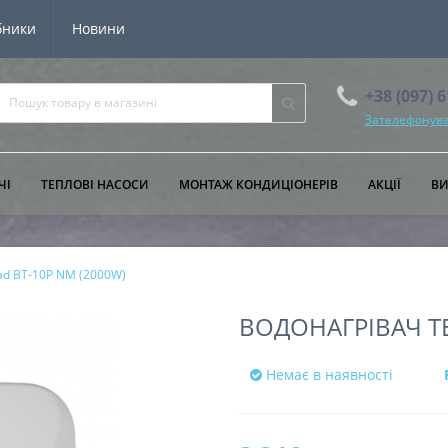
бники
Новини
+38 (097) 
Зателефонува
ЧІ
ТЕПЛОВІ НАСОСИ
МОНТАЖ КОНДИЦІОНЕРІВ
АКЦІЇ
В
ad BT-10P NM (2000W)
ВОДОНАГРІВАЧ T
Немає в наявності