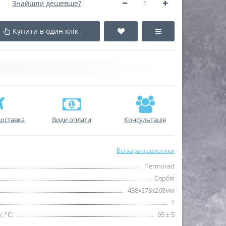
Знайшли дешевше?
Купити в один клік
оставка
Види оплати
Консультація
Всі характеристики
Termorad
Сербія
438x278x268мм
1
 °С:
65 ± 5