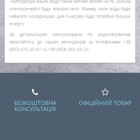
Температура вашої води також матиме вплив на те, скільки
електроенергії буде використано. Взимку, коли вода буде
набагато холоднішою, для її нагріву буде потрібно більше
енергії.
За детальнішою консультацією по водонагрівачам
звертайтесь до наших менеджерів за телефонами +38
(097) 615-25-01 та +38 (063) 392-43-23.
БЕЗКОШТОВНА
ОФІЦІЙНИЙ ТОВАР
КОНСУЛЬТАЦІЯ