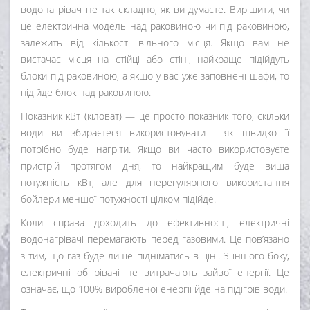
водонагрівач не так складно, як ви думаєте. Вирішити, чи
це електрична модель над раковиною чи під раковиною,
залежить від кількості вільного місця. Якщо вам не
вистачає місця на стійці або стіні, найкраще підійдуть
блоки під раковиною, а якщо у вас уже заповнені шафи, то
підійде блок над раковиною.
Показник кВт (кіловат) — це просто показник того, скільки
води ви збираєтеся використовувати і як швидко її
потрібно буде нагріти. Якщо ви часто використовуєте
пристрій протягом дня, то найкращим буде вища
потужність кВт, але для нерегулярного використання
бойлери меншої потужності цілком підійде.
Коли справа доходить до ефективності, електричні
водонагрівачі перемагають перед газовими. Це пов’язано
з тим, що газ буде лише підніматись в ціні. З іншого боку,
електричні обігрівачі не витрачають зайвої енергії. Це
означає, що 100% виробленої енергії йде на підігрів води.